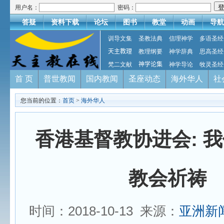
用户名：
密码：
答疑
资料下载
论坛
图书
教堂
动画
导航
训导文集
圣教法典
信理神学
多语圣经
天主教理
教理纲要
神学辞典
思高圣经
梵二文献
神学论集
神学导论
牧灵圣经
首 页
普世教闻
国内教闻
圣座动态
海外华人
社
您当前的位置：
首页
>
海外华人
香港基督教协进会: 
教会祈祷
时间：2018-10-13 来源：
亚洲新