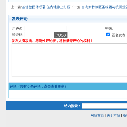
上一篇:
基督教团体联署 促内地停止打压
下一篇:
台湾新竹教区圣咏团与杭州堂
发表评论
用户名:
密码:
验证码:
匿名发表
发布人身攻击、辱骂性评论者，将被褫夺评论的权利！
评论（共有
0
条评论，点击查看更多）
站内搜索：
网站首页
|
关于本站
|
版