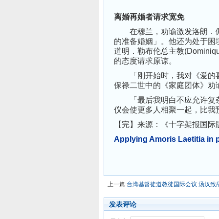
离婚再婚者请求宽免
在穆兰，劝谕激发洛朗．佩瑟鲁（
的准备婚姻」。他还为处于困
道明．勒布伦总主教(Domini
的态度请求原谅。
「刚开始时，我对《爱的喜
保禄二世中的《家庭团体》劝
「最后我明白不应允许复杂
仪会使更多人相聚一起，比我
【完】来源：《十字架报国际
Applying Amoris Laetitia in 
上一篇:
台湾基督徒道教徒国际会议 汤汉致
发表评论