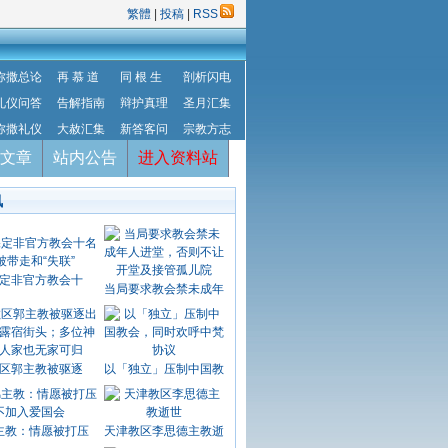
繁體
|
投稿
|
RSS
弥撒总论
再 慕 道
同 根 生
剖析闪电
礼仪问答
告解指南
辩护真理
圣月汇集
弥撒礼仪
大赦汇集
新答客问
宗教方志
文章
站内公告
进入资料站
讯
定非官方教会十
当局要求教会禁未成年
区郭主教被驱逐
以「独立」压制中国教
主教：情愿被打压
天津教区李思德主教逝