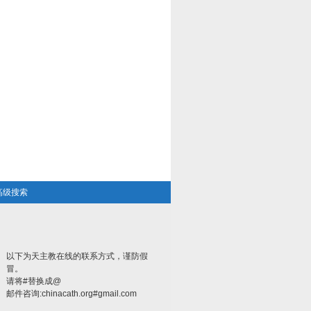
高级搜索
以下为天主教在线的联系方式，谨防假
冒。
请将#替换成@
邮件咨询:chinacath.org#gmail.com