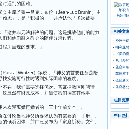
谕时遇到的困难。
若望—吕克．布伦（Jean-Luc Brunin）主
教宗周
「顾虑」，是「积极的」，并承认他「多次被要
相关文
「这并非无法解决的问题。这是挑战他们的能力
人们和他们融入教会的陪伴分辨过程。」
圣座平
程所呈现的要求。」
帕利亚
《爱的
从《爱的
圣座向
cal Wintzer）续说，「神父的首要任务是陪
菲律宾
寻找实施可行性时遇到实际困难的程度。
圣座新
不在，我们需要选择优次。普瓦捷教区刚聘请一
圣座将
。这显然有财政成本，并迫使我们搁置其他事
栏目更
来欢迎离婚再婚者的「三十年前文本」。
栏目热
在讨论当地神父所要求认为有需要的「手册」。
新的倾听团体，并广泛发布为「家庭祈祷」文件。