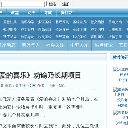
：
书
教堂
动画
导航
资料站
圣教法典
信理神学
多语圣经
释经原则
圣经发凡
教义函授
慕道指南
教理纲要
神学辞典
思高圣经
圣经注释
圣经十讲
神学词典
天主教史
神学论集
神学导论
牧灵圣经
圣经辞典
认识圣经
要理问答
祈祷手册
圣座动态
海外华人
社会关注
中梵关系
热点评论
其它
推荐资
爱的喜乐》劝谕乃长期项目
河北保
-15 来源：
天亚社中文网
作者： 点击：
361
教宗方济各发表《爱的喜乐》劝喻七个月后，在
闽东教
上为它讨论牧灵指引时，重复著「这需要时
「要几个月甚至几年」。
郭希锦
文本而需要较长时间去施行。此外，几位主教也