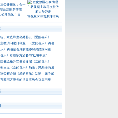
三公开接见：合一
宣化教区崔泰助理主教
章
信徒、家庭和生命处将以《爱的喜乐》
总主教访问尼日利亚：《爱的喜乐》劝谕
喜乐》劝谕是否真的能够解决婚姻问题
喜乐》看教宗方济各与“处境教义”
各国驻圣座外交使团介绍《爱的喜乐》
主教回应《爱的喜乐》劝谕：慈悲接纳困
闻室公布介绍《爱的喜乐》劝谕：赐予家
公布教宗方济各的世界主教会议后宗座
新
门