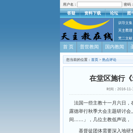
用户名：
密码
答疑
资料下载
论坛
图
训导文集
天主教理
梵二文献
首 页
普世教闻
国内教闻
您当前的位置：
首页
>
热点评论
在堂区施行《
时间：2016-11
法国一些主教十一月六日，在
露德举行秋季大会主题研讨会
间……」，几位主教低声说，
基督徒团体需要深入地研究