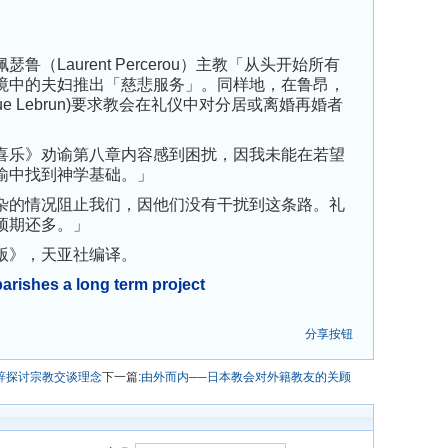
Laurent Percerou）主教「从头开始所有
境中的夫妇推出「慈悲服务」。同样地，在鲁昂，
que Lebrun)要求教会在礼仪中对分居或离婚再婚者
乐》劝谕第八章内容感到困扰，因我未能在若望
谕中找到神学基础。」
的情况阻止我们，因他们没有干扰到这条路。礼
预期还多。」
版》，天亚社编译。
parishes a long term project
分享按钮
辞探讨宗教交谈理念
下一篇:
由外而内──日本教会对外籍教友的关顾