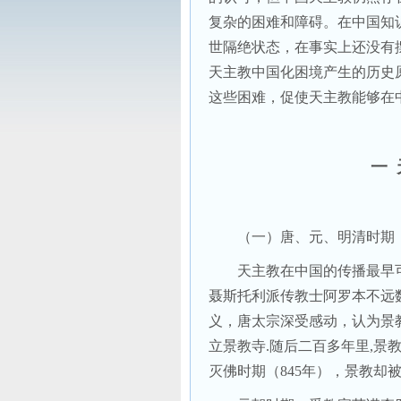
复杂的困难和障碍。在中国知
世隔绝状态，在事实上还没有
天主教中国化困境产生的历史
这些困难，促使天主教能够在
一
（一）唐、元、明清时期
天主教在中国的传播最早
聂斯托利派传教士阿罗本不远
义，唐太宗深受感动，认为景
立景教寺
.
随后二百多年里
,
景教
灭佛时期（
845
年），景教却被