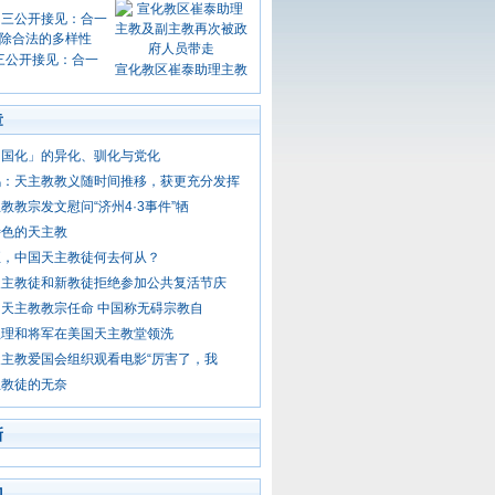
三公开接见：合一
宣化教区崔泰助理主教
章
中国化」的异化、驯化与党化
鸿：天主教教义随时间推移，获更充分发挥
教教宗发文慰问“济州4·3事件”牺
特色的天主教
至，中国天主教徒何去何从？
天主教徒和新教徒拒绝参加公共复活节庆
天主教教宗任命 中国称无碍宗教自
总理和将军在美国天主教堂领洗
主教爱国会组织观看电影“厉害了，我
主教徒的无奈
新
门