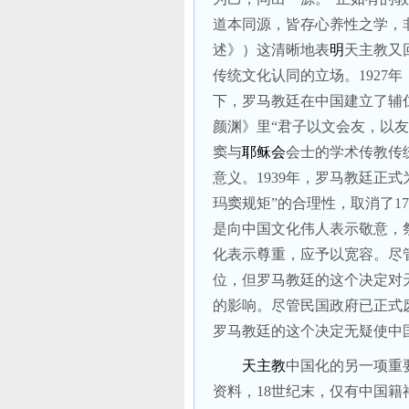
道本同源，皆存心养性之学，
述》）这清晰地表
明
天主教又
传统文化认同的立场。
1927
年
下，罗马教廷在中国建立了辅仁
颜渊》里“君子以文会友，以
窦与
耶稣会
会士的学术传教传
意义。
1939
年，罗马教廷正式
玛窦规矩”的合理性，取消了
17
是向中国文化伟人表示敬意，
化表示尊重，应予以宽容。尽
位，但罗马教廷的这个决定对
的影响。尽管民国政府已正式
罗马教廷的这个决定无疑使中
天主教
中国化的另一项重
资料，
18
世纪末，仅有中国籍