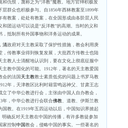
视和仇恨，蔑称之为“洋教”魔教。地方官绅积极发
下层群众也积极参与。自
1856
年西林教案至
1899
年
年有教案，处处有教案，在全国形成由各阶层人民
义和团运动可以说是“反洋教”的高潮。当时的义和
书，抵制所有外国事物和洋务运动的成果。
，
清
政府对天主教采取了保护性措施，教会利用庚
堂，传教事业得到恢复发展，大批西方传教士也陆
天主教人士清醒地认识到，要在文化上彻底征服中
天主教中国化的可能。
1912
年，著名的天主教爱国
教会的法国
天主教
教士素质低劣的问题上书罗马教
1912
年，天津教区比利时籍雷鸣远神父、甘肃王志
成立了中华公教进行会，主张由中国人自办教会，
13
年，中华公教进行会联合
佛教
、道教、伊斯兰教
为国教。在
1919
年五四运动以后，中国知识界掀起
”，明确反对天主教在中国的传播，有许多教徒参加
国家控制
中国
教会，侵略中国的事实。一些著名的