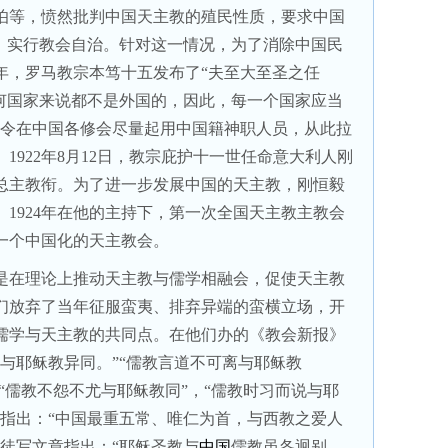
伯等，愤然批判中国天主教的殖民性质，要求中国
子，实行教会自治。针对这一情况，为了消除中国民
年，罗马教宗本笃十五发布了“夫至大至圣之任
任何国家来说都不是外国的，因此，每一个国家应当
下令在中国各修会尽量起用中国籍神职人员，从此拉
。
1922
年
8
月
12
日，教宗庇护十一世任命意大利人刚
总主教衔。为了进一步发展中国的天主教，刚恒毅
。
1924
年在他的主持下，第一次全国天主教主教会
一个中国化的天主教会。
是在理论上推动天主教与儒学相融会，促使天主教
们放弃了当年征服蛮夷、排弃异端的蛮横立场，开
儒学与天主教的共同点。在他们办的《教会新报》
与耶稣教异同。”“儒教言道不可离与耶稣教
，“儒教不怨不尤与耶稣教同”，“儒教时习而说与耶
文指出：“中国最重五常、唯仁为首，与西教之爱人
徒写文章指出：“耶稣圣教与
中国
儒教虽各迥别，