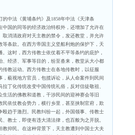
订的中法《黄埔条约》及
1858
年中法《天津条
在中国的同等的经济政治特权外，还增加了允许在
、取消清政府对天主教的禁令，发还教堂，并允许
教等条款。在西方帝国主义坚船利炮的保护下，天
播。这时，西方传教士依仗着不平等条约的庇护，
治、经济、军事等目的，纷至沓来，教堂从大小都
的传教运动。西方传教士在各地传教时，以征服
事，藐视地方官员，包揽诉讼，从人命案件到民间
马拉丁化传统改变中国传统礼俗，反对信徒敬祖、
众生活的佛教和道教，干涉民间的迎神赛会等旧
教民依仗教会势力，横行乡里，甚至挟制官府，欺
争殴趋于激烈。民教纠纷一起，外国领事、传教士
民、教士，即使有违大清法律，也百般为之开脱。
袒教抑民。在这种背景下，天主教遭到中国士大夫