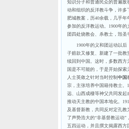
知识分子和普通民众的普遍敌
动和组织的反洋教斗争，许多
肥城教案，历
40
余载，几乎年
参加的反洋教运动。
1900
年的
团四处烧教会、杀教士，毁圣
1900
年的义和团运动以后
子赔款又修复、新建了一批教
续回到中国。这时，多数西方
国是不可能的，于是开始探索
人士英敛之针对当时控制
中国
宗，主张培养中国籍传教士。
远、山西成棲等神父共同发起
推动天主教的中国本地化。
19
及基督新教，共同反对定孔教
了声势浩大的“非基督教运动
五四运动，并且撰文揭露西方