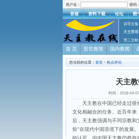
用户名：
密码
答疑
资料下载
论坛
图
训导文集
天主教理
梵二文献
首 页
普世教闻
国内教闻
您当前的位置：
首页
>
热点评论
天主教
时间：2018-04
天主教在中国已经走过很
文化相融合的任务。近百年来
后，天主教强调与不同宗教和
矩”在现代中国语境下的发展
的认可，但中国天主教仍然存