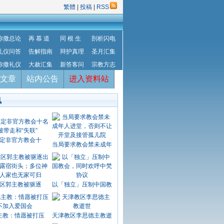
繁體
|
投稿
|
RSS
弥撒总论
再 慕 道
同 根 生
剖析闪电
礼仪问答
告解指南
辩护真理
圣月汇集
弥撒礼仪
大赦汇集
新答客问
宗教方志
文章
站内公告
进入资料站
讯
定非官方教会十
当局要求教会禁未成年
区郭主教被驱逐
以「独立」压制中国教
主教：情愿被打压
天津教区李思德主教逝