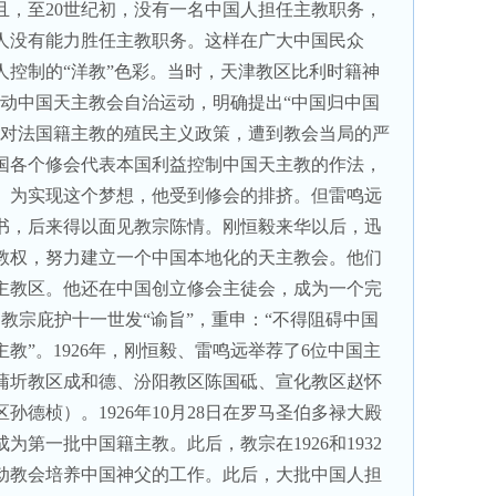
且，至
20
世纪初，没有一名中国人担任主教职务，
人没有能力胜任主教职务。这样在广大中国民众
人控制的“洋教”色彩。当时，天津教区比利时籍神
动中国天主教会自治运动，明确提出
“
中国归中国
对法国籍主教的殖民主义政策，遭到教会当局的严
国各个修会代表本国利益控制中国天主教的作法，
。为实现这个梦想，他受到修会的排挤。但雷鸣远
书，后来得以面见教宗陈情。刚恒毅来华以后，迅
教权，努力建立一个中国本地化的天主教会。他们
主教区。他还在中国创立修会主徒会，成为一个完
教宗庇护十一世发“谕旨”，重申：“不得阻碍中国
主教”。
1926
年，刚恒毅、雷鸣远举荐了
6
位中国主
蒲圻教区成和德、汾阳教区陈国砥、宣化教区赵怀
区孙德桢）。
1926
年
10
月
28
日在罗马圣伯多禄大殿
成为第一批中国籍主教。此后，教宗在
1926
和
1932
动教会培养中国神父的工作。此后，大批中国人担