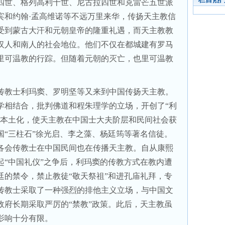
四世、格列高利十世、尼古拉四世和克雷芒五世派
宾和约翰·孟高维诺等不远万里来华，传扬天主教信
受到蒙古大汗和元朝皇帝的隆重礼遇，而天主教教
汉人和南人的社会地位。他们不仅在都城建有罗马
里可温教的行踪。但随着元朝的灭亡，也里可温教
传教士利玛窦、罗明坚等又来到中国传扬天主教。
学相结合，批判佛道和程朱理学的立场，开创了“利
国本土化，使天主教在中国士大夫阶层和民间社会获
国“三柱石”徐光启、李之藻、杨廷筠等著名信徒。
各会传教士在中国民间也在传播天主教。自从康熙
起“中国礼仪”之争后，利玛窦的传教方式在教内遭
廷的禁令，禁止教徒“敬天祭祖”和进孔庙礼拜，专
传教士采取了一种强烈的排他主义立场，与中国文
政府长期采取严厉的“禁教”政策。此后，天主教虽
影响十分有限。