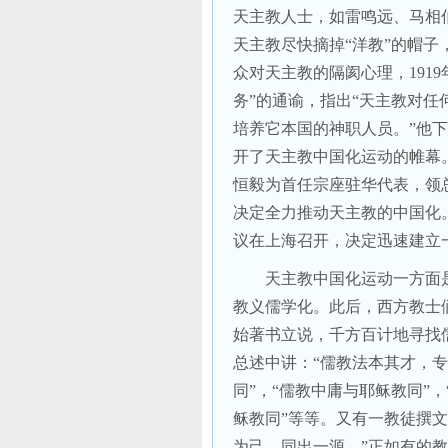
天主教人士，如雷鸣远、马相
天主教尽快摘掉“洋教”的帽
众对天主教的隔阂心理，
1919
务”的通谕，指出“天主教对
培养它本国的神职人员。”他
开了天主教中国化运动的帷幕
恒毅为首任宗座驻华代表，领
决定全力推动天主教的中国化
议在上海召开，决定迅速建立
天主教中国化运动一方面
教义儒学化。此后，西方教士
始著书立说，千方百计地寻找
总述中讲：“儒教法本其才，专
同”，“儒教中庸与耶稣教同”
稣教同”等等。又有一教徒撰
为己，同出一源。”正如有的教