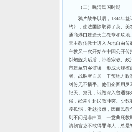
（二）晚清民国时期
鸦片战争以后，
1844
年签
约》，使法国除取得了英、美
通商港口建造天主教堂和坟地
天主教传教士进入内地自由传
主教又一次开始在中国公开传
以炮舰为后盾，带着宗教、政
市建至穷乡僻壤，形成大规模
者、战胜者自居，干预地方政
纠纷无不插手。他们企图用罗
祀天、祭孔，诋毁深入普通群
俗，经常引起民教冲突。少数
凌孤弱，泄忿报怨，因而民教
则不问是非曲直，一意曲庇教
清朝官吏不敢得罪洋人，总是