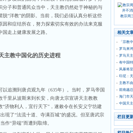
识分子和普通民众当中，天主教仍然处于神秘的与
摆脱“洋教”的阴影。当前，我们必须认真分析这些
教宗周
原因和症结所在，努力探索切实有效的办法来克服
中国走上健康发展之路。
相关文
「宗教
罗马来
天主教中国化的历史进程
罗马天主
有中国
风暴将
印尼：
主教不由
可以追溯到唐贞观九年（
635
年）。当时，罗马帝国
前南越
海门市天
数千里从波斯来到长安，向唐太宗宣讲天主教教
中国天
教“济物利人，宜行天下”，遂敕令在长安义宁坊建
出现了“法流十道、寺满百城”的盛况。但至唐武宗
栏目更
当作“异端”而遭到取缔。
栏目热