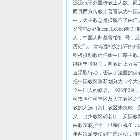
远远低于外国传教士人数。而
而且西方传教士普遍认为中国
中，天主教总是摆脱不了由洋
父雷鸣远
(Vincent Lebbe)
极力推
人，中国人归基督
”
的口号，反
厉处罚。雷鸣远神父批评由外
积极推动教廷任命中国籍主教
继续坚持努力，向教廷上万言
速采取行动，否认了法国的保
把中国教区重新划分为
17
个大
全中国人的修会。
1926
年
2
月，
司锋担任司铎区及大主教区之
教的人选（海门教区朱凯敏、
义、台州教区胡若山、安国教
由教宗庇护十一世亲自祝圣，
年两次派专使到中国活动，推