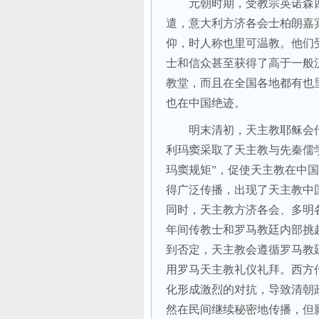
元朝时期，受教宗英诺森
遣，意大利方济各会士柏朗嘉
仰，时人称也里可温教。他们
士和信众甚至获得了高于一般
教堂，而且在全国各地都有也
也在中国绝迹。
明末清初，天主教耶稣会
利玛窦采取了天主教与先秦儒
玛窦规矩”，促使天主教在中
得广泛传播，出现了天主教中
同时，天主教方济各会、多明
年间传教士和罗马教廷内部挑
到否定，天主教会遵循罗马教
用罗马天主教礼仪礼拜。西方
化形成激烈的对抗，导致清朝
然在民间继续秘密地传播，但