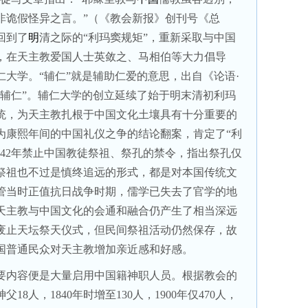
非诡假怪异之言。”（《教会新报》创刊号《总
回到了
明
清之际的“利玛窦规矩”，重新采取与中国
，在天主教爱国人士英敛之、马相伯等大力倡导
大学。“辅仁”就是辅助仁爱的意思，出自《论语·
友辅仁”。辅仁大学的创立延续了始于明末清初利玛
统，为天主教扎根于中国文化土壤具有十分重要的
为康熙年间的中国礼仪之争的结论翻案，肯定了“利
42
年禁止中国教徒祭祖、祭孔的禁令，指出祭孔仅
祭祖也不过是慎终追远的形式，都是对本国传统文
管当时正值抗日战争时期，儒学已失去了官学的地
天主教与中国文化的会通和融合仍产生了相当深远
废止天坛祭天仪式，但民间祭祖活动仍然保存，故
国普通民众对天主教增加亲近感和好感。
要内容便是大量启用中国籍神职人员。根据教会的
神父
18
人，
1840
年时增至
130
人，
1900
年仅
470
人，