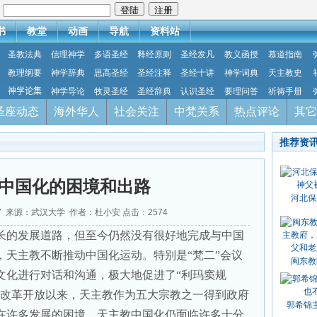
：
书
教堂
动画
导航
资料站
圣教法典
信理神学
多语圣经
释经原则
圣经发凡
教义函授
慕道指南
教理纲要
神学辞典
思高圣经
圣经注释
圣经十讲
神学词典
天主教史
神学论集
神学导论
牧灵圣经
圣经辞典
认识圣经
要理问答
祈祷手册
圣座动态
海外华人
社会关注
中梵关系
热点评论
其它
推荐资
中国化的困境和出路
河北保
-07 来源：武汉大学 作者：杜小安 点击：
2574
长的发展道路，但至今仍然没有很好地完成与中国
，天主教不断推动中国化运动。特别是“梵二”会议
闽东教
文化进行对话和沟通，极大地促进了“利玛窦规
。改革开放以来，天主教作为五大宗教之一得到政府
郭希锦
在许多发展的困境，天主教中国化仍面临许多十分