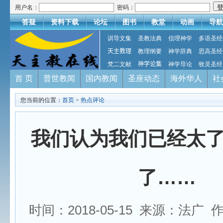
用户名：
密码：
答疑
资料下载
论坛
图书
教堂
动画
导航
训导文集
圣教法典
信理神学
多语圣经
天主教理
教理纲要
神学辞典
思高圣经
梵二文献
神学论集
神学导论
牧灵圣经
首 页
普世教闻
国内教闻
圣座动态
海外华人
社
您当前的位置：
首页
>
热点评论
我们认为我们已经太
了……
时间：2018-05-15 来源：法广