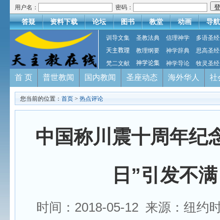
用户名：
密码：
答疑
资料下载
论坛
图书
教堂
动画
导航
训导文集
圣教法典
信理神学
多语圣经
天主教理
教理纲要
神学辞典
思高圣经
梵二文献
神学论集
神学导论
牧灵圣经
首 页
普世教闻
国内教闻
圣座动态
海外华人
社
您当前的位置：
首页
>
热点评论
中国称川震十周年纪念
日”引发不满
时间：2018-05-12 来源：纽