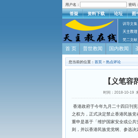
用户名：
密码
答疑
资料下载
论坛
图
训导文集
天主教理
梵二文献
首 页
普世教闻
国内教闻
您当前的位置：
首页
>
热点评论
【义笔容
时间：2018-10-19
香港政府于今年九月二十四日刊宪
之权力，正式决定禁止香港民族党
重申是基于「维护国家安全或公共
则，并以香港民族党党纲、参选决