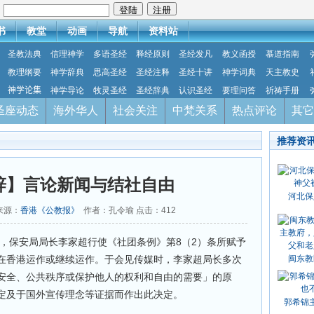
：
书
教堂
动画
导航
资料站
圣教法典
信理神学
多语圣经
释经原则
圣经发凡
教义函授
慕道指南
教理纲要
神学辞典
思高圣经
圣经注释
圣经十讲
神学词典
天主教史
神学论集
神学导论
牧灵圣经
圣经辞典
认识圣经
要理问答
祈祷手册
圣座动态
海外华人
社会关注
中梵关系
热点评论
其它
推荐资
辞】言论新闻与结社自由
河北保
 来源：
香港《公教报》
作者：孔令瑜 点击：
412
，保安局局长李家超行使《社团条例》第8（2）条所赋予
在香港运作或继续运作。于会见传媒时，李家超局长多次
闽东教
安全、公共秩序或保护他人的权利和自由的需要」的原
定及于国外宣传理念等证据而作出此决定。
郭希锦