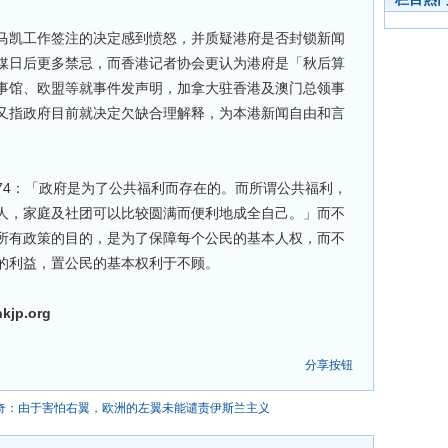
马凯工作签注的决定感到愤怒，并质疑港府是否封锁新闻
媒日后更多禁忌，而香港记者协会更认为港府是「秋后算
事馆、欧盟等就事件发声明，加拿大驻香港及澳门总领事
又指政府目前就决定欠缺合理解释，为本港新闻自由和言
74：「政府是为了公共福利而存在的。而所谓公共福利，
人，家庭及社团可以比较圆满而便利地成全自己。」而不
所有政策的目的，是为了保障每个公民的基本人权，而不
的利益，置公民的基本权利于不顾。
p.org
分享按钮
奇：由于害怕右翼，欧洲的左翼未能谴责伊斯兰主义