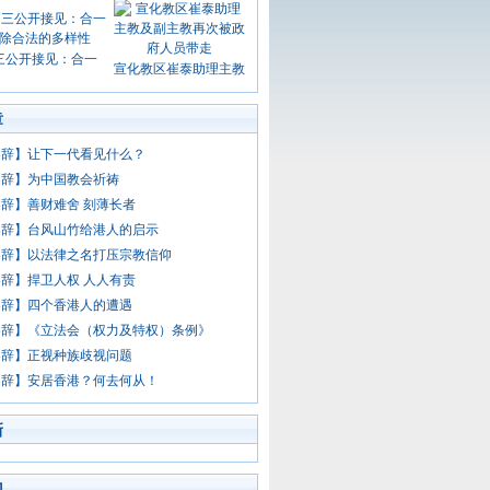
三公开接见：合一
宣化教区崔泰助理主教
章
容辞】让下一代看见什么？
容辞】为中国教会祈祷
辞】善财难舍 刻薄长者
容辞】台风山竹给港人的启示
容辞】以法律之名打压宗教信仰
辞】捍卫人权 人人有责
容辞】四个香港人的遭遇
容辞】《立法会（权力及特权）条例》
容辞】正视种族歧视问题
容辞】安居香港？何去何从！
新
门