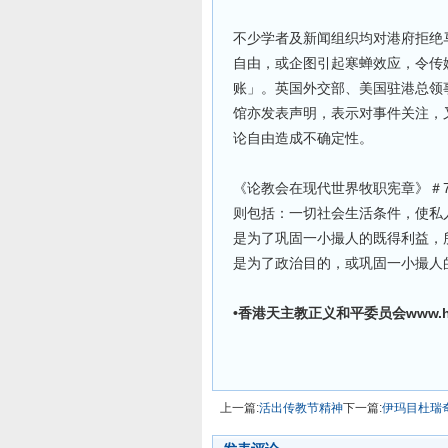
不少学者及新闻组织均对港府拒绝
自由，或企图引起寒蝉效应，令传
账」。英国外交部、美国驻港总领
馆亦发表声明，表示对事件关注，
论自由造成不确定性。
《论教会在现代世界牧职宪章》＃
则包括：一切社会生活条件，使私
是为了巩固一小撮人的既得利益，
是为了政治目的，或巩固一小撮人
•香港天主教正义和平委员会www.hkj
上一篇:
活出传教节精神
下一篇:
伊玛目杜瑞