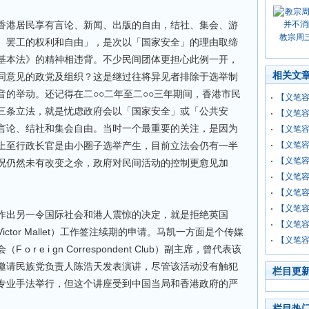
香港居民享有言论、新闻、出版的自由，结社、集会、游
教宗周
、罢工的权利和自由」，是次以「国家安全」的理由取缔
基本法》的精神相违背。不少民间团体更担心此例一开，
相关文
同意见的政党及组织？这是继过往将异见者排除于选举制
的举动。还记得在二○○二年至二○○三年期间，香港市民
【义笔
三条立法，就是忧虑政府会以「国家安全」或「公共安
【义笔
言论、结社和集会自由。当时一个最重要的关注，是因为
【义笔容
上至行政长官是由小圈子选举产生，目前立法会仍有一半
【义笔
【义笔
况仍然未有改变之余，政府对民间活动的控制更愈见加
【义笔容
【义笔
【义笔
作出另一令国际社会和港人震惊的决定，就是拒绝英国
【义笔
tor Mallet）工作签注续期的申请。马凯一方面是个传媒
【义笔
r e i gn Correspondent Club）副主席，曾代表该
邀请民族党负责人陈浩天发表演讲，尽管该活动没有触犯
栏目更
专业手法举行，但这个讲座受到中国当局和香港政府的严
栏目热