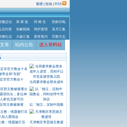
繁體
|
投稿
|
RSS
弥撒总论
再 慕 道
同 根 生
剖析闪电
礼仪问答
告解指南
辩护真理
圣月汇集
弥撒礼仪
大赦汇集
新答客问
宗教方志
文章
站内公告
进入资料站
讯
定非官方教会十
当局要求教会禁未成年
区郭主教被驱逐
以「独立」压制中国教
主教：情愿被打压
天津教区李思德主教逝