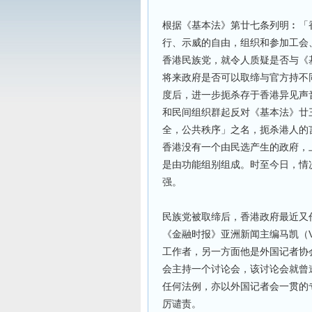
根据《基本法》第廿七条列明︰「
行、示威的自由，组织和参加工会
香港民族党，就令人质疑是否与《
将来政府是否可以取缔与官方持不
度后，进一步扼杀存于香港异见声音
和民间组织群起反对《基本法》廿
全，公共秩序」之名，扼杀港人的
香港没有一个由民选产生的政府，
是由功能组别组成。时至今日，情
强。
民族党被取缔后，香港政府最近又
《金融时报》亚洲新闻主编马凯（Vic
工作者，另一方面他是外国记者协会（F o 
会主持一个讨论会，该讨论会就曾
任何法例，亦以外国记者会一贯的
厉谴责。