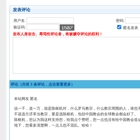
发表评论
用户名:
密码:
验证码:
匿名发表
发布人身攻击、辱骂性评论者，将被褫夺评论的权利！
评论（共有
3
条评论，点击查看更多）
本站网友 匿名
说一千，道一万，就是陈枢机对，什么罗马教宗，什么教宗周围的人，谁也
不该选方济革当教宗，要是选陈枢机，包括中国教会的全球教会都会好了。
陈枢机，您认为我这样支持您，给我点个赞吧，您一点也没有给中国教会造
地下，您看多清楚啊，一点儿也不混乱。哈哈！