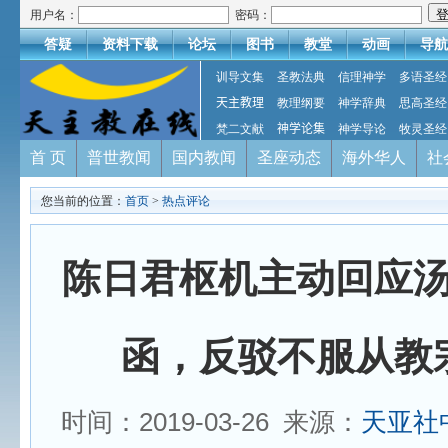
用户名：
密码：
答疑
资料下载
论坛
图书
教堂
动画
导航
训导文集
圣教法典
信理神学
多语圣经
天主教理
教理纲要
神学辞典
思高圣经
梵二文献
神学论集
神学导论
牧灵圣经
首 页
普世教闻
国内教闻
圣座动态
海外华人
社
您当前的位置：
首页
>
热点评论
陈日君枢机主动回应
函，反驳不服从教
时间：2019-03-26 来源：
天亚社