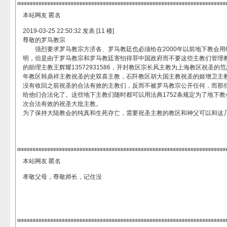
本站网友 匿名
2019-03-25 22:50:32 发表 [11 楼]
尊敬的罗马教宗
强烈要求罗马教宗方济各、罗马教廷也必须给在2000年以前地下教会用
明，但是由于罗马教宗和罗马教廷害怕得罪中国政府而不要这些主教们管理
的助理主教王辉耀13572931586，开封教区宗长风主教为上海教区祝圣
年教区韩鼎祥主教祝圣的史双喜主教，石阡教区胡大国主教祝圣的姬增卫主
没有收回之前祝圣的合法有效的主教们，反而不被罗马教宗公开任何，而那
给他们合法化了。这些地下主教们随时都可以用法典1752条规定为了地下
次合法有效的祝圣大批主教。
为了保持大陆教会的纯真和生死存亡，需要祝圣主教的教区和神父可以和这
本站网友 匿名
孝敬父母，尊敬师长，记住没