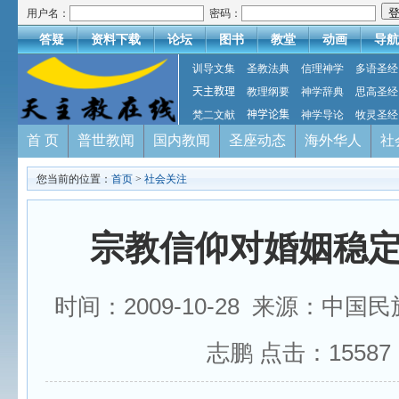
用户名：
密码：
答疑
资料下载
论坛
图书
教堂
动画
导航
训导文集
圣教法典
信理神学
多语圣经
天主教理
教理纲要
神学辞典
思高圣经
梵二文献
神学论集
神学导论
牧灵圣经
首 页
普世教闻
国内教闻
圣座动态
海外华人
社
您当前的位置：
首页
>
社会关注
宗教信仰对婚姻稳
时间：2009-10-28 来源：中国
志鹏 点击：
15587