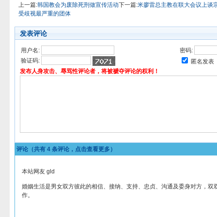
上一篇:
韩国教会为废除死刑做宣传活动
下一篇:
米廖雷总主教在联大会议上谈
受歧视最严重的团体
发表评论
用户名:
密码:
验证码:
匿名发表
发布人身攻击、辱骂性评论者，将被褫夺评论的权利！
评论（共有
4
条评论，点击查看更多）
本站网友 gld
婚姻生活是男女双方彼此的相信、接纳、支持、忠贞、沟通及委身对方，双
作。