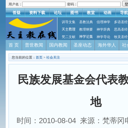
用户名：
密码：
答疑
资料下载
论坛
图书
教堂
动画
导航
训导文集
圣教法典
信理神学
多语圣经
天主教理
教理纲要
神学辞典
思高圣经
梵二文献
神学论集
神学导论
牧灵圣经
首 页
普世教闻
国内教闻
圣座动态
海外华人
社
您当前的位置：
首页
>
社会关注
民族发展基金会代表
地
时间：2010-08-04 来源：梵蒂