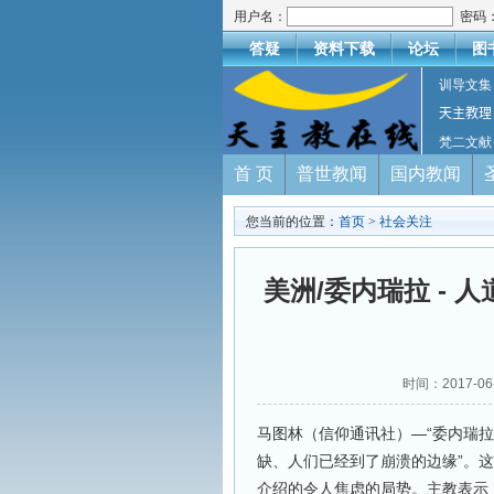
用户名：
密码
答疑
资料下载
论坛
图
训导文集
天主教理
梵二文献
首 页
普世教闻
国内教闻
您当前的位置：
首页
>
社会关注
美洲/委内瑞拉 -
时间：2017-0
马图林（信仰通讯社）—“委内瑞
缺、人们已经到了崩溃的边缘”。
介绍的令人焦虑的局势。主教表示