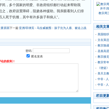
平民，多个国家的明爱、非政府组织都行动起来帮助我
总之，政府设置障碍，阻挠各种援助。我亲眼看到人们排
教宗周
百人死于饥饿，其中有许多孩子和病人”。
相关文
主要原因
下一篇:
亚洲/菲律宾 - 马拉威被围：孩子沦为人盾、被迫上战
美国组
文在寅
教宗致
密码:
圣座高
匿名发表
教宗接
评论的权利！
教宗常
《使徒
美天主
中非 -
中非 -
栏目更
栏目热