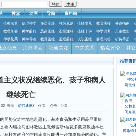
：
书
教堂
动画
导航
资料站
圣教法典
信理神学
多语圣经
释经原则
圣经发凡
教义函授
慕道指南
教理纲要
神学辞典
思高圣经
圣经注释
圣经十讲
神学词典
天主教史
神学论集
神学导论
牧灵圣经
圣经辞典
认识圣经
要理问答
祈祷手册
圣座动态
海外华人
社会关注
中梵关系
热点评论
其它
推荐资
 人道主义状况继续恶化、孩子和病人
河北保
继续死亡
6-02 来源：
信仰通讯社
作者： 点击：
143
闽东教
拉的局势灾难性地急剧恶化，基本食品和生活用品严重短
这是委内瑞拉马图林教区主教佩雷斯•拉瓦多蒙席致函本社
郭希锦
，“马杜罗政府的封闭态度只能进一步加剧局势的恶化。主