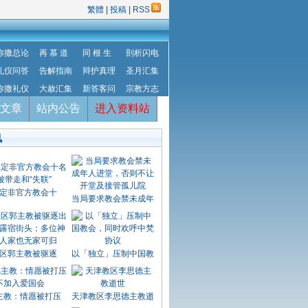
繁體
|
投稿
|
RSS
弥撒总论
再 慕 道
同 根 生
剖析闪电
礼仪问答
告解指南
辩护真理
圣月汇集
弥撒礼仪
大赦汇集
新答客问
宗教方志
文章
站内公告
进入资料站
讯
定非官方教会十
当局要求教会禁未成年
区郭主教被驱逐
以「独立」压制中国教
主教：情愿被打压
天津教区李思德主教逝