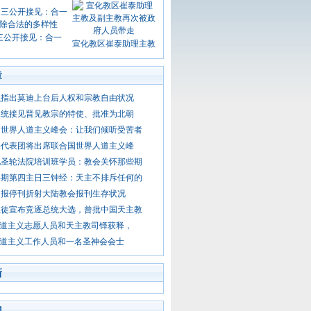
三公开接见：合一
宣化教区崔泰助理主教
章
织指出莫迪上台后人权和宗教自由状况
总统接见晋见教宗的特使、批准为北朝
函世界人道主义峰会：让我们倾听受苦者
层代表团将出席联合国世界人道主义峰
见圣轮法院培训班学员：教会关怀那些期
年期第四主日三钟经：天主不排斥任何的
》报停刊折射大陆教会报刊生存状况
教徒宣布竞逐总统大选，曾批中国天主教
 人道主义志愿人员和天主教司铎获释，
 人道主义工作人员和一名圣神会会士
新
门