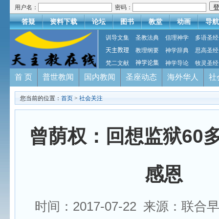
用户名：
密码：
答疑
资料下载
论坛
图书
教堂
动画
导航
训导文集
圣教法典
信理神学
多语圣经
天主教理
教理纲要
神学辞典
思高圣经
梵二文献
神学论集
神学导论
牧灵圣经
首 页
普世教闻
国内教闻
圣座动态
海外华人
社
您当前的位置：
首页
>
社会关注
曾荫权：回想监狱60
感恩
时间：2017-07-22 来源：联合