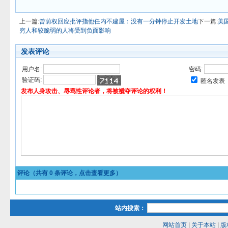
上一篇:
曾荫权回应批评指他任内不建屋：没有一分钟停止开发土地
下一篇:
美
穷人和较脆弱的人将受到负面影响
发表评论
用户名:
密码:
验证码:
匿名发表
发布人身攻击、辱骂性评论者，将被褫夺评论的权利！
评论（共有
0
条评论，点击查看更多）
站内搜索：
网站首页
|
关于本站
|
版