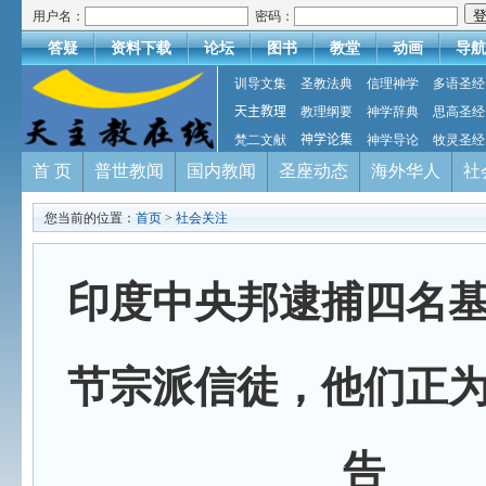
用户名：
密码：
答疑
资料下载
论坛
图书
教堂
动画
导航
训导文集
圣教法典
信理神学
多语圣经
天主教理
教理纲要
神学辞典
思高圣经
梵二文献
神学论集
神学导论
牧灵圣经
首 页
普世教闻
国内教闻
圣座动态
海外华人
社
您当前的位置：
首页
>
社会关注
印度中央邦逮捕四名
节宗派信徒，他们正
告