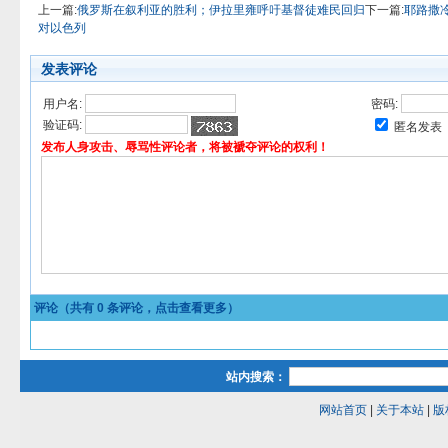
上一篇:
俄罗斯在叙利亚的胜利；伊拉里雍呼吁基督徒难民回归
下一篇:
耶路撒
对以色列
发表评论
用户名:
密码:
验证码:
匿名发表
发布人身攻击、辱骂性评论者，将被褫夺评论的权利！
评论（共有
0
条评论，点击查看更多）
站内搜索：
网站首页
|
关于本站
|
版