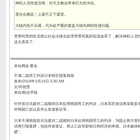
神职人员性侵丑闻，对天主教会带来巨大的冲击。
责任在教廷！上梁不正下梁歪。
大陆内也不乐观，代办处严重的遮盖大陆内神职性侵问题。
梵蒂冈里的性丑闻让社会法律去处理梵蒂冈真的应该改革了，解决神职人员
这太喜其了。
本站网友 匿名
不满二战劳工判决日本恫言报复韩国
发布/2019年3月14日 3:30 AM
文/符祝慧
来自/联合早报
针对首尔法庭对二战期间日本征用韩国劳工的判决，日本高官放话将采取多
对韩国汇款以及停止发放签证等。
日本不满韩国首尔法庭对二战期间日本征用韩国劳工的判决，为阻止韩方查
话将打报复牌，包括停发签证、禁止汇款等影响日韩经济的举措。日本媒体称
硬”。