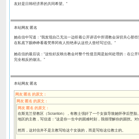
友好是日韩经济界的共同希望。”
本站网友 匿名
她在信中写道：“我发现自己无法一边听着公开讲话中所谓教会深切关心那些
在私底下眼睁睁看着梵蒂冈有人拒绝承认这些人曾经写过信。”
她在信的最后说：“这恰好反映出教会对整个性侵丑闻是如何处理的：在公开
完全相反的做法。”
本站网友 匿名
网友 匿名 的原文：
网友 匿名 的原文：
网友 匿名 的原文：
在斯克兰登教区（Scranton），有教士强奸了一个女孩导致她怀孕后堕
地区的主教，写信道：“这是你一生中的困难时刻，我很理解你的困扰。对
然而，这封信并不是主教写给这个女孩的，而是写给这位教士的。