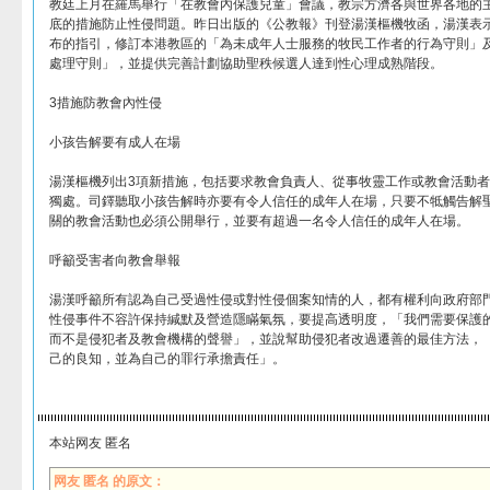
教廷上月在羅馬舉行「在教會內保護兒童」會議，教宗方濟各與世界各地的
底的措施防止性侵問題。昨日出版的《公教報》刊登湯漢樞機牧函，湯漢表
布的指引，修訂本港教區的「為未成年人士服務的牧民工作者的行為守則」
處理守則」，並提供完善計劃協助聖秩候選人達到性心理成熟階段。
3措施防教會內性侵
小孩告解要有成人在場
湯漢樞機列出3項新措施，包括要求教會負責人、從事牧靈工作或教會活動
獨處。司鐸聽取小孩告解時亦要有令人信任的成年人在場，只要不牴觸告解
關的教會活動也必須公開舉行，並要有超過一名令人信任的成年人在場。
呼籲受害者向教會舉報
湯漢呼籲所有認為自己受過性侵或對性侵個案知情的人，都有權利向政府部
性侵事件不容許保持緘默及營造隱瞞氣氛，要提高透明度，「我們需要保護
而不是侵犯者及教會機構的聲譽」，並說幫助侵犯者改過遷善的最佳方法，
己的良知，並為自己的罪行承擔責任」。
本站网友 匿名
网友 匿名 的原文：