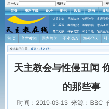
用户名：
密码：
答疑
资料下载
论坛
图书
教堂
动画
导航
训导文集
圣教法典
信理神学
多语圣经
天主教理
教理纲要
神学辞典
思高圣经
梵二文献
神学论集
神学导论
牧灵圣经
首 页
普世教闻
国内教闻
圣座动态
海外华人
社
您当前的位置：
首页
>
社会关注
天主教会与性侵丑闻 
的那些事
时间：2019-03-13 来源：BB