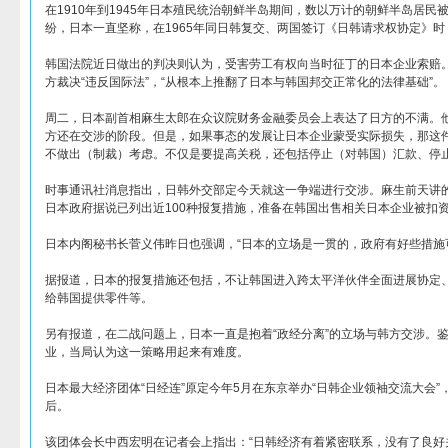
在1910年到1945年日本殖民统治朝鲜半岛期间，数以万计的朝鲜半岛居
纷，日本一直坚称，在1965年同日韩复交、两国签订《日韩请求权协定》
韩国法院近日做出的判决则认为，受害劳工有权向当时征丁的日本企业索赔
方裁决“违反国际法”，“从根本上推翻了日本与韩国邦交正常化的法律基础”。
周二，日本副首相麻生太郎在众议院财务金融委员会上表达了日方的不满。他
方还在交涉的阶段。但是，如果事态的发展让日本企业蒙受实际损失，那这
不做出（制裁）考虑。不仅是要提高关税，还包括停止（对韩国）汇款、停止
时事通讯社消息指出，日韩外交部定今天就这一争端进行交涉。麻生前天讲
日本政府据说已列出近100种报复措施，准备在韩国出售相关日本企业被扣
日本内阁秘书长菅义伟昨日也强调，“日本的立场是一贯的，政府有好些措施
据报道，日本的报复措施还包括，不让韩国进入跨太平洋伙伴全面进展协定
给韩国提供零件等。
另有报道，在二战问题上，日本一直是抱着“政经分离”的立场与韩方交涉。
业，当局认为这一策略用起来有难度。
日本最大经济团体“日经连”原定今年5月在东京举办“日韩企业领袖交流大会
后。
该团体会长中西宏明在记者会上指出：“日韩经济有着紧密联系，没有了良好