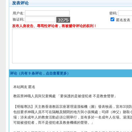
发表评论
用户名:
密码:
验证码:
匿名发表
发布人身攻击、辱骂性评论者，将被褫夺评论的权利！
评论（共有
9
条评论，点击查看更多）
本站网友 匿名
教區禁神職人員與兒童獨處 「要保護的是被侵犯者 不是教會聲譽」
【明報專訊】天主教香港教區宗座署理湯漢樞機（圖）發表牧函，宣布3項
包括要求神職人員不可在隔離及關閉的地方與小孩獨處；司鐸（神父）聽取
場；涉未成年人的教會活動必須公開舉行，並有多於一名成年人在場。湯漢
可能被侵犯者，而不是侵犯者及教會機構的聲譽。」