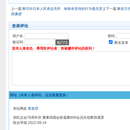
上一篇:
教宗向日本人民表达关怀，称刺杀安倍的行为毫无意义
下一篇:
教皇方
很谦虚”
发表评论
用户名:
密码:
验证码:
匿名发表
发布人身攻击、辱骂性评论者，将被褫夺评论的权利！
评论（共有
2
条评论，点击查看更多）
本站网友
黄老邪
胡氏总会76周年庆 董事高唱会歌凝聚600会员共创辉煌愿景
联合早报 2022-09-19