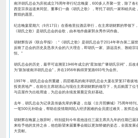
南洋胡氏总会为庆祝成立76周年举行纪念晚宴，600多人齐聚一堂，除了各
西亚宗亲远道来同贺。董事们一曲《胡氏之歌》，寄托了胡氏一家和睦共处
辉煌的愿景。
纪念晚宴星期六（9月17日）在香格里拉酒店举行，在主席胡财辉的带领下
《胡氏之歌》是胡氏总会的会歌，由本地作曲家郭永秀作词作曲。
胡财辉告诉《联合早报》：“《胡氏之歌》是胡氏总会于2014年举办第二届
反映了总会的历史及恳亲大会的六大理念，即胡氏一家、源远流长、敦睦宗
恒。”
胡氏总会的历史，最早可追溯至1946年成立的“星加坡广肇胡氏宗祠”，后改名
为“新加坡南洋胡氏总会”，并在1956年购得芽笼路693号为会所。
1997年，胡氏总会会所重建，四层楼高的南洋胡氏总会大厦在芽笼37巷拔地而
投资房地产，在前任主席胡清山与现任主席胡财辉的领导下，先后购置了位
与店屋作为出租用途，为总会的永续发展奠定良好基础。
去年，胡氏总会为记录及传扬先辈的事迹，出版《古月照狮城》75周年特刊
一笔500元补助金，帮助在疫情期间陷入经济困难的会员渡过难关，发挥总
胡财辉在晚宴上致辞时，特别提到今年底他连任三届主席共九年的任期已届
来给予他的支持之余，他也盼望来届董事会能以更加矫健的姿态，全面发展
大贡献。