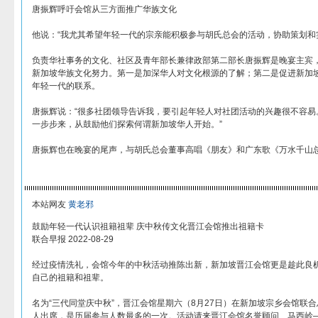
唐振辉呼吁会馆从三方面推广华族文化
他说：“我尤其希望年轻一代的宗亲能积极参与胡氏总会的活动，协助策划和
负责华社事务的文化、社区及青年部长兼律政部第二部长唐振辉是晚宴主宾
新加坡华族文化努力。第一是加深华人对文化根源的了解；第二是促进新加
年轻一代的联系。
唐振辉说：“很多社团领导告诉我，要引起年轻人对社团活动的兴趣很不容易
一步步来，从鼓励他们探索何谓新加坡华人开始。”
唐振辉也在晚宴的尾声，与胡氏总会董事高唱《朋友》和广东歌《万水千山
本站网友
黄老邪
鼓励年轻一代认识祖籍祖辈 庆中秋传文化晋江会馆推出祖籍卡
联合早报 2022-08-29
经过疫情洗礼，会馆今年的中秋活动推陈出新，新加坡晋江会馆更是趁此良
自己的祖籍和祖辈。
名为“三代同堂庆中秋”，晋江会馆星期六（8月27日）在新加坡宗乡会馆联合
人出席，是历届参与人数最多的一次。活动请来晋江会馆名誉顾问、马西岭