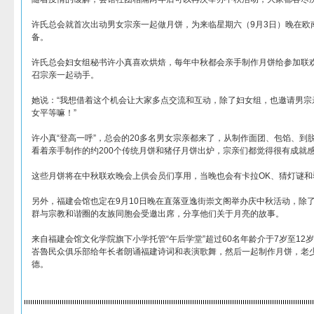
许氏总会就首次出动男女宗亲一起做月饼，为来临星期六（9月3日）晚在欧
备。
许氏总会妇女组秘书许小真喜欢烘焙，每年中秋都会亲手制作月饼给参加联
召宗亲一起动手。
她说：“我想借着这个机会让大家多点交流和互动，除了妇女组，也邀请男宗
女平等嘛！”
许小真“登高一呼”，总会的20多名男女宗亲都来了，从制作面团、包馅、到
看着亲手制作的约200个传统月饼和猪仔月饼出炉，宗亲们都觉得很有成就
这些月饼将在中秋联欢晚会上供会员们享用，当晚也会有卡拉OK、猜灯谜和
另外，福建会馆也定在9月10日晚在直落亚逸街崇文阁举办庆中秋活动，除
群与宗教和谐圈的友族同胞会受邀出席，分享他们关于月亮的故事。
来自福建会馆文化学院旗下小学托管“午后学堂”超过60名年龄介于7岁至12
峇魯民众俱乐部给年长者朗诵福建诗词和表演歌舞，然后一起制作月饼，老
德。