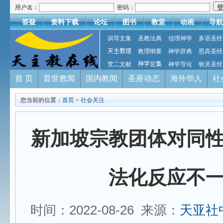
用户名：
密码：
答疑
资料下载
论坛
图书
教堂
动画
导航
训导文集
圣教法典
信理神学
多语圣经
天主教理
教理纲要
神学辞典
思高圣经
梵二文献
神学论集
神学导论
牧灵圣经
首 页
普世教闻
国内教闻
圣座动态
海外华人
社
您当前的位置：
首页
>
社会关注
新加坡宗教团体对同
法化反应不
时间：2022-08-26 来源：
天亚社