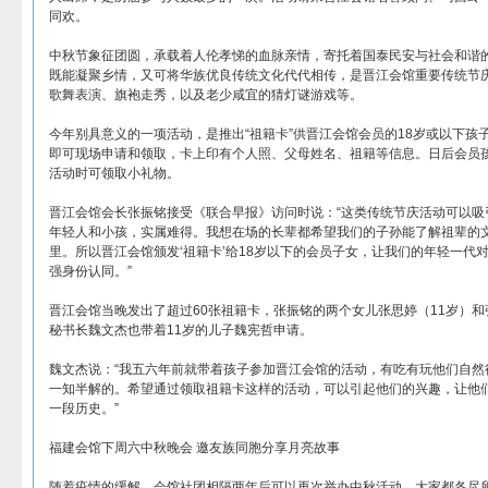
同欢。
中秋节象征团圆，承载着人伦孝悌的血脉亲情，寄托着国泰民安与社会和谐
既能凝聚乡情，又可将华族优良传统文化代代相传，是晋江会馆重要传统节
歌舞表演、旗袍走秀，以及老少咸宜的猜灯谜游戏等。
今年别具意义的一项活动，是推出“祖籍卡”供晋江会馆会员的18岁或以下孩
即可现场申请和领取，卡上印有个人照、父母姓名、祖籍等信息。日后会员
活动时可领取小礼物。
晋江会馆会长张振铭接受《联合早报》访问时说：“这类传统节庆活动可以吸
年轻人和小孩，实属难得。我想在场的长辈都希望我们的子孙能了解祖辈的
里。所以晋江会馆颁发‘祖籍卡’给18岁以下的会员子女，让我们的年轻一代
强身份认同。”
晋江会馆当晚发出了超过60张祖籍卡，张振铭的两个女儿张思婷（11岁）和
秘书长魏文杰也带着11岁的儿子魏宪哲申请。
魏文杰说：“我五六年前就带着孩子参加晋江会馆的活动，有吃有玩他们自然
一知半解的。希望通过领取祖籍卡这样的活动，可以引起他们的兴趣，让他
一段历史。”
福建会馆下周六中秋晚会 邀友族同胞分享月亮故事
随着疫情的缓解，会馆社团相隔两年后可以再次举办中秋活动，大家都各尽