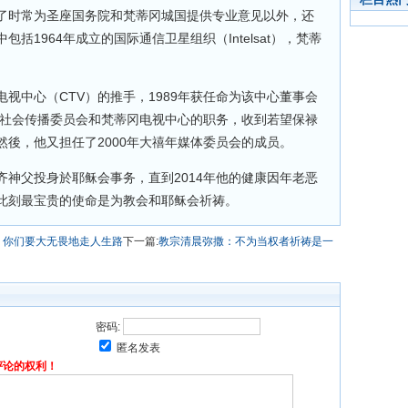
了时常为圣座国务院和梵蒂冈城国提供专业意见以外，还
括1964年成立的国际通信卫星组织（Intelsat），梵蒂
。
视中心（CTV）的推手，1989年获任命为该中心董事会
座社会传播委员会和梵蒂冈电视中心的职务，收到若望保禄
後，他又担任了2000年大禧年媒体委员会的成员。
神父投身於耶稣会事务，直到2014年他的健康因年老恶
此刻最宝贵的使命是为教会和耶稣会祈祷。
：你们要大无畏地走人生路
下一篇:
教宗清晨弥撒：不为当权者祈祷是一
密码:
匿名发表
评论的权利！