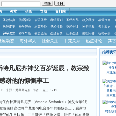
：
书
教堂
动画
导航
资料站
圣教法典
信理神学
多语圣经
释经原则
圣经发凡
教义函授
慕道指南
教理纲要
神学辞典
思高圣经
圣经注释
圣经十讲
神学词典
天主教史
神学论集
神学导论
牧灵圣经
圣经辞典
认识圣经
要理问答
祈祷手册
圣座动态
海外华人
社会关注
中梵关系
热点评论
其它
推荐资
斯特凡尼齐神父百岁诞辰，教宗致
河北保
感谢他的慷慨事工
09-19 来源：梵蒂冈电台 作者： 点击：
219
闽东教
斯特凡尼齐（Antonio Stefanizzi）神父今年9月
寄发贺函给这位领导梵蒂冈电台多年的耶稣会士，感谢他
郭希锦
祝贺他生日快乐，并且满怀「感激之情」回忆「他在圣座