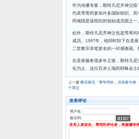
作为传播专家，斯特凡尼齐神父除
代表梵蒂冈参加许多国际组织。其中包
冈城国是该组织的创始成员国之一
此外，斯特凡尼齐神父也是梵蒂冈电
成员。1997年，他同时卸下在圣
二世教宗亲笔签名的一封感谢函。然
在圣座服务很多年之後，斯特凡尼齐
化为止。这位百岁人瑞的耶稣会士
上一篇:
教宗接见「青年同欢」活动参与者
个罪过
发表评论
用户名:
验证码:
发布人身攻击、辱骂性评论者，将被褫夺