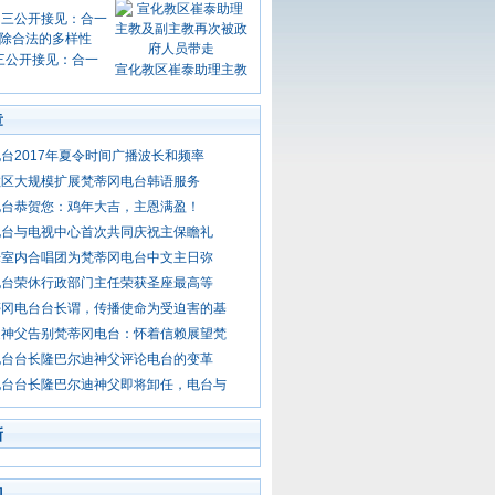
三公开接见：合一
宣化教区崔泰助理主教
章
台2017年夏令时间广播波长和频率
教区大规模扩展梵蒂冈电台韩语服务
电台恭贺您：鸡年大吉，主恩满盈！
电台与电视中心首次共同庆祝主保瞻礼
乐室内合唱团为梵蒂冈电台中文主日弥
电台荣休行政部门主任荣获圣座最高等
蒂冈电台台长谓，传播使命为受迫害的基
迪神父告别梵蒂冈电台：怀着信赖展望梵
电台台长隆巴尔迪神父评论电台的变革
电台台长隆巴尔迪神父即将卸任，电台与
新
门