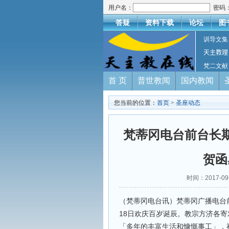
用户名：
密码
答疑
资料下载
论坛
图
训导文集
天主教理
梵二文献
首 页
普世教闻
国内教闻
您当前的位置：
首页
>
圣座动态
梵蒂冈电台前台长
贺函
时间：2017-
（梵蒂冈电台讯）梵蒂冈广播电台前任台长
18日欢庆百岁诞辰。教宗方济各
「多年的丰富生活和慷慨事工」，