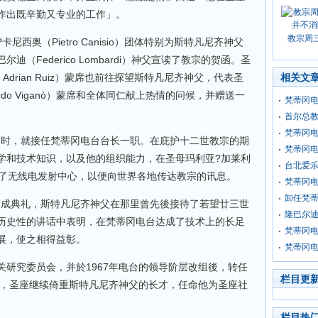
作出既辛勤又专业的工作」。
教宗周
西奥（Pietro Canisio）团体特别为斯特凡尼齐神父
（Federico Lombardi）神父宣读了教宗的贺函。圣
 Adrian Ruiz）蒙席也前往探望斯特凡尼齐神父，代表圣
相关文
ardo Viganò）蒙席和全体同仁献上热情的问候，并赠送一
梵蒂冈电
首尔总
梵蒂冈
5岁时，就接任梵蒂冈电台台长一职。在庇护十二世教宗的期
梵蒂冈
学和技术知识，以及他的组织能力，在圣母玛利亚?加莱利
台北爱
eria）成立了无线电发射中心，以便向世界各地传达教宗的讯息。
梵蒂冈
卸任梵
行落成典礼，斯特凡尼齐神父在那里曾先後接待了若望廿三世
隆巴尔
历史性的讲话中表明，在梵蒂冈电台达成了技术上的长足
梵蒂冈
展，使之相得益彰。
梵蒂冈
研究委员会，并於1967年电台的领导阶层改组後，转任
栏目更
後，圣座继续倚重斯特凡尼齐神父的长才，任命他为圣座社
。
栏目热