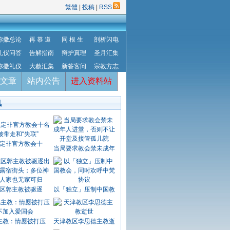
繁體
|
投稿
|
RSS
弥撒总论
再 慕 道
同 根 生
剖析闪电
礼仪问答
告解指南
辩护真理
圣月汇集
弥撒礼仪
大赦汇集
新答客问
宗教方志
文章
站内公告
进入资料站
讯
定非官方教会十
当局要求教会禁未成年
区郭主教被驱逐
以「独立」压制中国教
主教：情愿被打压
天津教区李思德主教逝