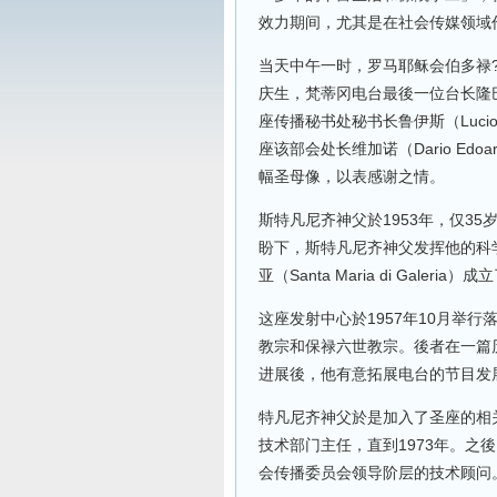
效力期间，尤其是在社会传媒领域
当天中午一时，罗马耶稣会伯多禄?卡尼
庆生，梵蒂冈电台最後一位台长隆巴尔迪
座传播秘书处秘书长鲁伊斯（Lucio
座该部会处长维加诺（Dario Edo
幅圣母像，以表感谢之情。
斯特凡尼齐神父於1953年，仅3
盼下，斯特凡尼齐神父发挥他的科
亚（Santa Maria di Gal
这座发射中心於1957年10月举
教宗和保禄六世教宗。後者在一篇
进展後，他有意拓展电台的节目发
特凡尼齐神父於是加入了圣座的相关
技术部门主任，直到1973年。之
会传播委员会领导阶层的技术顾问