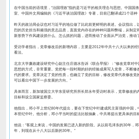
在中国当前的语境里，“治国理政”指的是习近平的相关理念与思想。中国国
室、中国外文局编辑的《习近平谈治国理政》专著，目前已翻译成21个语种
昨天的政治局会议也对习近平的地位做了比此前更鲜明的表述。会议指出，
烈的历史担当和顽强的意志品质，直面党内存在的种种问题和弊端，从制定
新形势下作风建设抓什么、怎么抓的问题，进而推动了全面从严治党，推动
受访学者指出，党章修改后的新增内容，主要是2012年中共十八大以来的
看法。
北京大学廉政建设研究中心副主任庄德水告诉《联合早报》：“修改党章对中
思想的方式，非常重要。党把每一段时期的好的经验成果写入党章，不断修
代的要求。党章决定了党的性质，也确立了党的目标，修改党章代表修改党
可以看出中国下一步发展的方向。”
具体而言，新加坡国立大学东亚研究所所长郑永年受访时表示，党章修改的
目标和设立国家监察委。
他指出，邓小平上世纪80年代提出，要在下世纪中叶建成民主富强的中国，中共
本世纪中叶。他分析，邓小平当时的提法比较抽象，中共将提出更具体的目
他说：“客观上来说，中国的发展已进入新的阶段。从以前毛泽东的30年，邓
年，到现在从十八大以后新的30年。”