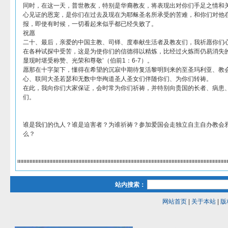
同时，在这一天，普世教友，特别是华裔教友，将表现出对你们手足之情和
心见证的恩宠，是你们在过去及现在为耶稣圣名所承受的苦难，和你们对他
报，即使有时候，一切看起来似乎都已经失败了。
祝愿
二十、最后，亲爱的中国主教、司铎、度奉献生活者及教友们，我祈愿你们心
在各种试探中受苦，这是为使你们的信德得以精炼，比经过火炼而仍易消失
显现时堪受称赞、光荣和尊敬’（伯前1：6-7）。
愿那在十字架下，懂得在希望的沉寂中期待复活黎明到来的至圣玛利亚、教
心、联同大圣若瑟和无数中华殉道圣人圣女们伴随你们、为你们转祷。
在此，我向你们大家保证，会时常为你们祈祷，并特别向贵国的长者、病患
们。
谁是我们的仇人？谁是迫害者？为谁祈祷？参加爱国会走独立自主自办教会
么？
站内搜索：
网站首页
|
关于本站
|
版