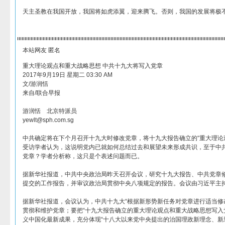
天主圣教在我国开放，我国将如虎添翼，迎来腾飞。否则，我国的发展将极
本站网友 匿名
重大理论观点和重大战略思想 中共十九大将写入党章
2017年9月19日 星期二 03:30 AM
文/游润恬
来自/联合早报
游润恬 北京特派员
yewlt@sph.com.sg
中共确定将在下个月召开十九大时修改党章，将十九大报告确立的“重大理论
受访学者认为，这说明党内已就如何总结过去和展望未来形成共识，至于中
党章？学者分析称，这只是个表述问题而已。
据新华社报道，中共中央政治局昨天召开会议，研究十九大报告、中共党章
提交的工作报告，并审议政治局贯彻中央八项规定的报告。会议由习近平主
据新华社报道，会议认为，中共十九大“根据新形势新任务对党章进行适当修
贯彻和维护党章；要把“十九大报告确立的重大理论观点和重大战略思想写入
义中国化最新成果，充分体现“十八大以来党中央提出的治国理政新理念、新