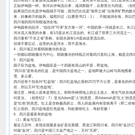
四川有四个主要源头流成杨子江（长江），直向东平原流去。出口是东长江
正如伊甸园一样。有河从伊甸流出来，滋润那园子，从那里分为四道。（创世
如果说巴比伦是伊甸园就不可能，因为巴比伦是“海旁之城” 论海旁旷野的默
来，好像南方的旋风，猛然扫过（以赛亚书21：1），不能滋润全地，所以
四川省的四河却能滋润全地。
伊甸园有伯拉河，“伯拉河”可译“东方第一河”。中国的第一河就是长江。长江
河水流入海里的水量，有1/3是从长江流去的。长江成了世界三大河流之一。
四川素有“千水之省”美称。全国水源有1/4是由这里流出的。
但请不要忘记，这里的水是河水，而不是海水。
4．四川省正对着耶路撒冷的东边
一切都以耶路撒冷为中心。耶路撒冷的纬线正对着四川直到上海，都是北纬3
5．四川盆地
园子应为盆地。伊甸园应是一个四面有高山的平原，即盆地。
“四川谷”是有名的红盆，是中国四大盆地之一。盆地即被大山岭与高地围着
雪、多云雾。
四川还有个别名叫“红盆地”：四川红盆地占面积20万平方公里，是著名的外
岩，所以又叫“红色盆地”。
请注意，神造人原来是用红土。耶和华神用地上的尘土造人，将生气吹在他
叫亚当。（创世纪2：7）亚当Adam是“人”的意思，而Adamah是“红土”的意思
是“红色”的意思。红土是含铁极高的土，而人的血液内有亚铁离子（即二价
红土造的。四川盆地是红色盆地，到处都有红土，奇妙至极！
6．四川是最富有的盆地
（1）黄金与宝石：
最近几百年，发现全国最多金矿是在新疆、黑龙江和四川省。四川有“金沙江”
叫做“金河”。四川是中国三大金产地之一，又叫“天府”。