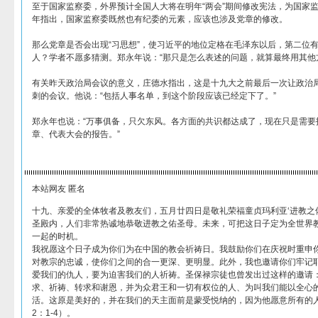
至于国家监察委，外界预计全国人大将在明年“两会”期间修改宪法，为国家
年指出，国家监察委既然也有纪委的元素，应该也涉及党章的修改。
那么党章是否会出现“习思想”，使习近平的地位定格在毛泽东以后，第二位
人？学者不愿多猜测。郑永年说：“那只是怎么表述的问题，就算最终用其他
有关昨天政治局会议的意义，庄德水指出，这是十九大之前最后一次让政治
刺的会议。他说：“包括人事名单，到这个阶段应该已经定下了。”
郑永年也说：“万事俱备，只欠东风。各方面的共识都达成了，现在只是需要
章、代表大会的报告。”
本站网友 匿名
十九、亲爱的全体牧者及教友们，五月廿四日是敬礼荣福童贞玛利亚‘进教之
圣殿内，人们非常热诚地恭敬进教之佑圣母。未来，可把这日子定为全世界
一起的时机。
我祝愿这个日子成为你们为在中国的教会祈祷日。我鼓励你们在庆祝时重申
对教宗的忠诚，使你们之间的合一更深、更明显。此外，我也邀请你们牢记
爱我们的仇人，要为迫害我们的人祈祷。圣保禄宗徒也曾发出过这样的邀请：
求、祈祷、转求和谢恩，并为众君王和一切有权位的人、为叫我们能以全心
活。这原是美好的，并在我们的天主面前是蒙受悦纳的，因为他愿意所有的人
2：1-4）。