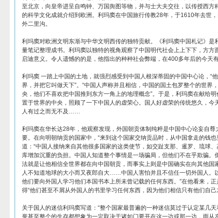
至北京，向皇帝进呈自鸣钟、万国舆图等物，并与士大夫交往，以传授西方
的科学文化成就介绍到欧洲。利玛窦在中国旅行传教28年，于1610年去世
外二里沟。
利玛窦对欧洲文明东渐与中华文明西传的独特贡献。《利玛窦中国札记》是
量笔记整理成书。利玛窦以独特的视角观察了中国明代社会上上下下，方方
启迪意义。令人遗憾的的是，他指出的种种社会弊端，在400多年后的今天
利玛窦 一踏上中国的土地，就强烈感受到中国人根深蒂固的中国中心论，“
界，并把它叫做天下”。“中国人声称并且相信，中国的国土包罗整个的世界
央，他们不喜欢把中国推到东方一角上的地理概念”。于是，利玛窦在献给明
置于世界的中央，照顾了一下中国人的虚荣心。国人好虚荣的传统悠久，今
人有过之而无不及……
利玛窦在华长达28年，他观察发现，外国朝贡体制纯粹是中国中心论妄自尊
要。在向明朝纳贡的国家中，“来到这个国家交纳贡品时，从中国拿走的钱也
道：“中国人接纳来自其他很多国家的这类使节，如交趾支那、暹罗、琉球、
库增加沉重的负担。中国人知道整个事情是一场骗局，但他们不在乎欺骗。
法就是让他相信全世界都在向中国朝贡，而事实上则是中国确实在向其他国家
人不知道地球的大小而又夜郎自大……中国人害怕并且不信任一切外国人。
他们要向外国人学习他们本国书本上所未曾记载的任何东西。”在他看来，正
得“他们甚至不屑从外国人的书里学习任何东西，因为他们相信只有他们自己
关于国人的迷信利玛窦写道：“整个国家最普遍的一种迷信莫过于认定某几天
誉甚至整个的生存都想象为一定取决于诸如门要开在这一边或那一边，雨从