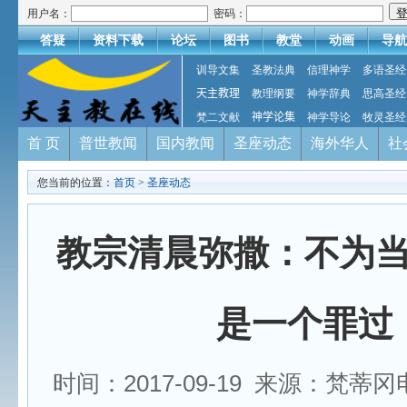
用户名：
密码：
答疑
资料下载
论坛
图书
教堂
动画
导航
训导文集
圣教法典
信理神学
多语圣经
天主教理
教理纲要
神学辞典
思高圣经
梵二文献
神学论集
神学导论
牧灵圣经
首 页
普世教闻
国内教闻
圣座动态
海外华人
社
您当前的位置：
首页
>
圣座动态
教宗清晨弥撒：不为
是一个罪过
时间：2017-09-19 来源：梵蒂