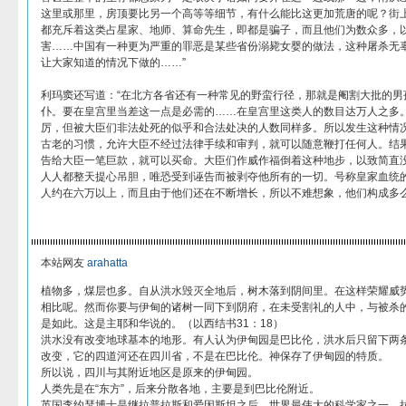
这里或那里，房顶要比另一个高等等细节，有什么能比这更加荒唐的呢？街
都充斥着这类占星家、地师、算命先生，即都是骗子，而且他们为数众多，
害……中国有一种更为严重的罪恶是某些省份溺毙女婴的做法，这种屠杀无
让大家知道的情况下做的……”
利玛窦还写道：“在北方各省还有一种常见的野蛮行径，那就是阉割大批的男
仆。要在皇宫里当差这一点是必需的……在皇宫里这类人的数目达万人之多
厉，但被大臣们非法处死的似乎和合法处决的人数同样多。所以发生这种情
古老的习惯，允许大臣不经过法律手续和审判，就可以随意鞭打任何人。结
告给大臣一笔巨款，就可以买命。大臣们作威作福倒着这种地步，以致简直
人人都整天提心吊胆，唯恐受到诬告而被剥夺他所有的一切。号称皇家血统
人约在六万以上，而且由于他们还在不断增长，所以不难想象，他们构成多么
本站网友
arahatta
植物多，煤层也多。自从洪水毁灭全地后，树木落到阴间里。在这样荣耀威
相比呢。然而你要与伊甸的诸树一同下到阴府，在未受割礼的人中，与被杀
是如此。这是主耶和华说的。（以西结书31：18）
洪水没有改变地球基本的地形。有人认为伊甸园是巴比伦，洪水后只留下两
改变，它的四道河还在四川省，不是在巴比伦。神保存了伊甸园的特质。
所以说，四川与其附近地区是原来的伊甸园。
人类先是在“东方”，后来分散各地，主要是到巴比伦附近。
英国李约瑟博士是继拉普拉斯和爱因斯坦之后，世界最伟大的科学家之一。