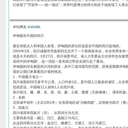
们发现了“宇宙学——统一场论”；而李约瑟博士的伟大则在于他发现了人类
本站网友
arahatta
伊甸园在中国的四川
最近有犹太人和米国人发现，伊甸园的原址应该是在中国的四川盆地的。
2004年3月，四川成都市市政府到北京开了一个新闻发布会，向全世界发布
就是今天的四川。3月27日，四川省委书记、省人大常委会主任张学忠在接
圣经中的伊甸园”。这一消息一发布就立即在全国引起了轰动。
伊甸园的河名都是四川河的原名：其中三道河描写的范围，原来是围着伊甸
现在让我们来看看四川省的情况。
1．中国最大省之一
四川省面积56万多平方公里。人口约有1亿，是中国人口最多的省区，占全世界人
也就是说，中国每12人就有1人在四川省。
四川有汉、藏、彝、羌、苗、回、蒙、土家、僳僳（又称傈傈）、满等民族
2．名称
北宋咸平四年（主后1001年）在东部地区设“川峡四路”，后简称为四川（
3．四条川
四川省原有四条川（河），从四河分为九河。
主要四条河是：岷江、沱江、嘉陵江与乌江。
从这四河再分出五河：金沙江、雅砻江、大渡江、涪江与渠江。