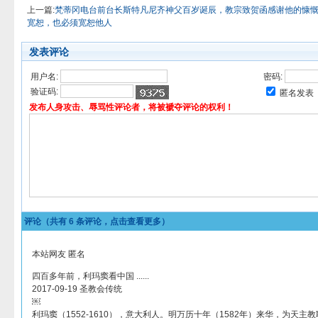
上一篇:
梵蒂冈电台前台长斯特凡尼齐神父百岁诞辰，教宗致贺函感谢他的慷
宽恕，也必须宽恕他人
发表评论
用户名:
密码:
验证码:
匿名发表
发布人身攻击、辱骂性评论者，将被褫夺评论的权利！
评论（共有
6
条评论，点击查看更多）
本站网友 匿名
四百多年前，利玛窦看中国 ......
2017-09-19 圣教会传统
￼
利玛窦（1552-1610），意大利人。明万历十年（1582年）来华，为天