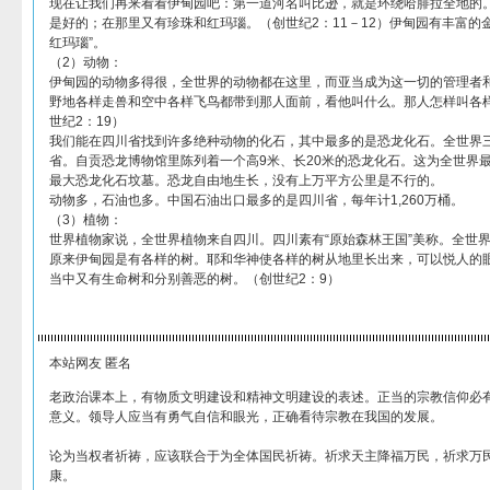
现在让我们再来看看伊甸园吧：第一道河名叫比逊，就是环绕哈腓拉全地的
是好的；在那里又有珍珠和红玛瑙。（创世纪2：11－12）伊甸园有丰富的金
红玛瑙”。
（2）动物：
伊甸园的动物多得很，全世界的动物都在这里，而亚当成为这一切的管理者
野地各样走兽和空中各样飞鸟都带到那人面前，看他叫什么。那人怎样叫各
世纪2：19）
我们能在四川省找到许多绝种动物的化石，其中最多的是恐龙化石。全世界
省。自贡恐龙博物馆里陈列着一个高9米、长20米的恐龙化石。这为全世界
最大恐龙化石坟墓。恐龙自由地生长，没有上万平方公里是不行的。
动物多，石油也多。中国石油出口最多的是四川省，每年计1,260万桶。
（3）植物：
世界植物家说，全世界植物来自四川。四川素有“原始森林王国”美称。全世
原来伊甸园是有各样的树。耶和华神使各样的树从地里长出来，可以悦人的
当中又有生命树和分别善恶的树。（创世纪2：9）
本站网友 匿名
老政治课本上，有物质文明建设和精神文明建设的表述。正当的宗教信仰必
意义。领导人应当有勇气自信和眼光，正确看待宗教在我国的发展。
论为当权者祈祷，应该联合于为全体国民祈祷。祈求天主降福万民，祈求万
康。