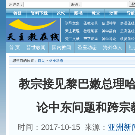
用户名：
密码：
答疑
资料下载
论坛
图书
教堂
动画
导航
训导文集
圣教法典
信理神学
多语圣经
天主教理
教理纲要
神学辞典
思高圣经
梵二文献
神学论集
神学导论
牧灵圣经
首 页
普世教闻
国内教闻
圣座动态
海外华人
社
您当前的位置：
首页
>
圣座动态
教宗接见黎巴嫩总理
论中东问题和跨宗
时间：2017-10-15 来源：
亚洲新