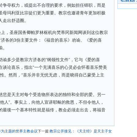
於争夺权力，或提出不合理的要求，例如担任铎职，而是
圣母玛利亚比宗徒们更为重要。教宗也邀请青年更加积极
人走出舒适圈。
会上，圣座国务卿帕罗林枢机向梵蒂冈新闻网谈到这位教宗
方济各的3份主要文件：《福音的喜乐》劝谕、《爱的喜
谕。
劝谕多少是教宗方济各的“纲领性文件”，它与《爱的喜
在谈论喜乐，指出“一个充满喜乐的心灵必会怀着喜乐赞美
特性。然而，“喜乐并非无忧无虑，而是晓得自己蒙受上主
慈悲是天主对每个受造物所表达的独特和全部的爱。另一
给他人”。事实上，向他人宣讲耶稣的救恩，不但令他人，
的最後一个基本特性就是福传，教会必须走出去，将福音
年为主题的世界主教会议
下一篇:
教宗公开接见：《天主经》是天主子女