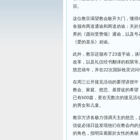
宗。
这位教宗渴望教会敞开大门，懂得
各颁布两道通谕和两道劝谕：关於
界的《愿祢受赞颂》通谕，以及号
《爱的喜乐》劝谕。
此外，教宗还颁布了23道手谕，
改革，以及礼仪经书翻译的权限等
慈悲禧年，并在22次国际牧灵访问
在周三公开接见活动的要理讲授中
教会、家庭、慈悲、基督徒的希望
已有600篇，更在无数次的接见
的男女和儿童。
教宗方济各极力强调天主的慈悲，反
信徒必须日益发现他们在教会内的
的角色，指明应着眼於女性的奥秘