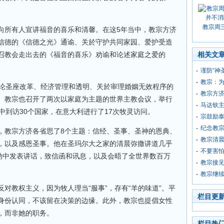
教宗周
向所有人宣讲福音的喜乐和清馨。在这5年当中，教宗方济
信德的《信德之光》通谕、关於守护共同家园、爱护受造
召教会走出去的《福音的喜乐》劝谕和论述家庭之爱的
相关文
谨防“神
教宗：
谈论圣座改革、经济管理和透明、关於审理婚姻无效程序的
教宗方济
。教宗也召开了两次以家庭为主题的世界主教会议，举行
马达钦
中到访30个国家，在意大利进行了17次牧灵访问。
宗鼓励
纪念教宗
，教宗方济各省思了8个主题：信经、圣事、圣神的恩典、
教宗清
，以及感恩圣事。他在圣玛尔大之家的清晨弥撒讲道几乎
不要害
活动中发表讲话，致信函和讯息，以及会晤了全世界数百万
教宗接
教宗继
对教权主义，因为牧人理当“服事”，存有“羊的味道”。平
栏目更
身份认同，不该留在决策的边缘。此外，教宗也提倡女性
，而非她的职务。
栏目热