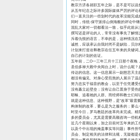
教宗方济各就职五年之际，是不是可以说
从五年纪念之际许多国际媒体严厉的评论
们一直关注的一些划时代的改革没能完成
同时，传统-保守派排山倒海般的评论中
混乱大家对一切都看法一致，似乎此前从
撰写还是评论的人，常常没有事先了解情
斥着仇恨的语言，不幸的是，这种情况在
诚然，应该承认自我封闭不是缺陷，贝尔
计划来打造诠释教宗在任五年来的关键词
自己的计划的佐证。
五年前，二O一三年三月十三日那个夜晚
圣伯多禄大殿中央阅台上时，说什么呢？
传达的信息。这一信息展示一副慈悲天主
都没有偏见、对身心受煎熬的人展示了温
努力忠实于福音的教会，以至于任凭遭受
没有矗立起壁垒；没有让自己置身于受伤
耶稣、追着祂的人群。而经师和教士们却
就是这种信息、这种视野，是“改革”最
构体制的改革，要么是为之服务的；要么
时至今日，罗马教廷的改革尚未完成。精
多的委员会，尤其是需要高额咨询一些机
近几个星期以来，加之目前对五年来的工
以及个中出现的掩盖事实等问题）事件所
员会、制定相关的法律和法规，无疑都是在