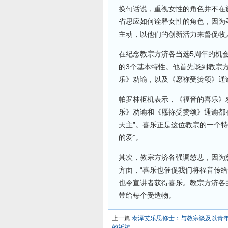
换句话说，重视女性的角色并不在
省思应如何诠释女性的角色，因为
主动，以他们的创新活力来督促牧
在纪念教宗方济各当选5周年的机
的3个基本特性。他首先谈到教宗
乐》劝谕，以及《愿祢受赞颂》通
帕罗林枢机表示，《福音的喜乐》
乐》劝谕和《愿祢受赞颂》通谕都
天主”。喜乐正是这位教宗的一个
的爱”。
其次，教宗方济各强调慈悲，因为
方面，“喜乐也催促我们将福音传
也令宣讲者获得喜乐。教宗方济各
带给每个受造物。
上一篇:
泰泽艾乐思修士：与教宗谈及以青
的祈祷