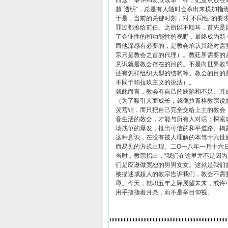
而这一事件和财政改革一样，把重点放在对
越“透明”，总是有人随时会杀出来横加指
于是，当前的关键时刻，对“不同性”的
罪过都推给前任。之所以不顺耳，首先是
了企业性的和功能性的视野，最终成为新
而他深感有必要的，是教会承认其绝对需
宗只是教会之首的代理）。教廷所需要的
意识就是教会存在的目的。不是向世界教
还有怎样组织大型的结构等。教会的目的
不同于帕拉玖主义的说法）。
就此而言，教会有自己的缺陷和不足、其
（为了吸引人而成长，就像拉青格教宗说
灵营销，而只把自己完全交给上主的教会
音生活的教会，才能与所有人对话；探索
场战争的爆发，推出可信的和平道路、揭
这种意识，在没有被人理解的本笃十六世
而易见的方式出现。二O一八年一月十六
当时，教宗指出，“我们在这里并不是因为
们是应邀做宽恕的男男女女。这就是我们
被描述成超人的教宗告诉我们，教会不需
辱。今天，就职五年之际展望未来，或许
用手指指着月亮，而不是举目仰视。