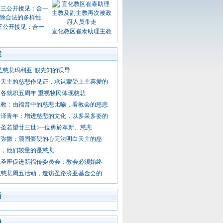
三公开接见：合一
宣化教区崔泰助理主教
章
圣慈悲玛利亚”假先知的误导
为天主的慈悲作见证，承认蒙受上主喜爱的
各就职五周年 重视牧民体现慈悲
主教：由福音中的慈悲比喻，看教会的慈悲
泰泽青年：增进慈悲的文化，以多采多姿的
圣若望廿三世∶一位勇於革新、慈悲
晨弥撒：顽固僵硬的心无法明白天主的慈
怕，他们较量的是慈悲
见圣座促进新福传委员会：教会必须始终
续慈悲周五活动，造访圣路济亚基金会的
新
门