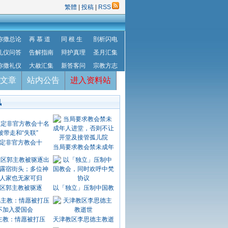
繁體
|
投稿
|
RSS
弥撒总论
再 慕 道
同 根 生
剖析闪电
礼仪问答
告解指南
辩护真理
圣月汇集
弥撒礼仪
大赦汇集
新答客问
宗教方志
文章
站内公告
进入资料站
讯
定非官方教会十
当局要求教会禁未成年
区郭主教被驱逐
以「独立」压制中国教
主教：情愿被打压
天津教区李思德主教逝