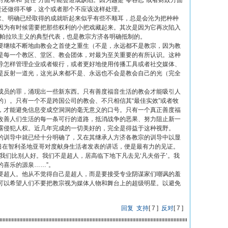
规章和“责任”方面可能会造成缺陷。因为越是“零容忍”或者财政方面
责还做得不够，这个或者那个不应该这样处理。
要求、明确已经取得的成就听起来似乎有些不顺耳，总是会沦为把种种
因为有时候需要把那些权利的小把戏藏起来。其次是因为它再次陷入
-帕拉玖主义的典型代表，也是教宗方济各明确抵制的。
要继续不断地由教会之首使之重生（不是，永远都不是教宗，因为教
是每一个教区、堂区、教会团体，对最为至关重要的有所认识。这种
导怎样管理企业或者银行，或者更好地使用传播工具或者社交媒体、
是反射一道光，这光从来都不是、永远也不会是教会自己的光（完全
成员的罪，涌现出一些新东西。只有善度福音生活的教会才能吸引人
的）。只有一个不是跨国公司的教会、不只相信其“最佳实效”或者牧
，才能避免信息变成空洞洞的毫无意义的口号。只有一个真正善度福
改善人们生活的每一条可行的道路，抵消战争的恶果、努力阻止新一
露侵犯人权。近几年完成的一切美好的，完全是得益于这种视野。
的训导中就已经十分明确了，又在其继承人方济各教宗的训导中以显
日在智利圣地亚哥对度献身生活者发表的讲话，便是最有力的见证。
我们比别人好。我们不是超人，居高临下地下凡去见‘凡夫俗子’。我
的喜乐的源泉……”。
要超人。他从不觉得自己是超人，而是要接受专业阴谋家们嘲讽的羞
可以希望人们不要把教宗视为媒体人物和舞台上的超级明星。以避免
回复
支持
[
7
]
反对
[
7
]