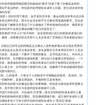
长时间伴随着阿根廷教宗的媒体的“蜜月”结束了呢？好像是这样的，
看似乎是这样的：特别是对处理侵犯未成年人问题、部分进步派对他
感到失望。
继续把一切对归罪于教宗，似乎直到五年前，教会内既没有争论也没有
没有过神学异议、西方社会完全恪守天主教伦理道德的教导。无论是
况或者了解教宗究竟说了什么便抛出了带有侵蚀性的批评、嘲弄和充
某些封闭于自我又嘈杂的圈子里已经是常态了。
格里奥的“代言人们”也不例外，旨在按照他们自己的框架或者他们的
。最终，却将教宗的文告和个人见证变成了空洞的口号或者验证他们
，当那位已经年迈的阿根廷总主教出人意料地穿着白衣出现在梵蒂冈
从现实起步认真关注便会发现，首先是教宗方济各用语言和个人见证
的圣容。也就是一个敞开了臂膀的教会，去寻找远方的人、对任何人
柔和关怀、在判断前先接纳和爱，因为自己先被爱过和宽恕过。一个
伤害、接受福音的考验，丝毫没有将自己封闭于标榜纯正的堡垒中；
的人类之外，去寻找那个探索中的人类。就像两千年前追随纳匝肋的
试图与祂对立。
需要的。心的改革，只有从个人的皈依中才能崛起的改革。其余的，结
一切顺利时，是毫无用途的、不顺利时又是有害的。
简和简化的努力好像远比预计的要艰难。特别是当推动改革时需要太
构，其中绝大部分与圣座的使命是格格不入的。
作进行分析总结，卡拉迪马-巴罗斯（发生在智利的性侵未成年人案，
带来的影响绝对是沉重的，而且继续阴魂不散。成立保护未成年人委
继续本笃十六世大胆开启的对侵犯未成年人“零容忍”政策。