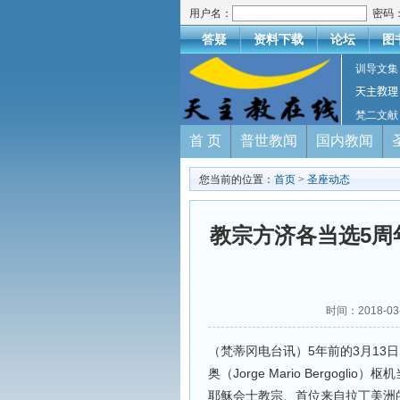
用户名：
密码
答疑
资料下载
论坛
图
训导文集
天主教理
梵二文献
首 页
普世教闻
国内教闻
您当前的位置：
首页
>
圣座动态
教宗方济各当选5周
时间：2018-
（梵蒂冈电台讯）5年前的3月13
奥（Jorge Mario Bergog
耶稣会士教宗、首位来自拉丁美洲