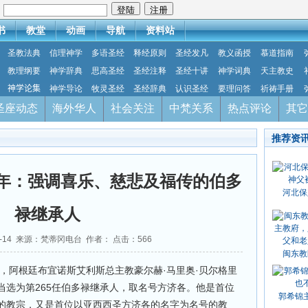
：
书
教堂
动画
导航
资料站
圣教法典
信理神学
多语圣经
释经原则
圣经发凡
教义函授
慕道指南
教理纲要
神学辞典
思高圣经
圣经注释
圣经十讲
神学词典
天主教史
神学论集
神学导论
牧灵圣经
圣经辞典
认识圣经
要理问答
祈祷手册
圣座动态
海外华人
社会关注
中梵关系
热点评论
其它
推荐资
年：强调喜乐、慈悲及福传的伯多
河北保
禄继承人
03-14 来源：梵蒂冈电台 作者： 点击：
566
闽东教
日，阿根廷布宜诺斯艾利斯总主教豪尔赫·马里奥·贝尔格里
lio）枢机当选为第265任伯多禄继承人，取名号方济各。他是首位
郭希锦
的教宗，又是首位以亚西西圣方济各的名字为名号的教