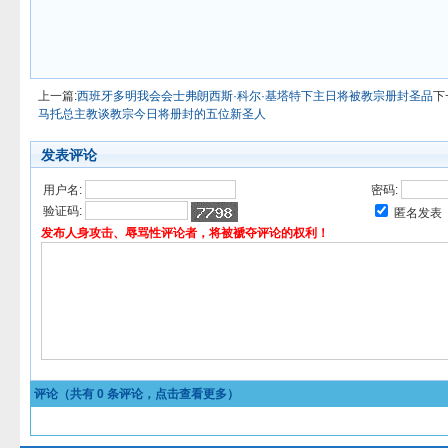
上一篇:
西班牙多明我会会士弗朗西斯·科尔·基塔特下主日将被教宗册封圣品
下
马托总主教谈教宗今日将册封的五位新圣人
发表评论
用户名:
密码:
验证码:
匿名发表
发布人身攻击、辱骂性评论者，将被褫夺评论的权利！
评论（共有
0
条评论，点击查看更多）