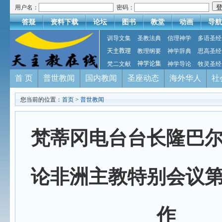
用户名：
密码：
答疑
资料下载
论坛
图书
教堂
动画
导航
训导文集
圣教法典
信理神学
多语圣经
天主教理
教理纲要
神学辞典
思高圣经
梵二文献
神学论集
神学导论
牧灵圣经
首 页
普世教闻
国内教闻
圣座动态
海外华人
社
您当前的位置：
首页
>
普世教闻
梵蒂冈电台台长隆巴
论非洲主教特别会议
作