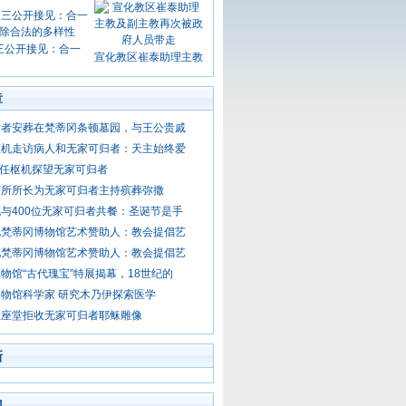
三公开接见：合一
宣化教区崔泰助理主教
章
归者安葬在梵蒂冈条顿墓园，与王公贵戚
枢机走访病人和无家可归者：天主始终爱
 候任枢机探望无家可归者
济所所长为无家可归者主持殡葬弥撒
与400位无家可归者共餐：圣诞节是手
见梵蒂冈博物馆艺术赞助人：教会提倡艺
见梵蒂冈博物馆艺术赞助人：教会提倡艺
物馆“古代瑰宝”特展揭幕，18世纪的
物馆科学家 研究木乃伊探索医学
教座堂拒收无家可归者耶稣雕像
新
门