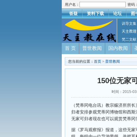
用户名：
密码
答疑
资料下载
论坛
图
训导文集
天主教理
梵二文献
首 页
普世教闻
国内教闻
您当前的位置：
首页
>
普世教闻
150位无
时间：2015-
（梵蒂冈电台讯）教宗赈济所所长克拉耶
归者安排参观梵蒂冈博物馆和西斯
无家可归者现在也可以观赏梵蒂冈
据《罗马观察报》报道，这些无家可
组，每组由一位导游带领，并把耳