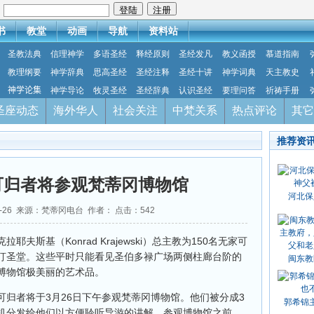
：
书
教堂
动画
导航
资料站
圣教法典
信理神学
多语圣经
释经原则
圣经发凡
教义函授
慕道指南
教理纲要
神学辞典
思高圣经
圣经注释
圣经十讲
神学词典
天主教史
神学论集
神学导论
牧灵圣经
圣经辞典
认识圣经
要理问答
祈祷手册
圣座动态
海外华人
社会关注
中梵关系
热点评论
其它
推荐资
家可归者将参观梵蒂冈博物馆
河北保
03-26 来源：梵蒂冈电台 作者： 点击：
542
夫斯基（Konrad Krajewski）总主教为150名无家可
汀圣堂。这些平时只能看见圣伯多禄广场两侧柱廊台阶的
闽东教
博物馆极美丽的艺术品。
归者将于3月26日下午参观梵蒂冈博物馆。他们被分成3
郭希锦
机分发给他们以方便聆听导游的讲解。参观博物馆之前，