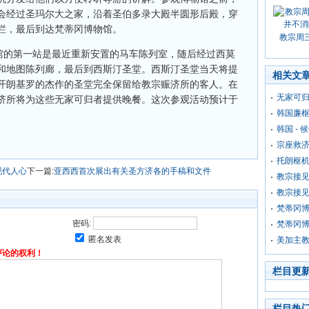
会经过圣玛尔大之家，沿着圣伯多录大殿半圆形后殿，穿
栏，最后到达梵蒂冈博物馆。
教宗周
物馆的第一站是最近重新安置的马车陈列室，随后经过西莫
和地图陈列廊，最后到西斯汀圣堂。西斯汀圣堂当天将提
相关文
开朗基罗的杰作的圣堂完全保留给教宗赈济所的客人。在
无家可
济所将为这些无家可归者提供晚餐。这次参观活动预计于
韩国廉
韩国 -
宗座救
托朗枢机
现代人心
下一篇:
亚西西首次展出有关圣方济各的手稿和文件
教宗接
教宗接
梵蒂冈博
密码:
梵蒂冈博
匿名发表
美加主
评论的权利！
栏目更
栏目热