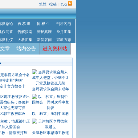
繁體
|
投稿
|
RSS
弥撒总论
再 慕 道
同 根 生
剖析闪电
礼仪问答
告解指南
辩护真理
圣月汇集
弥撒礼仪
大赦汇集
新答客问
宗教方志
文章
站内公告
进入资料站
讯
定非官方教会十
当局要求教会禁未成年
区郭主教被驱逐
以「独立」压制中国教
主教：情愿被打压
天津教区李思德主教逝