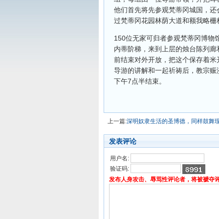
他们首先将先参观梵蒂冈城国，还
过梵蒂冈花园林荫大道和额我略栅
150位无家可归者参观梵蒂冈博
内蒂阶梯，来到上层的烛台陈列廊
前结束对外开放，把这个保存着米
导游的讲解和一起祈祷后，教宗赈
下午7点半结束。
上一篇:
深明奴隶生活的圣博德，同样鼓舞
发表评论
用户名:
验证码:
发布人身攻击、辱骂性评论者，将被褫夺