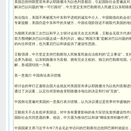
美国总统特朗普宣布承认耶路撒冷为以色列首都后，引起国际社会普遍反对。
解决巴以问题的“唯一可行路径”，中方坚定支持巴勒斯坦人民建立以东耶路
舆论指出，美国不再被视为中东和平进程的诚实中介人，中国能借此机会在
专家提醒，美国仍是中东和平的关键方，中国在现阶段还不能取代美国的地
为期两天的第三次巴以和平人士研讨会前天在北京闭幕，王毅会见双方代表
双方围绕解决巴以问题达成一系列共识，确认“两国方案”是解决巴以问题的
的向往和坚持，也为重启巴以和谈提供了建设性思路。
王毅强调，中方坚定支持巴勒斯坦人民恢复民族合法权利的“正义事业”，支持“
边界为基础、以东耶路撒冷为首都、拥有完全主权的、独立的巴勒斯坦国。
解，形成团结统一力量。
美一意孤行 中国舆论表示愤慨
研讨会的举行正逢联合国大会就反对美国宣布承认耶路撒冷为以色列首都进
通过了决议案，认定任何宣称改变耶路撒冷地位的决定和行动“无效”。
中国舆论普遍对美国的一意孤行表示愤慨，认为决议通过是世界对华盛顿的
王毅前天不点名批评美国说，对中东有重要影响的各方应切实发挥建设性作
国际社会共同意愿的事。他说，中方愿为推动巴以和谈“继续发挥积极作用”
中国国家主席习近平今年7月会见赴华访问的巴勒斯坦总统阿巴斯时就提出