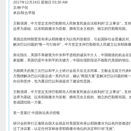
2017年12月24日 星期日 03:30 AM
文/林子恒
来自/联合早报
王毅强调，中方坚定支持巴勒斯坦人民恢复民族合法权利的“正义事业”，支持“
边界为基础、以东耶路撒冷为首都、拥有完全主权的、独立的巴勒斯坦国。
美国总统特朗普宣布承认耶路撒冷为以色列首都后，引起国际社会普遍反对。
解决巴以问题的“唯一可行路径”，中方坚定支持巴勒斯坦人民建立以东耶路
舆论指出，美国不再被视为中东和平进程的诚实中介人，中国能借此机会在
家提醒，美国仍是中东和平的关键方，中国在现阶段还不能取代美国的地位
为期两天的第三次巴以和平人士研讨会前天在北京闭幕，王毅会见双方代表
方围绕解决巴以问题达成一系列共识，确认“两国方案”是解决巴以问题的唯
向往和坚持，也为重启巴以和谈提供了建设性思路。
王毅强调，中方坚定支持巴勒斯坦人民恢复民族合法权利的“正义事业”，支持“
边界为基础、以东耶路撒冷为首都、拥有完全主权的、独立的巴勒斯坦国。
形成团结统一力量。
美一意孤行 中国舆论表示愤慨
研讨会的举行正逢联合国大会就反对美国宣布承认耶路撒冷为以色列首都进行
过了决议案，认定任何宣称改变耶路撒冷地位的决定和行动“无效”。