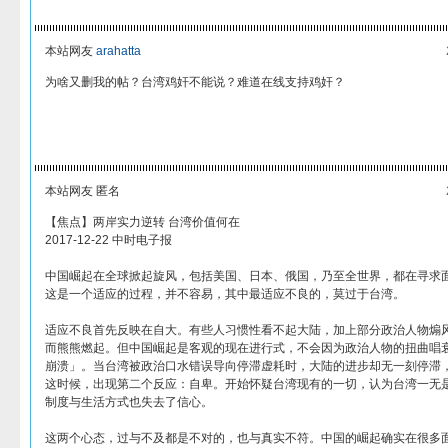
本站网友
arahatta
为啥又删我的帖？台湾鸡奸不能说？难道在线支持鸡奸？
本站网友 匿名
【焦点】两岸实力逆转 台湾价值何在
2017-12-22 中时电子报
中国崛起在全球掀起旋风，包括美国、日本、俄国，乃至全世界，都在寻求
这是一个适应的过程，并不容易，其中最适应不良的，莫过于台湾。
适应不良首先反映在自大。有些人习惯性看不起大陆，加上部分政治人物煽
而熊熊燃起。但中国崛起是客观的现在进行式，不会因为政治人物的扭曲唱
崩溃」。当台湾被政治口水错误导向停滞虚耗时，大陆的进步却无一刻停滞
这时候，出现第二个反应：自卑。开始怀疑台湾现有的一切，认为台湾一无
制度与生活方式也失去了信心。
这两个心态，过与不及都是不对的，也与真实不符。中国的崛起确实在很多