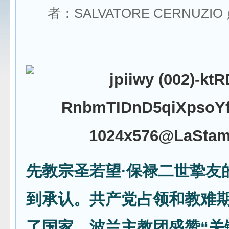
者：SALVATORE CERNUZI
先教宗圣若望·保禄二世挚友
到承认。共产党占领和教难
了国家。波兰主教团盛赞“关