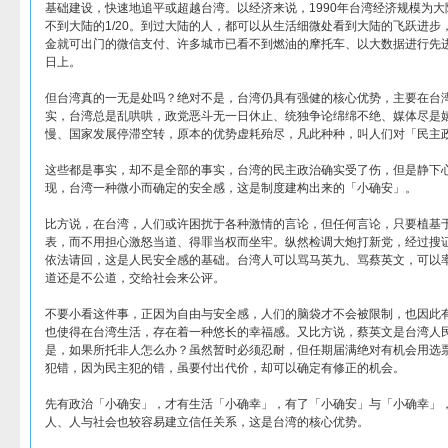
基础建设，快速地追平或超越台湾。以经济来说，1990年台湾经济规模为大陆
不到大陆的1/20。到过大陆的人，都可以从生活细微处看到大陆的飞跃进步
金就可出门的微信支付、许多城市已看不到燃油的摩托车、以大数据进行先
日上。
但台湾真的一无是处吗？绝对不是，台湾仍具有强健的核心优势，主要在台
实，台湾总是乱哄哄，政党恶斗无一日休止、统独争论绵绵不绝、媒体尽是
慢、国家发展停滞空转，原本的优势虚耗殆尽，凡此种种，叫人们对「民主
这些都是事实，却不是全部的事实，台湾的民主政治确实受了伤，但是静下
现，台湾一种微小而确定的安全感，这是制度建构出来的「小确安」。
比方说，在台湾，人们或许困扰于各种激情的言论，但任何言论，只要植基
表，而不用担心激怒当道、得罪当权而坐牢。纵然检调大炮打新党，经过搜
依法请回，这是人民安全感的基础。台湾人可以骂马英九、骂蔡英文，可以
道还是不公道，交给社会来公评。
不要小看这件事，正因为自由与安全感，人们的脑袋才不会被限制，也因此
也使得在台湾生活，存在着一种悠长的幸福感。又比方说，蔡英文是台湾人
是，如果所托非人怎么办？虽然暂时必须忍耐，但任期届满绝对有机会用选
犯错，因为民主犯的错，虽要付出代价，却可以确定有修正的机会。
先有政治「小确安」，才有生活「小确幸」，有了「小确安」与「小确幸」
人、人与社会也较容易建立信任关系，这是台湾的核心优势。