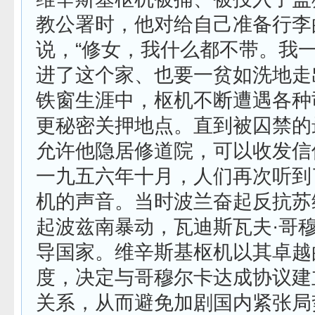
教公署时，他对给自己准备行李
说，“修女，我什么都不带。我
进了这个家、也要一贫如洗地走
铁窗生涯中，枢机不断遭遇各种
更秘密关押地点。直到被囚禁的
允许他隐居修道院，可以收发信
一九五六年十月，人们再次听到
机的声音。当时波兰奋起反抗苏
起波兹南暴动，瓦迪斯瓦夫·哥
导国家。维辛斯基枢机以其卓越
度，决定与哥穆尔卡达成协议建
关系，从而避免加剧国内紧张局