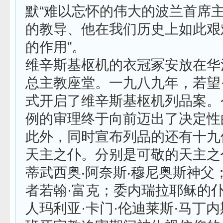
默“难以忘怀的伟大的波兰首席主
的教导、他在我们历史上如此艰
的作用”。
维辛斯基枢机的衣冠冢安放在华
总主教座堂。一九八九年，若望
式开启了维辛斯基枢机列品案。
例的审理终于向前迈出了决定性
此外，同时宣布列品的还有十九
天主之仆。分别是可敬的天主之
蒂武西奥‧阿奈斯‧穆尼奥斯神父
者若翰·富克；委内瑞拉耶稣的
人玛利亚·卡门·伦迪莱斯·马丁