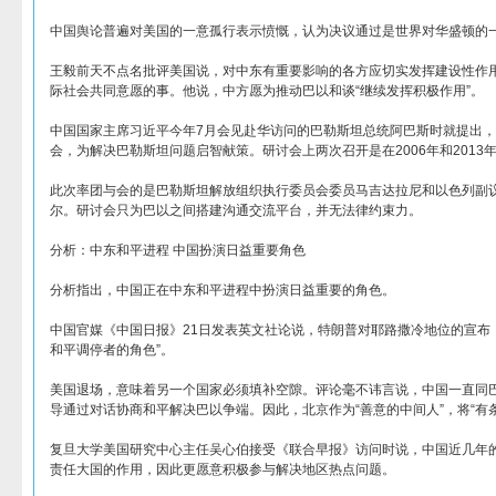
中国舆论普遍对美国的一意孤行表示愤慨，认为决议通过是世界对华盛顿的
王毅前天不点名批评美国说，对中东有重要影响的各方应切实发挥建设性作
际社会共同意愿的事。他说，中方愿为推动巴以和谈“继续发挥积极作用”。
中国国家主席习近平今年7月会见赴华访问的巴勒斯坦总统阿巴斯时就提出
会，为解决巴勒斯坦问题启智献策。研讨会上两次召开是在2006年和2013
此次率团与会的是巴勒斯坦解放组织执行委员会委员马吉达拉尼和以色列副
尔。研讨会只为巴以之间搭建沟通交流平台，并无法律约束力。
分析：中东和平进程 中国扮演日益重要角色
分析指出，中国正在中东和平进程中扮演日益重要的角色。
中国官媒《中国日报》21日发表英文社论说，特朗普对耶路撒冷地位的宣布
和平调停者的角色”。
美国退场，意味着另一个国家必须填补空隙。评论毫不讳言说，中国一直同
导通过对话协商和平解决巴以争端。因此，北京作为“善意的中间人”，将“有
复旦大学美国研究中心主任吴心伯接受《联合早报》访问时说，中国近几年
责任大国的作用，因此更愿意积极参与解决地区热点问题。