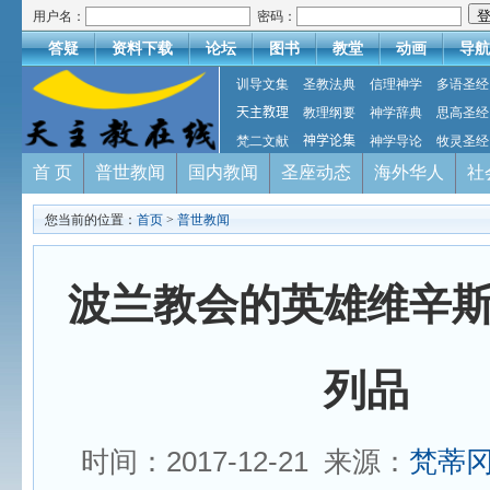
用户名：
密码：
答疑
资料下载
论坛
图书
教堂
动画
导航
训导文集
圣教法典
信理神学
多语圣经
天主教理
教理纲要
神学辞典
思高圣经
梵二文献
神学论集
神学导论
牧灵圣经
首 页
普世教闻
国内教闻
圣座动态
海外华人
社
您当前的位置：
首页
>
普世教闻
波兰教会的英雄维辛
列品
时间：2017-12-21 来源：
梵蒂