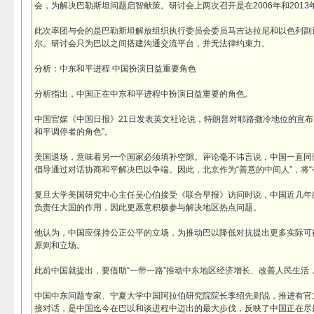
会，为解决巴勒斯坦问题启智献策。研讨会上两次召开是在2006年和2013
此次率团与会的是巴勒斯坦解放组织执行委员会委员马吉达拉尼和以色列副
尔。研讨会只为巴以之间搭建沟通交流平台，并无法律约束力。
分析：中东和平进程 中国扮演日益重要角色
分析指出，中国正在中东和平进程中扮演日益重要的角色。
中国官媒《中国日报》21日发表英文社论说，特朗普对耶路撒冷地位的宣布
和平调停者的角色”。
美国退场，意味着另一个国家必须填补空隙。评论毫不讳言说，中国一直同
倡导通过对话协商和平解决巴以争端。因此，北京作为“善意的中间人”，将“
复旦大学美国研究中心主任吴心伯接受《联合早报》访问时说，中国近几年
负责任大国的作用，因此更愿意积极参与解决地区热点问题。
他认为，中国应保持公正公平的立场，为推动巴以降低对抗提出更多实际可
原则和立场。
此前中国就提出，要借助“一带一路”推动中东地区经济增长、改善人民生活
中国中东问题专家、宁夏大学中国阿拉伯研究院院长李绍先则说，推进有官
接对话，是中国迄今在巴以和谈进程中迈出的最大步伐，反映了中国正在尽