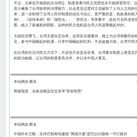
不过，大家也不能因此乐当阿Q，制度资產与民主优势也非不能挥霍而尽。
恶斗瘫痪了台湾政府的治理能力，社会意见过度对立也破坏了人与人之间的
来，进一步削弱了台湾人民对制度的信任与信心。更严重的是，执政者的权
例》、《促转条例》和「保防法」、「资安法」等草案中，处处可见民进党
图，植入了新威权的阴影。这样的民主危机是台湾人民该警惕反对的。
大陆经济腾飞，台湾无需自艾自卑，反而应乐观看待，视之为台湾再翻升的
见，参与中国崛起的机遇，分享中国崛起的红利，不必超越大陆，台湾可和
在台湾的生活与民主方式下，不必也不应妄自菲薄。台湾要在制度上更坚定
的政治效能，让台湾的制度更具光华，并让全中国人看见。
本站网友 匿名
两篇报道，合纵连横远交近攻等“世俗智慧”
本站网友 匿名
中国外长王毅：支持巴勒斯坦建国 “两国方案”是巴以问题唯一可行路径