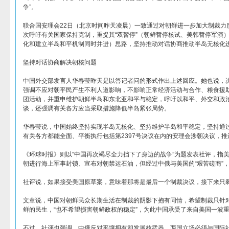
争”。
联合国安理会22日（北京时间昨天凌晨）一致通过对朝鲜进一步加大制裁力度
次呼吁有关国家保持克制，重提其“双暂停”（朝鲜暂停核试、美韩暂停军演）
化和建立半岛和平机制同时并进）思路，坚持推动对话协商推动半岛无核化
坚持对话协商解决朝核问题
中国外交部发言人华春莹昨天是以答记者问的形式作出上述回应。她也说，
强调不应对朝平民产生不利人道影响，不影响正常经济活动与合作、粮食援
团活动，并重申维护朝鲜半岛和东北亚和平与稳定，呼吁以和平、外交和政
谈，还强调有关各方应当采取措施降低半岛紧张局势。
华春莹说，中国始终坚持实现半岛无核化、坚持维护半岛和平稳定，坚持通
有关各方都能全面、平衡执行包括第2397号决议在内的安理会涉朝决议，
《环球时报》则以“中国再次竭尽全力挡下了身边的战争”为题发表社评，指
朝进行海上军事封锁、宣布对朝禁运石油，但经过中俄与美国的“艰苦磋商”，
社评说，如果接受美国原草案，意味着那将是最后一个制裁决议，接下来只
文章说，中国对朝鲜民众长期生活在制裁的阴影下抱有同情，希望制裁只针
鲜的民生，“也不希望损害朝鲜政权的稳定”，为此中国承受了来自美国一波
不过，社评也强调，中俄反对平壤拥有和发展核武器，两国立场必须与国际