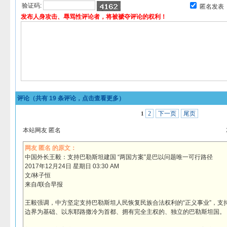
验证码:
匿名发表
发布人身攻击、辱骂性评论者，将被褫夺评论的权利！
评论（共有
19
条评论，点击查看更多）
2
下一页
尾页
1
本站网友 匿名
网友 匿名 的原文：
中国外长王毅：支持巴勒斯坦建国 “两国方案”是巴以问题唯一可行路径
2017年12月24日 星期日 03:30 AM
文/林子恒
来自/联合早报
王毅强调，中方坚定支持巴勒斯坦人民恢复民族合法权利的“正义事业”，支持“
边界为基础、以东耶路撒冷为首都、拥有完全主权的、独立的巴勒斯坦国。