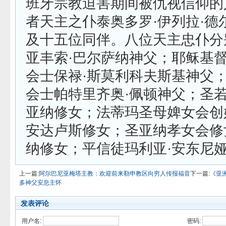
班牙宗教迫害期间被仇视信仰的
者天主之仆泰奥多罗·伊列拉·德
及十五位同伴。八位天主忠仆分
亚丰索·巴尔萨纳神父；耶稣基
会士保禄·斯莫利科夫斯基神父
会士帕特里齐奥·佩顿神父；圣若
亚纳修女；法蒂玛圣母婢女会创
安达卢斯修女；圣亚纳孝女会修
纳修女；平信徒玛利亚·安东尼娅
上一篇:
阿尔巴尼亚梅塔主教：欢迎前来勒申教区向穷人传报福音
下一篇:
《亚
多神父安息主怀
发表评论
用户名:
密码: