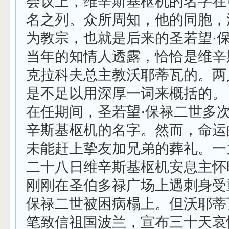
会议上，维辛斯基枢机的名字在
名之列。众所周知，他的同胞，
为教宗，也就是后来的圣若望·
当年的知情人透露，恰恰是维辛
克拉科夫总主教沃耶蒂瓦的。两
是不足以用深厚一词来概括的。
在任期间，圣若望·保禄二世多
辛斯基枢机的名字。然而，命运
未能赶上挚友加兄弟的葬礼。一
二十八日维辛斯基枢机安息主怀
刚刚在圣伯多禄广场上遇刺身受
保禄二世被困病榻上。但沃耶蒂
笔致信祖国波兰，宣布三十天哀