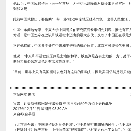
他认为，中国应保持公正公平的立场，为推动巴以降低对抗提出更多实际可
则和立场。
此前中国就提出，要借助“一带一路”推动中东地区经济增长、改善人民生活
中国中东问题专家、宁夏大学中国阿拉伯研究院院长李绍先则说，推进有官
对话，是中国迄今在巴以和谈进程中迈出的最大步伐，反映了中国正在尽最
不过他提醒，中国并不处在中东和平进程的核心位置，北京不可能替代美国
他说：“中东和平进程的原则是土地换和平。以色列是占有土地的一方，处于
调解力量必须对以色列有实质性影响。”
“目前，世界上只有美国能对以色列有这样的影响力，因此美国仍然是最关键
本站网友 匿名
官媒：让美就朝核问题作出妥协 中国再次竭尽全力挡下身边战争
2017年12月24日 星期日 03:30 AM
来自/联合早报
（北京综合讯）中国坚持反对朝鲜拥核，但不希望打击朝鲜的民生，也不愿
《环球时报》昨天声称，中俄与美国“艰苦磋商”，让“美方作出了妥协”，“中