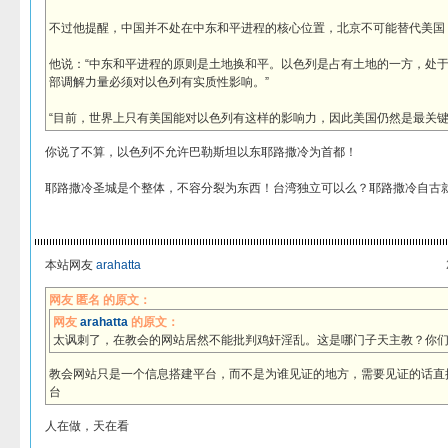
不过他提醒，中国并不处在中东和平进程的核心位置，北京不可能替代美国
他说：“中东和平进程的原则是土地换和平。以色列是占有土地的一方，处
部调解力量必须对以色列有实质性影响。”
“目前，世界上只有美国能对以色列有这样的影响力，因此美国仍然是最关键
你说了不算，以色列不允许巴勒斯坦以东耶路撒冷为首都！
耶路撒冷圣城是个整体，不容分裂为东西！台湾独立可以么？耶路撒冷自古
本站网友
arahatta
网友 匿名 的原文：
网友
arahatta
的原文：
太讽刺了，在教会的网站居然不能批判鸡奸淫乱。这是哪门子天主教？你
教会网站只是一个信息搭建平台，而不是为谁见证的地方，需要见证的话直
台
人在做，天在看