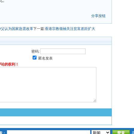
此。
分享按钮
神父认为国家急需改革
下一篇:
香港宗教领袖关注贫富差距扩大
密码:
匿名发表
评论的权利！
索：