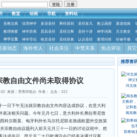
：
书
教堂
动画
导航
资料站
圣教法典
信理神学
多语圣经
释经原则
圣经发凡
教义函授
慕道指南
教理纲要
神学辞典
思高圣经
圣经注释
圣经十讲
神学词典
天主教史
神学论集
神学导论
牧灵圣经
圣经辞典
认识圣经
要理问答
祈祷手册
圣座动态
海外华人
社会关注
中梵关系
热点评论
其它
推荐资
宗教自由文件尚未取得协议
河北保
02-02 来源：梵蒂冈电台 作者： 点击：
322
十一日下午无法就宗教自由文件内容达成协议，在意大利
并表决相关问题。今年元月七日，意大利外长弗拉蒂尼曾
闽东教
长西科尔斯基、匈牙利外长马尔托尼联名致函欧盟外交政策
有关宗教自由议题列入前天元月三十一日的讨论议程中。然
郭希锦
案达成共识。而元月二十日欧洲议会已经表决通过议案，