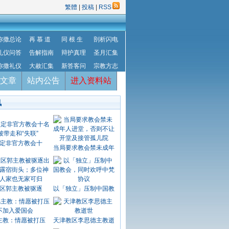
繁體
|
投稿
|
RSS
弥撒总论
再 慕 道
同 根 生
剖析闪电
礼仪问答
告解指南
辩护真理
圣月汇集
弥撒礼仪
大赦汇集
新答客问
宗教方志
文章
站内公告
进入资料站
讯
定非官方教会十
当局要求教会禁未成年
区郭主教被驱逐
以「独立」压制中国教
主教：情愿被打压
天津教区李思德主教逝