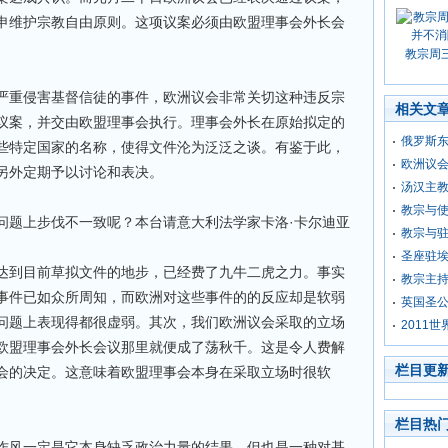
申维护宗教自由原则。这项议案必须由欧盟理事会外长会
教宗周
严重侵害基督信徒的事件，欧洲议会非常关切这种违反宗
相关文
议案，并交由欧盟理事会执行。理事会外长在原始拟定的
俄罗斯
些特定国家的名称，使得文件沦为泛泛之谈。有鉴于此，
欧洲议
另外定期予以讨论和表决。
汤汉主教
教宗与使
问题上步伐不一致呢？本台请意大利法学家卡洛·卡尔迪亚
教宗与
圣座驻
达到目前草拟文件的地步，已经费了九牛二虎之力。事实
教宗主持
事件已如众所周知，而欧洲对这些事件的的反应却是软弱
英国圣
问题上表现得都很虚弱。其次，我们欧洲议会采取的立场
2011
欧盟理事会外长会议那里就便成了荡秋千。这是令人费解
栏目更
会的决定。这意味着欧盟理事会本身在采取立场时很软
栏目热
作风一定是它本身缺乏政治力量的结果，但也是一种对基