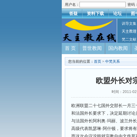
用户名：
密码
答疑
资料下载
论坛
图
训导文集
天主教理
梵二文献
首 页
普世教闻
国内教闻
您当前的位置：
首页
>
中梵关系
欧盟外长对
时间：2011-
欧洲联盟二十七国外交部长一月三
和法国外长要求下，决定延期讨论
与法国外长阿利奥·玛丽、波兰外
高级代表凯瑟琳·阿什顿，要求将
而这次会议没能就宗教自由文件草