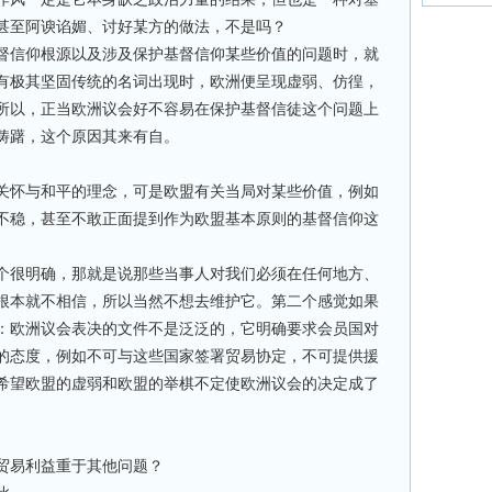
甚至阿谀谄媚、讨好某方的做法，不是吗？
督信仰根源以及涉及保护基督信仰某些价值的问题时，就
有极其坚固传统的名词出现时，欧洲便呈现虚弱、仿徨，
所以，正当欧洲议会好不容易在保护基督信徒这个问题上
踌躇，这个原因其来有自。
关怀与和平的理念，可是欧盟有关当局对某些价值，例如
不稳，甚至不敢正面提到作为欧盟基本原则的基督信仰这
个很明确，那就是说那些当事人对我们必须在任何地方、
根本就不相信，所以当然不想去维护它。第二个感觉如果
：欧洲议会表决的文件不是泛泛的，它明确要求会员国对
的态度，例如不可与这些国家签署贸易协定，不可提供援
希望欧盟的虚弱和欧盟的举棋不定使欧洲议会的决定成了
贸易利益重于其他问题？