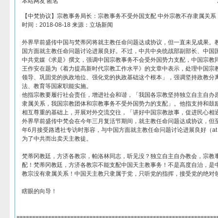
本站网友 匿名
【中梵协议】宗教事务局长：宗教事务不受外国支配 中外宗教不存隶属关系
时间：2018-08-18 来源：立场新闻
外界早前盛传中国与梵蒂冈将就主教任命问题达成协议，但一直未见成果。
国方面就主教任命问题讨论进展良好。不过，中共中央统战部副部长、中国
中共党媒《求是》撰文，强调中国宗教事务不会受外国势力支配，中国宗教
王作安在题为《着力提高新时代宗教工作水平》的文章中表示，处理中国宗
领导、巩固党的执政地位、强化党的执政基础这个根本」，强调坚持政教分
法、教育等国家职能实施。
他指宗教要履行社会责任，增进社会和谐，「我国各宗教坚持独立自主自办
隶属关系，我国宗教团体和宗教事务不受外国势力的支配」。他指支持和鼓
相互尊重的基础上，开展对外交流交往，「讲好中国宗教故事，促进民心相
外界早前盛传中梵会在今年三月复活节期间，就主教任命问题达成协议，但
年6月接受路透社专访时形容，与中国方面就主教任命问题讨论进展良好（at a g
为了中共而出卖天主教徒。
梵蒂冈教廷，方济各教宗，帕洛林同志，听见没？独立自主自办教会，宗教
配！梵蒂冈教廷，方济各教宗不能支配中国天主教事务！不是高度自治，是
教宗没有隶属关系！中国天主教只隶属于党，只听党的指挥，接受党的绝对
瞎眼的向导！