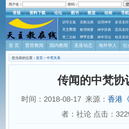
用户名：
密码：
答疑
资料下载
论坛
图书
教堂
动画
导航
训导文集
圣教法典
信理神学
多语圣经
天主教理
教理纲要
神学辞典
思高圣经
梵二文献
神学论集
神学导论
牧灵圣经
首 页
普世教闻
国内教闻
圣座动态
海外华人
社
您当前的位置：
首页
>
中梵关系
传闻的中梵协
时间：2018-08-17 来源：
香港
者：社论 点击：
322