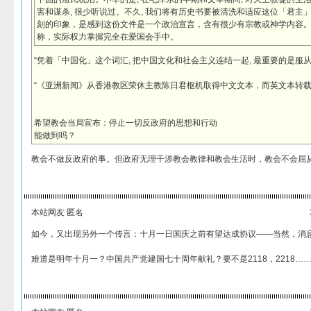
害和谋杀, 很少听说过。不久, 我们将有历史书要被清洗和适应这位「君主
刻的印象，是感到这份文件是一个政治宣言，含有很少有宗教或神学内容
称，实际权力掌握完全在爱国会手中。
“凭着「中国化」这个词汇, 把中国文化和社会主义连结一起, 最重要的是服
“《亚洲新闻》从香港教区荣休主教陈日君枢机取得中文文本，而英文本转载
希望教会当局宣布：停止一切反政府的思想和行动
能做到吗？
教会不做反政府的事。但政府无理干涉教会教律和教会生活时，教会不会屈
本站网友 匿名
如今，又出现另外一个传言：十月一日国庆之前有望达成协议——当然，消
难道是明年十月一？中国共产党建国七十周年献礼？要不是2118，2218……3