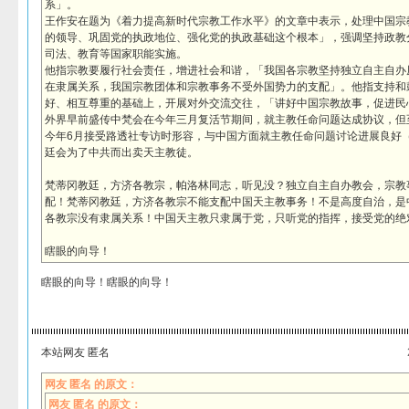
系」。
王作安在题为《着力提高新时代宗教工作水平》的文章中表示，处理中国宗
的领导、巩固党的执政地位、强化党的执政基础这个根本」，强调坚持政教
司法、教育等国家职能实施。
他指宗教要履行社会责任，增进社会和谐，「我国各宗教坚持独立自主自办
在隶属关系，我国宗教团体和宗教事务不受外国势力的支配」。他指支持和
好、相互尊重的基础上，开展对外交流交往，「讲好中国宗教故事，促进民
外界早前盛传中梵会在今年三月复活节期间，就主教任命问题达成协议，但
今年6月接受路透社专访时形容，与中国方面就主教任命问题讨论进展良好（at a 
廷会为了中共而出卖天主教徒。
梵蒂冈教廷，方济各教宗，帕洛林同志，听见没？独立自主自办教会，宗教
配！梵蒂冈教廷，方济各教宗不能支配中国天主教事务！不是高度自治，是
各教宗没有隶属关系！中国天主教只隶属于党，只听党的指挥，接受党的绝
瞎眼的向导！
瞎眼的向导！瞎眼的向导！
本站网友 匿名
网友 匿名 的原文：
网友 匿名 的原文：