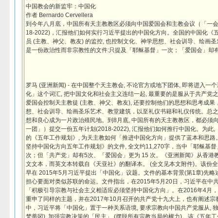
中国教会的新监牢：中国化
作者 Bernardo Cervellera
到今年八月底，中国所有天主教教区必须向中国爱国会和主教会议（「一会一
18-2022)，汇报他们如何实行习近平提出的中国化方向。全国的中国化
员 (主教、神父、教友) 的监控, 也控制文化、神学思想、社会训导、绘画
是一份政治性而非宗教性的文件:只提及「耶稣基督」一次；「爱国会」却有
罗马 (亚洲新闻) - 在中国整个天主教会, 不论官方或地下团体, 即将进入
化」这个词汇, 把中国文化和社会主义连结一起, 最重要的是服从于共产党
爱国会控制天主教徒 (主教、神父、教友), 还要控制他们的思想和思考成
想、社会训导、绘画圣乐艺术、教堂建筑，以至礼仪书籍和礼仪传统。总之,
想和良心成为一片政治殖民地。到8月底, 中国所有的天主教教区，都必须
一团」）提交一份五年计划(2018-2022), 汇报他们如何推行中国化。为
的《五年工作规划》, 为天主教如何「推进中国化方向」提供了蓝本和思路
坚持中国化方向五年工作规划》的文件, 全文约11,270字，当中「耶稣基
次；但「共产党」却有5次、「爱国会」更为 15 次。《亚洲新闻》从香
文文本，而英文本转载自《天亚社》的翻译本。 (全文见本文附件)。该份
早在 2015年5月习近平提出「中国化」议题。文件的基本背景(第1章)先
担心要面对类似苏联的命运。文件指出，在2015年5月20日，习近平在中
「积极引导宗教与社会主义相适应必须坚持中国化方向」。在2016年4月
重申了同样的主题，并在2017年10月召开的共产党十九大上，也有阐述
中，习近平将「中国化」置于一种关系语境, 要求宗教向中国共产党服从, 独
梵蒂冈), 加强宗教决策的「民主」 (摆脱所有宗教当局的權力)。该《五年工