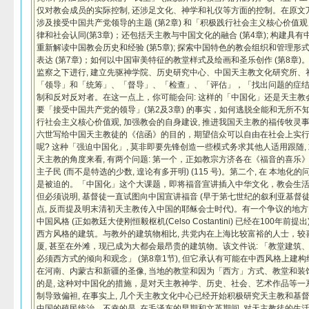
仅对教会成员的实际控制, 还涉足文化、神学和礼仪等方面的控制。在原文万多
涉及接受中国共产党领导的主题 (第2章) 和「积极践行社会主义核心价值
律和社会认同(第3章)；还包括天主教与中国文化的融合 (第4章); 构建具
重新解读中国教会历史和经验 (第5章); 探索中国特色的教会组织和管理形式
表达 (第7章)；如何以中国审美特征的教堂样式及绘画和圣乐创作 (第8章
监察之下进行, 建立先驱神学院、历史研究中心、中国天主教文化研究所、礼
「领导」和「统筹」、「督导」、「检查」、「评估」，「找出问题的症
制和反对反对者。在这一点上，你可能会问: 这样的「中国化」还是天主教
要「接受中国共产党的领导」(第2及3章) 的事实，如何逃脱全能和无所不
行社会主义核心价值观, 加强教会的自身建设, 推进我国天主教的福传牧灵事业
六世写给中国天主教徒的《信函》的目的，期望信众可以自由在社会上实行「正
呢? 这种「强迫中国化」, 莫非即要先锋创造一些模式务求其他人适用跟随
天主教的角度来看, 有两个问题: 第一个，正如教宗方济各在《福音的喜乐
主子民 (而不是特选的少数, 遑论有多开明) (115 号)。第二个, 在 本地化的
是被迫的。「中国化」这个大课题，即将福音宣讲插入中华文化，教会生
但必须说明, 基督徒一直试图向中国宣讲福音 (早于第七世纪的叙利亚基督徒
点, 反而提及明末清初天主教传入中国的耶稣会士时代)。有一个争议的地方
中国风格 (正如教廷大使刚恒毅枢机(Celso Costantini) 已经在100
西方风格的建筑。与教外的建筑物相比, 共党内在上海比较富裕的人士，较
厦, 甚至在外滩，现已成为大都会最昂贵的建筑物。该文件说: 「教堂建筑、
必须西方式的倾向和观念」 (第8章1节), 但它承认有可能在中西风格上建构
在河南、内蒙古和新疆的圣像, 当地的教堂和因为「西方」方式、教堂和装
的是, 这种对中国化的措施，是对天主教神学、历史、社会、艺术作品等一系
制导致偏袒, 在事实上, 几个天主教文化中心已经开始积极研究天主教和基
中国的殖民统治。不幸的是, 在毛泽东的早期和文革期间, 对天主教徒的生活