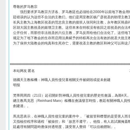
尊敬的罗马教宗
强烈要求罗马教宗方济各、罗马教廷也必须给在2000年以前地下教会用
廷错误的认为这些不合法的主教们。他们是周至教区杨广彦祝圣的助理主教王辉耀
长风主教为上海教区祝圣的范忠良主教的接班人张同利主教，永年教区韩鼎
区胡大国主教祝圣的姬增卫主教。这些本来在特权没有收回之前祝圣的合法
公开任何，而那些非法祝圣的六位主教，罗马反而给他们合法化了。这些地下
规定为了地下教会的生存而启用法典赋予的特权再次合法有效的祝圣大批主
为了保持大陆教会的纯真和生死存亡，需要祝圣主教的教区和神父可以和这
本站网友 匿名
德國天主教樞機：神職人員性侵兒童相關文件被銷毀或從未創建
明报
梵蒂岡周四（21日）起召開針對神職人員性侵兒童的歷史性會議，為期4天
總主教馬克思（Reinhard Marx）樞機在會議發言時指，教廷有關神職人
創建過」。
馬克思表示，在神職人員性侵兒童的案件中，「被規管和噤聲的是受害人而
又指檢控程序和過程「被操控」和「故意不遵守」。他指，有人若試圖掩蓋
廷處理有關問題時應保持透明度，讓受害人覺得「可以信賴體制」。