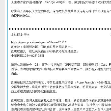
天主教作家乔治·维格尔（George Weigel）说，佩尔的定罪暴露了欧洲大
——————
欧洲有五百年反天主教的历史。深感危机的梵蒂冈决定与无神论中国政府合
自臣民的统治。
本站网友 匿名
https://www.president.gov.tw/News/24114
副總統：臺灣與教廷共同促進世界各國宗教自由
副總統接見「教廷萬民福音部部長費洛尼樞機主教」
中華民國108年02月28日
陳建仁副總統今（28）日下午接見教廷「萬民福音部」部長費洛尼（Card. Fern
表示，臺灣願意協助教廷共同促進世界各國的宗教自由，讓所有人都能免除
自由。
副總統以英文致詞時表示，非常歡迎教宗方濟各（Pope Francis）特使-
全國聖體大會，這是臺灣天主教會及教友的莫大福氣。明天他太太、女兒和
並且都很渴望見到費洛尼樞機主教。
副總統說，臺灣天主教會最近喜事連連，包括：新竹教區榮休的劉獻堂主教剛
穌會會士朱立德神父甫慶祝60歲晉鐸以來的25週年銀慶，朱神父在中國大
臺灣的教會也渴望和教廷共同合作，讓中國的天主教未來也能加入全球天主