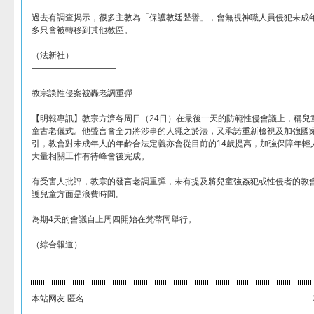
過去有調查揭示，很多主教為「保護教廷聲譽」，會無視神職人員侵犯未成
多只會被轉移到其他教區。
（法新社）
——————————
教宗談性侵案被轟老調重彈
【明報專訊】教宗方濟各周日（24日）在最後一天的防範性侵會議上，稱兒
童古老儀式。他聲言會全力將涉事的人繩之於法，又承諾重新檢視及加強國
引，教會對未成年人的年齡合法定義亦會從目前的14歲提高，加強保障年輕
大量相關工作有待峰會後完成。
有受害人批評，教宗的發言老調重彈，未有提及將兒童強姦犯或性侵者的教
護兒童方面是浪費時間。
為期4天的會議自上周四開始在梵蒂岡舉行。
（綜合報道）
本站网友 匿名