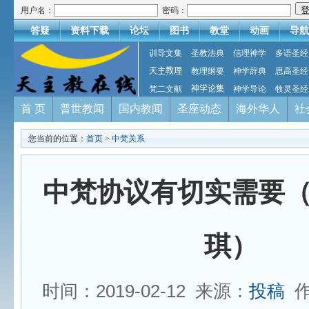
用户名：
密码：
答疑
资料下载
论坛
图书
教堂
动画
导航
训导文集
圣教法典
信理神学
多语圣经
天主教理
教理纲要
神学辞典
思高圣经
梵二文献
神学论集
神学导论
牧灵圣经
首 页
普世教闻
国内教闻
圣座动态
海外华人
社
您当前的位置：
首页
>
中梵关系
中梵协议有切实需要
琪）
时间：2019-02-12 来源：
投稿
作