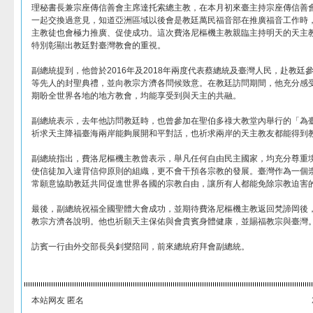
理秘書長兼宗座傳信善會主席達托索總主教，在本月初來臺主持宗座傳信善
一起交換過意見，知道亞洲區域以後會是教廷萬民福音部在推廣福音工作時
主教徒也會極力推廣、促使成功。這次費洛尼樞機主教親臨主持明天的天主
特別彰顯出教廷對臺灣教會的重視。
副總統提到，他曾於2016年及2018年兩度代表蔡總統及臺灣人民，赴教
等先人的封聖典禮，並向教宗方濟各問候致意。在教廷訪問期間，他充分感
期盼全世界各地的地方教會，均能享受到與天主的共融。
副總統表示，去年他訪問教廷時，也曾參加在聖伯多祿大教堂內舉行的「為
祈求天主降福臺海兩岸能夠展開和平對話，也祈求兩岸的天主教友都能得到
副總統指出，費洛尼樞機主教曾表示，舉凡任何自由民主國家，均充分尊重
使信徒加入違背信仰原則的組織，更不會干預各宗教的發展。臺灣作為一個
常願意協助教廷共同促進世界各國的宗教自由，讓所有人都能免除宗教迫害
最後，副總統祝福全國聖體大會成功，並期待費洛尼樞機主教返回梵諦岡後
教宗方濟各說明。他也祈願天主保佑與會貴賓身體健康，並賜福教宗與臺灣
訪賓一行由外交部長吳釗燮陪同，前來總統府拜會副總統。
本站网友 匿名