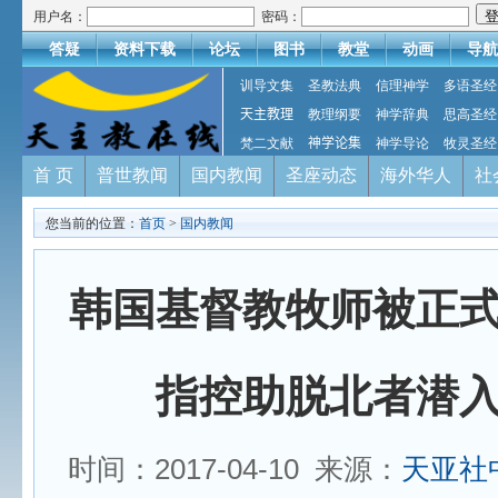
用户名：
密码：
答疑
资料下载
论坛
图书
教堂
动画
导航
训导文集
圣教法典
信理神学
多语圣经
天主教理
教理纲要
神学辞典
思高圣经
梵二文献
神学论集
神学导论
牧灵圣经
首 页
普世教闻
国内教闻
圣座动态
海外华人
社
您当前的位置：
首页
>
国内教闻
韩国基督教牧师被正
指控助脱北者潜
时间：2017-04-10 来源：
天亚社