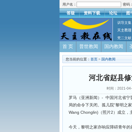
用户名：
密码
答疑
资料下载
论坛
图
训导文集
天主教理
梵二文献
首 页
普世教闻
国内教闻
您当前的位置：
首页
>
国内教闻
河北省赵县修
时间：2021-04
罗马（亚洲新闻）- 中国河北省
局的命令下关闭。孤儿院“黎明之家”自
Wang Chonglin)（照片2
今天，黎明之家亦响应障碍青年的