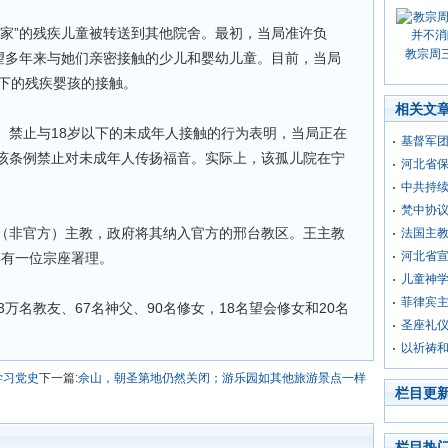
之家”的残疾儿童被转送到其他院舍。最初，当局准许负
教宗周
看望多年来与她们亲密接触的少儿和婴幼儿童。目前，当局
以下的残疾婴孩的接触。
相关文
。禁止与18岁以下的未成年人接触的行为表明，当局正在
基督军
该条例禁止对未成年人传扬福音。实际上，该孤儿院在宁
河北省
中共持
梵中协
（非官方）主教，政府将其纳入官方的邢台教区。王主教
法国主
河北省
县有一位宗座署理。
儿童神
菲律宾
.3万名教友、67名神父、90名修女，18名望会修女和20名
圣座礼
以祈祷
学习党史
下一篇:
佘山，朝圣第地仍然关闭；游乐园如其他旅游景点一样
栏目更
栏目热