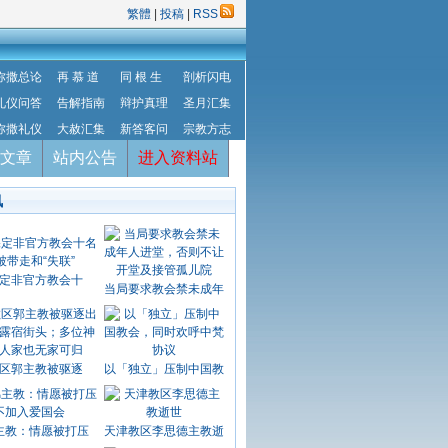
繁體
|
投稿
|
RSS
弥撒总论
再 慕 道
同 根 生
剖析闪电
礼仪问答
告解指南
辩护真理
圣月汇集
弥撒礼仪
大赦汇集
新答客问
宗教方志
文章
站内公告
进入资料站
讯
定非官方教会十
当局要求教会禁未成年
区郭主教被驱逐
以「独立」压制中国教
主教：情愿被打压
天津教区李思德主教逝