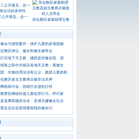
三公开接见：合一
宣化教区崔泰助理主教
章
团修会与侵犯案件：保护儿童的多项措施
保定教区神父、修女和修生被带走
续打压地下天主教：骚扰监控修女院 清
议续签之际中共镇压各地天主教：逐修女
教团：生物伦理法没有公义，践踏儿童的权
宣化教区崔太主教再次被非法关押
学网络研讨会：协助打击侵犯行径
主教警告网络性侵儿童犯罪行为，呼吁家
仪及圣事部颁布法令：圣傅天娜修女礼仪
和爱走在抗击疫情最前线的修女们
新
门