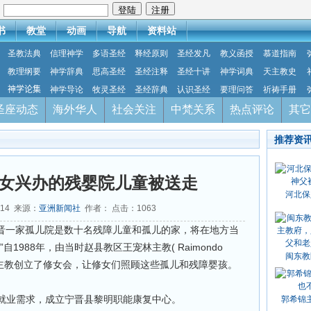
：
书
教堂
动画
导航
资料站
圣教法典
信理神学
多语圣经
释经原则
圣经发凡
教义函授
慕道指南
教理纲要
神学辞典
思高圣经
圣经注释
圣经十讲
神学词典
天主教史
神学论集
神学导论
牧灵圣经
圣经辞典
认识圣经
要理问答
祈祷手册
圣座动态
海外华人
社会关注
中梵关系
热点评论
其它
推荐资
女兴办的残婴院儿童被送走
河北保
-14 来源：
亚洲新闻社
作者： 点击：
1063
宁晋一家孤儿院是数十名残障儿童和孤儿的家，将在地方当
1988年，由当时赵县教区王宠林主教( Raimondo
闽东教
）成立，主教创立了修女会，让修女们照顾这些孤儿和残障婴孩。
就业需求，成立宁晋县黎明职能康复中心。
郭希锦