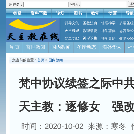
用户名：
密码：
答疑
资料下载
论坛
图书
教堂
动画
导航
训导文集
圣教法典
信理神学
多语圣经
天主教理
教理纲要
神学辞典
思高圣经
梵二文献
神学论集
神学导论
牧灵圣经
首 页
普世教闻
国内教闻
圣座动态
海外华人
社
您当前的位置：
首页
>
国内教闻
梵中协议续签之际中
天主教：逐修女 强
时间：2020-10-02 来源：寒冬