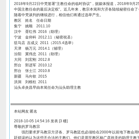
2018年9月22日中梵签署“主教任命的临时协议”，据媒体报道，2018年9月
中国主教任命的最后决定权”。近几年来，教宗本篤和方济各陆续秘密任命了
随着中梵谈判的继续进行，相信他们将通过选举产生。
教区 姓名 任命日期
集宁 姚顺 2011.10
汉中 胥红伟 2016（助理）
宁波 金仰科 2012.11（秘密祝圣）
驻马店 吉成义 2011（2015.4选举）
天津 杨万元 2014.1（辅理）
汾阳 冀伟忠 2011（助理）
大同 刘宏刚 2012.8
邢台 郭进军 2010.12
邢台 张士江 2010.8
新疆 马向钦 2015
洪洞 刘根柱 2011
汕头卓炎昌早由本篤任命为汕头助理主教
本站网友 匿名
2018-10-05 14:54:16 发表 [3 楼]
尊敬的罗马教宗
强烈要求罗马教宗方济各、罗马教廷也必须给在2000年以前地下教会用
廷错误的认为这些不合法的主教们。他们是周至教区杨广彦祝圣的助理主教