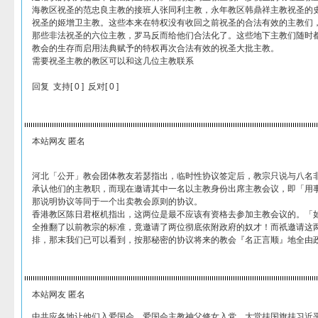
海教区祝圣的范忠良主教的接班人张同利主教，永年教区韩鼎祥主教祝圣的
祝圣的姬增卫主教。这些本来在特权没有收回之前祝圣的合法有效的主教们
那些非法祝圣的六位主教，罗马反而给他们合法化了。这些地下主教们随时都
教会的生存而启用法典赋予的特权再次合法有效的祝圣大批主教。
需要祝圣主教的教区可以和这几位主教联系
回复 支持[ 0 ] 反对[ 0 ]
本站网友 匿名
河北「公开」教会团体教友若瑟指出，临时性协议签定后，教宗只说与八名
承认他们的主教职，而现在邀请其中一名以主教身份出席主教会议，即「用
那说明协议等同于一个出卖教会原则的协议。
香港教区陈日君枢机指出，这两位是最不应该有资格去参加主教会议的。「
全推翻了以前教宗的标准，竟邀请了两位彻底依附政府的奴才！而祇邀请这
排，那末我们已可以看到，按那秘密的协议将来的教会『名正言顺』地全由政
本站网友 匿名
中共应各地让他们入爱国会，爱国会主教神父修女入党，大堂挂国旗挂习近