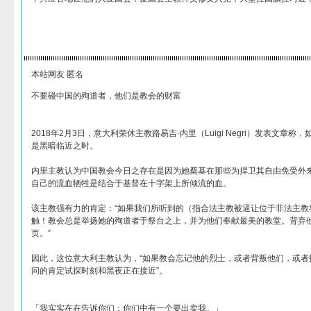
本站网友 匿名
不要碰中国的殉道者，他们是教会的财富
2018年2月3日，意大利荣休主教路易吉·内里（Luigi Negri）发表文章
是黑暗临近之时。
内里主教认为中国教会今日之存在是因为她奠基在那些为捍卫其自由免受外
自己的流血牺牲是结合于基督在十字架上所倾流的血。
该主教强有力的肯定：“如果我们所听到的（指合法主教被逼让位于非法主教
触！教会总是举扬她的殉道者于祭台之上，并为他们奉献最美的教堂。背弃
页。”
因此，这位意大利主教认为，“如果教会忘记他的烈士，或者背叛他们，或者
问的肯定试探时刻和黑夜正在接近”。
「我实实在在告诉你们：你们中有一个要出卖我。」