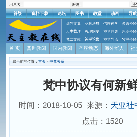
用户名：
密码：
答疑
资料下载
论坛
图书
教堂
动画
导航
训导文集
圣教法典
信理神学
多语圣经
天主教理
教理纲要
神学辞典
思高圣经
梵二文献
神学论集
神学导论
牧灵圣经
首 页
普世教闻
国内教闻
圣座动态
海外华人
社
您当前的位置：
首页
>
中梵关系
梵中协议有何新
时间：2018-10-05 来源：
天亚社
点击：
1520