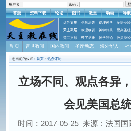
用户名：
密码：
答疑
资料下载
论坛
图书
教堂
动画
导航
训导文集
圣教法典
信理神学
多语圣经
天主教理
教理纲要
神学辞典
思高圣经
梵二文献
神学论集
神学导论
牧灵圣经
首 页
普世教闻
国内教闻
圣座动态
海外华人
社
您当前的位置：
首页
>
热点评论
立场不同、观点各异
会见美国总
时间：2017-05-25 来源：法国