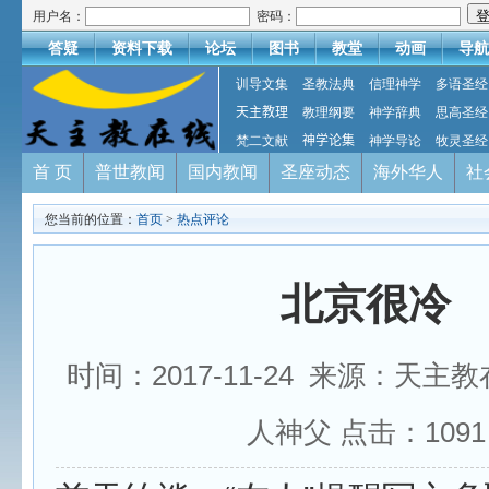
用户名：
密码：
答疑
资料下载
论坛
图书
教堂
动画
导航
训导文集
圣教法典
信理神学
多语圣经
天主教理
教理纲要
神学辞典
思高圣经
梵二文献
神学论集
神学导论
牧灵圣经
首 页
普世教闻
国内教闻
圣座动态
海外华人
社
您当前的位置：
首页
>
热点评论
北京很冷
时间：2017-11-24 来源：天主
人神父 点击：
1091