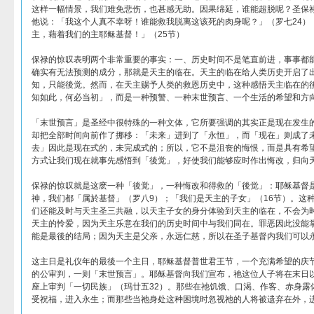
这样一幅情景，我们难免悲伤，也甚感无助。因果绵延，谁能超脱呢？圣保
他说：「我这个人真不幸呀！谁能救我脱离这该死的肉身呢？」（罗七24）
主，藉着我们的主耶稣基督！」（25节）
保禄的惊叹表明两个非常重要的事实：一、历史时间不是笔直前进，事事都
确实有无法预测的成分，那就是天主的临在。天主的临在给人类历史开启了
知，只能後觉。然而，在天主赐予人类的救恩历史中，这种感悟天主临在的
知如此，何必当初」，而是一种预警、一种末世预言、一个生活的希望和方
「末世预言」是圣经中很特殊的一种文体，它所要强调的其实正是现在发生
却把全部时间向前作了挪移：「未来」进到了「永恒」，而「现在」则成了
去」因此是现在式的，未完成式的；所以，它不是沮丧的悔恨，而是具有希
方式让我们现在就事先感悟到「後觉」，好使我们能够应时作出悔改，归向
保禄的惊叹就是这麽一种「後觉」，一种悔改和得救的「後觉」：耶稣基督
神，我们都「属於基督」（罗八9）；「我们是天主的子女」（16节）。这
们还能及时与天主圣三共融，以天主子女的身分体验到天主的临在，不会为
天主的怜爱，因为天主乐意在我们的历史时间中与我们同在。罪恶因此没能
能是最後的结局；因为天主是父亲，永远仁慈，所以在圣子基督内我们可以
这主日是礼仪年的最後一个主日，耶稣基督普世君王节，一个充满希望的庆
的公审判，一则「末世预言」。耶稣基督向我们宣布，祂这位人子将在末日
座上审判「一切民族」（玛廿五32）。那些在祂饥饿、口渴、作客、赤身露
受祝福，进入永生；而那些当祂身处这种困境时忽视祂的人将被遗弃在外，