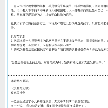
有人指出比喻中用绵羊和山羊是很合乎事实的。绵羊性格温良，倾向合群
险。今天要人乖乖的听耶稣的话大概很困难，人人都有倾向出位显示自己，
格。只有真正爱基督的人，才会明白比喻的启示。
让我们祈求仁慈的基督君王，不论怎样继续以爱找寻迷失的羊。只有爱才能
验。
反省与实践
1. 教宗本笃十六世说天主的风格不是坐在宝座上发号施令，而是奉献自己
和基督徒对「基督君王」应有的认识有何不同？
2. 要成为基督王国的国民容不容易呢？请问需要具备哪些条件？你已经做到
"当教会失去地上的土地、财富与武力时，她的精神力量才真正发挥出来。"
本站网友 匿名
《天堂与地狱》
蔡惠民神父
一位医生经过了小儿科癌症病房，无意中听到两个病童在对话。
有一个说：“我妈妈告诉我，我们两个很快就要变成天使了”。