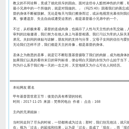
教义的不同诠释，竟成了彼此排斥的因由。面对这些令人黯然神伤的片断，
最小兄弟中的一个所做的，就是对我做的。」（玛25:40）因着我们的善忘
督的身体不断被肢解。无论是每天与我们擦身而过，或从电视营光幕传到我
离、惨遭遗弃、失去自由或遭受迫害的，都是基督最小兄弟中的一个。
不过，从积极来看，基督的道成肉身，也揭示了人性与天主性的水乳交融，
审判的比喻邀请，我们努力在他人身上与基督相遇。我们习以为常的人际关
弟兄。夫妇间的体贴与谅解，朋友间的支持与分享，父母子女间的信任与爱
无论我们怎样不济，我们都是天主的肖像，都是基督的身体。
圣体之为救恩的圣事，就是它不断彰显基督摄取了我们的肉躯，成为祂身体
如果我们认真的看待末日的审判标准，便会明白天国的永恒为什么始于当下
判为什么系于我们每一天的一念之间，天堂地狱又为什么可在人间经历。
本站网友 匿名
甲年基督普世君王节：後觉仍具有希望的转机
时间：2017-11-25 来源：梵蒂冈电台 作者： 点击：168
主内的兄弟姐妹：
当时间走到了尽头的时候，一切都将成为过去；那时，我们别无他法，就只
在」视为「过去」的延续和结果，认为是「过去」造成了「现在」，而「现