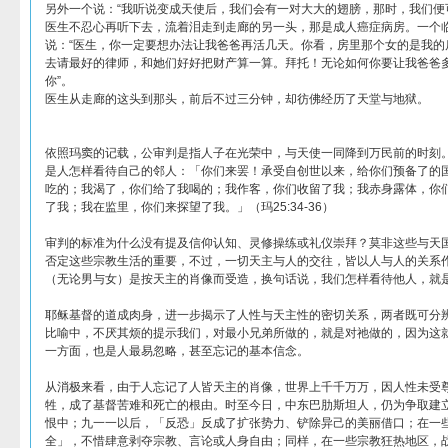
另外一个说：“我听说变成天使后，我们会有一对大大的翅膀，那时，我们便
医生不忍心再听下去，流着泪走到走廊的另一头，那是成人癌症病房。一个
说：“医生，你一定要想办法让我爸爸再活几天。你看，房里那个女的是我的
去请最好的律师，和她们好好把财产算一算。拜托！无论如何你要让我爸爸
你”。
医生从走廊的这头到那头，前后不过三分钟，却彷佛经历了天堂与地狱。
依照玛窦的记载，公审判是指人子在光荣中，与天使一同降到万民前的时刻
是人怎样看待自己的邻人：「你们来罢！承受自创世以来，给你们预备了的
吃的；我渴了，你们给了我喝的；我作客，你们收留了我；我赤身露体，你
了我；我在监里，你们来探望了我。」（玛25:34-36）
审判的标准为什么没有提及信仰认知、灵修操练或礼仪崇拜？莫非这些与天
否定这些宗教生活的重要，不过，一切天主与人的交往，皆以人与人的关系
（无论男与女）是按天主的肖像而受造，换句话说，我们怎样看待他人，就
耶稣基督的道成肉身，进一步揭示了人性与天主性的密切关系，两者既可分
比喻中，不厌其烦的提示我们，对最小兄弟所做的，就是对祂做的，因为这
一方面，也是人最易忽略，甚至忘记的基本信念。
从消极来看，由于人忘记了人皆天主的肖像，世界上千千万万，因人性未受
牲，成了基督苦难和死亡的根由。时至今日，中东巴肋斯坦人，仍为争取建
恨中；九一一以后，「反恐」反成了扩张势力、铲除异己的美丽借口；在一
全」，不惜肆意剥夺宗教、言论或人身自由；同样，在一些宗教狂热地区，