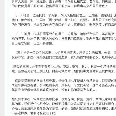
所有人为他一家一姓服务。孟子虽有「民为贵社稷次之，君为轻」的说法，
的时代仍是君王的时期，祂借用君王的形象，但显出与众不同的特色：
〔一〕祂是一位温良的、辛劳的、为人民牺牲的君王：正如第一篇读经所说
牠们，治疗牠们。中国有「周公吐哺，天下归心」的讲法，基督君王有过之
的时间也没有，祂最后为羊舍弃自己的生命，真正做到「鞠躬尽瘁，死而后
〔二〕祂是一位战胜罪恶死亡的君王：这是第二篇读经所说的，基督消灭
祂的脚下。这给了我们很大的信心，只要我们依靠祂，罪恶与死亡伤害不到
自己是软弱的，但也不再害怕。
〔三〕祂是一位公义的君王：人们喜欢包青天，就是因为他精明、公义、无
纵容罪恶。那些不愿接受祂的仁爱慈悲的，就只能面对祂的公义。最后审判
基督的王国，并不在于有多少土地、资源，财富、兵力。这是一个精神的王
此。当教会失去地上的土地、财富与武力时，她的精神力量才真正发挥出来
谁是基督王国的国民？在香港，当你住满七年便成为香港居民，但基督的
而在乎你有没有爱。所谓最后审判，其实是一个爱的考验。这个考验甚具特
基督没有要求你做极高难度的牺牲，没有叫你倾家荡产去助人。
祂只要求你在日常间做些简单的事，例如探病、探监、施拾、帮助无家可归
单的事，我们恐怕也很少做。耶稣要求我们做这些爱德行为时不要别有用心
心肠，甚至没想到竟然是为了基督。的确，如果耶稣亲自显现呼吁捐献，那
不会这样做。爱的考验就在于此。