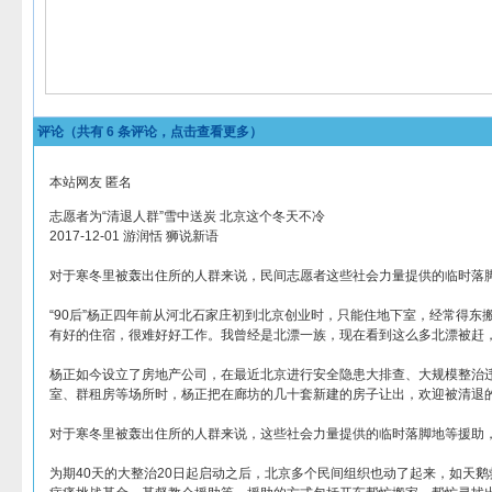
评论（共有
6
条评论，点击查看更多）
本站网友 匿名
志愿者为“清退人群”雪中送炭 北京这个冬天不冷
2017-12-01 游润恬 狮说新语
对于寒冬里被轰出住所的人群来说，民间志愿者这些社会力量提供的临时落
“90后”杨正四年前从河北石家庄初到北京创业时，只能住地下室，经常得东
有好的住宿，很难好好工作。我曾经是北漂一族，现在看到这么多北漂被赶，
杨正如今设立了房地产公司，在最近北京进行安全隐患大排查、大规模整治违
室、群租房等场所时，杨正把在廊坊的几十套新建的房子让出，欢迎被清退
对于寒冬里被轰出住所的人群来说，这些社会力量提供的临时落脚地等援助
为期40天的大整治20日起启动之后，北京多个民间组织也动了起来，如天