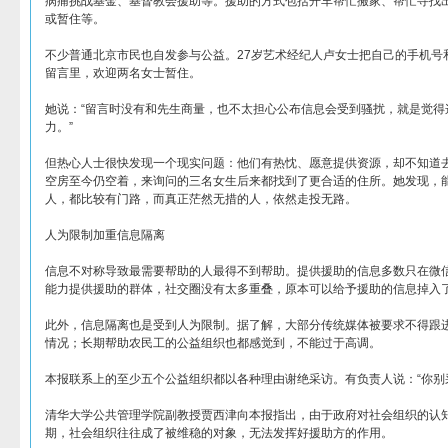
病痛挑战基金、基督教会援助等。援助的方式包括开车帮忙搬家、帮忙寻找
或暂住等。
不少普通北京市民也自发参与公益。27岁艺术经纪人卢女士把自己的手机号
留言里，欢迎两名女士暂住。
她说：“留言时没有和先生商量，也不太担心公布信息会受到骚扰，就是觉得
力。”
但热心人士很快发现一个现实问题：他们有热忱、愿意提供资源，却不知道
空房至今仍空着，来询问的三名女生后来都找到了更合适的住所。她发现，
人，都比较有门路，而真正茫然无措的人，依然走投无路。
人为限制加重信息隔离
信息不对称导致最需要帮助的人最得不到帮助。提供援助的信息多数只在微
能力提供援助的群体，社交圈没有太多重叠，原本可以给予援助的信息掉入
此外，信息隔离也是受到人为限制。据了解，大部分传统媒体被要求不得跟
情况；长期帮助农民工的公益组织也都感觉到，不能过于高调。
本报联系上的至少五个公益组织都以各种理由谢绝采访。有负责人说：“你别
清华大学公共管理学院副教授贾西津向本报指出，由于政府对社会组织的认
期，社会组织往往成了被维稳的对象，无法发挥好援助方的作用。