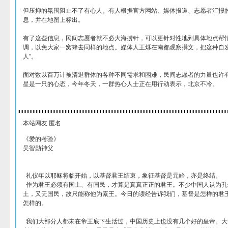
但压抑的氛围阻止不了有心人。有人根据官方网站、媒体报道、志愿者汇报
息，并在地图上标出。
有了这些信息，民间志愿者就不必大海捞针，可以更针对性地到具体地点帮
调，以免大家一窝蜂去同样的地点。媒体人王烁在南都观察撰文，把这种自发
人”。
面对数以百万计被清退群体的各种不同需求和困难，民间志愿者的力量也许
星是一只的心态，今年冬天，一群热心人士正在用行动表示，北京不冷。
本站网友 匿名
《爱的考验》
吴智勋神父
礼仪年以耶稣将临开始，以基督君王结束，象征基督是元始，亦是终结。
作为君王必须有国土、有国民，才算是真真正正的君王。不少中国人认为孔
土，又无国民，故只能称他为素王。今日的读经告诉我们，基督是怎样的君
怎样的。
我们大部分人都未在帝王底下生活过，中国历史上也没有几个好的皇帝。大