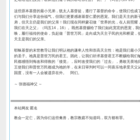
这些原本基督的最小兄弟，犹太人基督徒，遵行了基督的命令，使我们也成
们与我们分享这份福气，但我们更要感谢基督仁爱的恩宠。我们是天主的新
弟，但天主仍是我们的父亲！我们现在同样蒙召做「世界的光，在人前照耀
我们在天之父」（玛五14，16）。既然基督赐给了我们如此宽宏的恩宠，
唤，履行福传的使命，负起做「普世万民」走向成为天主子民的光和桥梁，
天主是我们的父亲。
耶稣基督的末世教导让我们明认祂的谦卑人性和崇高天主性：祂是我们最小
的圣子。祂真是普世万民的君王。因此，让我们祈求基督君王不断赐给我们
民都感悟到悔改和得救的「後觉」，应时改变我们的「过去」，勇敢无畏地
王使我们和普世万民都成为祂的羊，在末日审判时可以一同喜乐地承受天父
国度，没有一人会被遗弃在外。 阿们。
～ 张德福神父 ～
本站网友 匿名
教会一定亡，因为你们这些禽兽，教宗教庭不知道吗，双方都有罪。