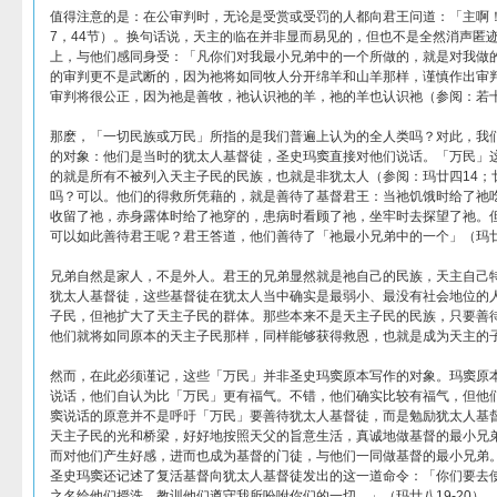
值得注意的是：在公审判时，无论是受赏或受罚的人都向君王问道：「主啊
7，44节）。换句话说，天主的临在并非显而易见的，但也不是全然消声匿
上，与他们感同身受：「凡你们对我最小兄弟中的一个所做的，就是对我做的
的审判更不是武断的，因为祂将如同牧人分开绵羊和山羊那样，谨慎作出审
审判将很公正，因为祂是善牧，祂认识祂的羊，祂的羊也认识祂（参阅：若十
那麽，「一切民族或万民」所指的是我们普遍上认为的全人类吗？对此，我
的对象：他们是当时的犹太人基督徒，圣史玛窦直接对他们说话。「万民」
的就是所有不被列入天主子民的民族，也就是非犹太人（参阅：玛廿四14；
吗？可以。他们的得救所凭藉的，就是善待了基督君王：当祂饥饿时给了祂
收留了祂，赤身露体时给了祂穿的，患病时看顾了祂，坐牢时去探望了祂。
可以如此善待君王呢？君王答道，他们善待了「祂最小兄弟中的一个」（玛廿
兄弟自然是家人，不是外人。君王的兄弟显然就是祂自己的民族，天主自己
犹太人基督徒，这些基督徒在犹太人当中确实是最弱小、最没有社会地位的
子民，但祂扩大了天主子民的群体。那些本来不是天主子民的民族，只要善
他们就将如同原本的天主子民那样，同样能够获得救恩，也就是成为天主的
然而，在此必须谨记，这些「万民」并非圣史玛窦原本写作的对象。玛窦原
说话，他们自认为比「万民」更有福气。不错，他们确实比较有福气，但他
窦说话的原意并不是呼吁「万民」要善待犹太人基督徒，而是勉励犹太人基
天主子民的光和桥梁，好好地按照天父的旨意生活，真诚地做基督的最小兄
而对他们产生好感，进而也成为基督的门徒，与他们一同做基督的最小兄弟
圣史玛窦还记述了复活基督向犹太人基督徒发出的这一道命令：「你们要去
之名给他们授洗，教训他们遵守我所吩咐你们的一切。」（玛廿八19-20）