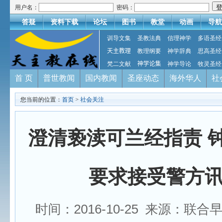
用户名：
密码：
答疑
资料下载
论坛
图书
教堂
动画
导航
训导文集
圣教法典
信理神学
多语圣经
天主教理
教理纲要
神学辞典
思高圣经
梵二文献
神学论集
神学导论
牧灵圣经
首 页
普世教闻
国内教闻
圣座动态
海外华人
社
您当前的位置：
首页
>
社会关注
澄清亵渎可兰经指责 
要求接受警方
时间：2016-10-25 来源：联合