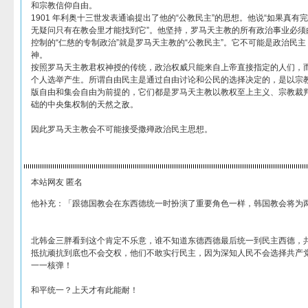
和宗教信仰自由。
1901 年利奥十三世发表通谕提出了他的“公教民主”的思想。他说“如果真
无疑问只有在教会里才能找到它”。他坚持，罗马天主教的所有政治事业必须
控制的“仁慈的专制政治”就是罗马天主教的“公教民主”。它不可能是政治民
神。
按照罗马天主教君权神授的传统，政治权威只能来自上帝直接指定的人们，
个人选举产生。所谓自由民主是通过自由讨论和公民的选择决定的，是以宗
版自由和集会自由为前提的，它们都是罗马天主教以教权至上主义、宗教裁
础的中央集权制的天然之敌。
因此罗马天主教会不可能接受撒殚政治民主思想。
本站网友 匿名
他补充：「跟德国教会在东西德统一时扮演了重要角色一样，韩国教会将为
北韩金三胖看到这个肯定不乐意，谁不知道东德西德最后统一到民主西德，
抵抗顽抗到底也不会交权，他们不敢实行民主，因为深知人民不会选择共产
一一核弹！
和平统一？上天才有此能耐！