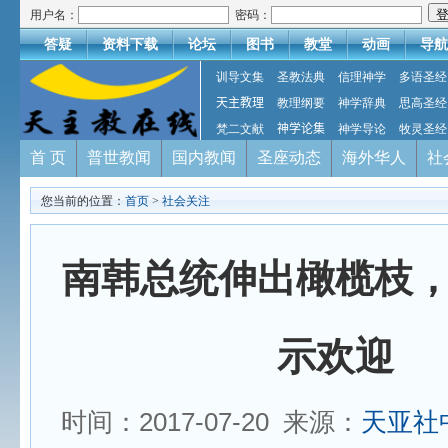
用户名：
密码：
答疑
资料下载
论坛
图书
教堂
动画
导航
训导文集
圣教法典
信理神学
多语圣经
天主教理
教理纲要
神学辞典
思高圣经
梵二文献
神学论集
神学导论
牧灵圣经
首 页
普世教闻
国内教闻
圣座动态
海外华人
社
您当前的位置：
首页
>
社会关注
南韩总统伸出橄榄枝
示欢迎
时间：2017-07-20 来源：
天亚社