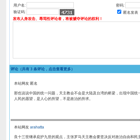
用户名:
密码:
验证码:
匿名发表
发布人身攻击、辱骂性评论者，将被褫夺评论的权利！
评论（共有
3
条评论，点击查看更多）
本站网友 匿名
那也说说中国的统一问题，天主教会不会是大陆及台湾的桥梁，出现中国统
人民的愿望，是人心的所望，不是政治的所求。
本站网友
arahatta
良十三世继承庇护九世的观点，主张罗马天主教会要坚决反对政治自由和民