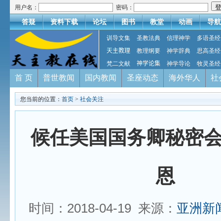
用户名：
密码：
答疑
资料下载
论坛
图书
教堂
动画
导航
训导文集
圣教法典
信理神学
多语圣经
天主教理
教理纲要
神学辞典
思高圣经
梵二文献
神学论集
神学导论
牧灵圣经
首 页
普世教闻
国内教闻
圣座动态
海外华人
社
您当前的位置：
首页
>
社会关注
候任美国国务卿秘密
恩
时间：2018-04-19 来源：
亚洲新