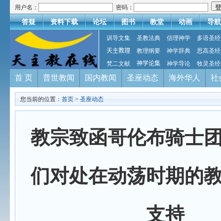
用户名：
密码：
答疑
资料下载
论坛
图书
教堂
动画
导航
训导文集
圣教法典
信理神学
多语圣经
天主教理
教理纲要
神学辞典
思高圣经
梵二文献
神学论集
神学导论
牧灵圣经
首 页
普世教闻
国内教闻
圣座动态
海外华人
社
您当前的位置：
首页
>
圣座动态
教宗致函哥伦布骑士
们对处在动荡时期的
支持