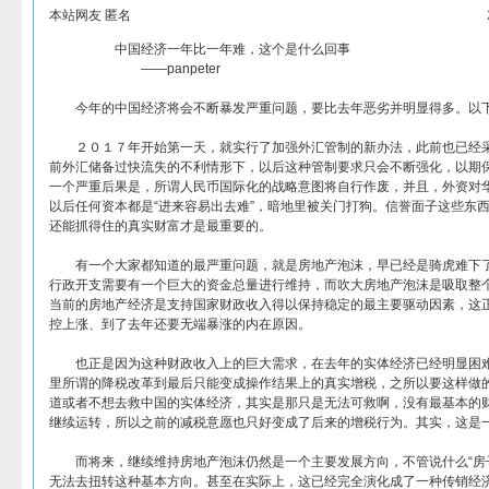
本站网友 匿名
中国经济一年比一年难，这个是什么回事
——panpeter
今年的中国经济将会不断暴发严重问题，要比去年恶劣并明显得多。以下
２０１７年开始第一天，就实行了加强外汇管制的新办法，此前也已经采
前外汇储备过快流失的不利情形下，以后这种管制要求只会不断强化，以期
一个严重后果是，所谓人民币国际化的战略意图将自行作废，并且，外资对
以后任何资本都是“进来容易出去难”，暗地里被关门打狗。信誉面子这些东
还能抓得住的真实财富才是最重要的。
有一个大家都知道的最严重问题，就是房地产泡沫，早已经是骑虎难下了
行政开支需要有一个巨大的资金总量进行维持，而吹大房地产泡沫是吸取整
当前的房地产经济是支持国家财政收入得以保持稳定的最主要驱动因素，这
控上涨、到了去年还要无端暴涨的内在原因。
也正是因为这种财政收入上的巨大需求，在去年的实体经济已经明显困难
里所谓的降税改革到最后只能变成操作结果上的真实增税，之所以要这样做
道或者不想去救中国的实体经济，其实是那只是无法可救啊，没有最基本的
继续运转，所以之前的减税意愿也只好变成了后来的增税行为。其实，这是
而将来，继续维持房地产泡沫仍然是一个主要发展方向，不管说什么“房子
无法去扭转这种基本方向。甚至在实际上，这已经完全演化成了一种传销经