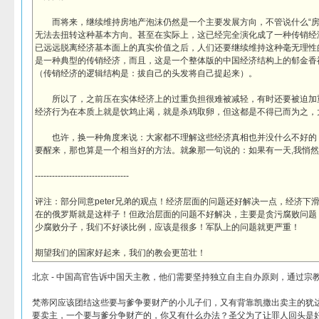
而将来，继续维持房地产泡沫仍然是一个主要发展方向，不管说什么“房
无法去扭转这种基本方向。甚至在实际上，这已经完全演化成了一种传销经
已远远脱离经济基本面上的真实价值之后，人们还要继续维持这种毫无理性
是一种典型的传销经济，而且，这是一个整体版的中国经济结构上的郁金香
（传销经济的逻辑结构是：拔自己的头发将自己提起来）。
所以了，之前压在实体经济上的过重负担很难被减轻，有时还要被迫加
经济行为在本质上就是饮鸩止渴，就是杀鸡取卵，但这都是不得已而为之，
也许，换一种角度来说：大家都不理解这些经济真相也并没什么不好的
要醒来，那也算是一个相当好的方法。就象那一句说的：如果有一天,我悄然
---------------------------------
评注：部分同意peter兄弟的观点！经济层面的问题还好解决一点，经济下
在的俄罗斯就是这样子！但政治层面的问题不好解决，主要是贪污腐败问题
少腐败分子，我们不好谈比例，应该是很多！军队上的问题就更严重！
期望我们的国家好起来，我们的教会更茁壮！
北京 - 中国高官告诉中国天主教，他们需要坚持独立自主自办原则，通过宗
梵蒂冈应该团结这些要与爹争要财产的小儿子们，又有背靠凯撒出卖主的犹
要卖主，一个要与爹分争财产的，你又有什么办法？圣父为了让罪人回头是