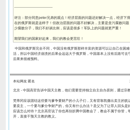
---------------------------------
评注：部分同意peter兄弟的观点！经济层面的问题还好解决一点，经济下
在的俄罗斯就是这样子！但政治层面的问题不好解决，主要是贪污腐败问题
少腐败分子，我们不好谈比例，应该是很多！军队上的问题就更严重！
期望我们的国家好起来，我们的教会更茁壮！
中国和俄罗斯完全不同，中国没有俄罗斯那样丰富的资源可以让自己在困难
活，所以中国经济崩溃的后果会远远大于俄罗斯，中国基本上没有后路可去
后果来很难预料。
本站网友 匿名
北京 - 中国高官告诉中国天主教，他们需要坚持独立自主自办原则，通过宗
梵蒂冈应该团结这些要与爹争要财产的小儿子们，又有背靠凯撒出卖主的犹
要卖主，一个要与爹分争财产的，你又有什么办法？圣父为了让罪人回头是
应该怎么对待？北京高官说了你也再别折腾中国教会了，教会不属于你管，
开，直接干预天主教的教义。