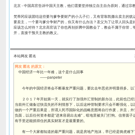
北京 - 中国高官告诉中国天主教，他们需要坚持独立自主自办原则，通过宗
梵蒂冈应该团结这些要与爹争要财产的小儿子们，又有背靠凯撒出卖主的犹
要卖主，一个要与爹分争财产的，你又有什么办法？圣父为了让罪人回头是
应该怎么对待？北京高官说了你也再别折腾中国教会了，教会不属于你管，
开，直接干预天主教的教义。
本站网友 匿名
网友 匿名 的原文：
中国经济一年比一年难，这个是什么回事
——panpeter
今年的中国经济将会不断暴发严重问题，要比去年恶劣并明显得多。以
２０１７年开始第一天，就实行了加强外汇管制的新办法，此前也已经
当前外汇储备过快流失的不利情形下，以后这种管制要求只会不断强化，以
做的一个严重后果是，所谓人民币国际化的战略意图将自行作废，并且，外
负面，以后任何资本都是“进来容易出去难”，暗地里被关门打狗。信誉面子
有手里还能抓得住的真实财富才是最重要的。
有一个大家都知道的最严重问题，就是房地产泡沫，早已经是骑虎难下