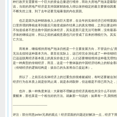
种行政开支需要有一个巨大的资金总量进行维持，而吹大房地产泡沫是吸取
说，当前的房地产经济是支持国家财政收入得以保持稳定的最主要驱动因素
不断失控上涨、到了去年还要无端暴涨的内在原因。
也正是因为这种财政收入上的巨大需求，在去年的实体经济已经明显困
口里所谓的降税改革到最后只能变成操作结果上的真实增税，之所以要这样
不知道或者不想去救中国的实体经济，其实是那只是无法可救啊，没有最基
济体的继续运转，所以之前的减税意愿也只好变成了后来的增税行为。其实
亡方法。
而将来，继续维持房地产泡沫仍然是一个主要发展方向，不管说什么“房
无法去扭转这种基本方向。甚至在实际上，这已经完全演化成了一种传销经
已远远脱离经济基本面上的真实价值之后，人们还要继续维持这种毫无理性
是一种典型的传销经济，而且，这是一个整体版的中国经济结构上的郁金香
（传销经济的逻辑结构是：拔自己的头发将自己提起来）。
所以了，之前压在实体经济上的过重负担很难被减轻，有时还要被迫加
经济行为在本质上就是饮鸩止渴，就是杀鸡取卵，但这都是不得已而为之，
也许，换一种角度来说：大家都不理解这些经济真相也并没什么不好的
要醒来，那也算是一个相当好的方法。就象那一句说的：如果有一天,我悄然
---------------------------------
评注：部分同意peter兄弟的观点！经济层面的问题还好解决一点，经济下