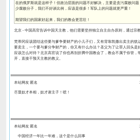
在的俄罗斯就是这样子！但政治层面的问题不好解决，主要是贪污腐败问题
少腐败分子，我们不好谈比例，应该是很多！军队上的问题就更严重！
期望我们的国家好起来，我们的教会更茁壮！
北京 - 中国高官告诉中国天主教，他们需要坚持独立自主自办原则，通过宗
梵蒂冈应该团结这些要与爹争要财产的小儿子们，又有背靠凯撒出卖主的犹
要卖主，一个要与爹分争财产的，你又有什么办法？圣父为了让罪人回头是
应该怎么对待？北京高官说了你也再别折腾中国教会了，教会不属于你管，
开，直接干预天主教的教义。
本站网友 匿名
尽显奴才本相，奴才谢主子！嗻！
本站网友 匿名
中国经济一年比一年难，这个是什么回事