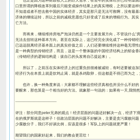
也正是因为这种财政收入上的巨大需求，在去年的实体经济已经明显困
口里所谓的降税改革到最后只能变成操作结果上的真实增税，之所以要这样
不知道或者不想去救中国的实体经济，其实是那只是无法可救啊，没有最基
济体的继续运转，所以之前的减税意愿也只好变成了后来的增税行为。其实
亡方法。
而将来，继续维持房地产泡沫仍然是一个主要发展方向，不管说什么“房
无法去扭转这种基本方向。甚至在实际上，这已经完全演化成了一种传销经
已远远脱离经济基本面上的真实价值之后，人们还要继续维持这种毫无理性
是一种典型的传销经济，而且，这是一个整体版的中国经济结构上的郁金香
（传销经济的逻辑结构是：拔自己的头发将自己提起来）。
所以了，之前压在实体经济上的过重负担很难被减轻，有时还要被迫加
经济行为在本质上就是饮鸩止渴，就是杀鸡取卵，但这都是不得已而为之，
也许，换一种角度来说：大家都不理解这些经济真相也并没什么不好的
要醒来，那也算是一个相当好的方法。就象那一句说的：如果有一天,我悄然
---------------------------------
评注：部分同意peter兄弟的观点！经济层面的问题还好解决一点，经济下
在的俄罗斯就是这样子！但政治层面的问题不好解决，主要是贪污腐败问题
少腐败分子，我们不好谈比例，应该是很多！军队上的问题就更严重！
期望我们的国家好起来，我们的教会更茁壮！