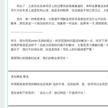
所以了，之前压在实体经济上的过重负担很难被减轻，有时还要被迫加重
济行为在本质上就是饮鸩止渴，就是杀鸡取卵，但这都是不得已而为之，大
也许，换一种角度来说：大家都不理解这些经济真相也并没什么不好的，
醒来，那也算是一个相当好的方法。就象那一句说的：如果有一天,我悄然死
---------------------------------
评注：部分同意peter兄弟的观点！经济层面的问题还好解决一点，经济下
的俄罗斯就是这样子！但政治层面的问题不好解决，主要是贪污腐败问题！
败分子，我们不好谈比例，应该是很多！军队上的问题就更严重！
期望我们的国家好起来，我们的教会更茁壮！
本站网友 匿名
所谓精英政府里的糊涂虫还很多! 远的不谈，近的如周、菠、徐等等过去高官
现在体制下的高官），说过人话，放过狗屁！不值得讨论！