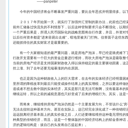
——panpeter
今年的中国经济将会不断暴发严重问题，要比去年恶劣并明显得多。以下
２０１７年开始第一天，就实行了加强外汇管制的新办法，此前也已经采
前外汇储备过快流失的不利情形下，以后这种管制要求只会不断强化，以期
一个严重后果是，所谓人民币国际化的战略意图将自行作废，并且，外资对
以后任何资本都是“进来容易出去难”，暗地里被关门打狗。信誉面子这些东
还能抓得住的真实财富才是最重要的。
有一个大家都知道的最严重问题，就是房地产泡沫，早已经是骑虎难下了
行政开支需要有一个巨大的资金总量进行维持，而吹大房地产泡沫是吸取整
当前的房地产经济是支持国家财政收入得以保持稳定的最主要驱动因素，这
控上涨、到了去年还要无端暴涨的内在原因。
也正是因为这种财政收入上的巨大需求，在去年的实体经济已经明显困难
里所谓的降税改革到最后只能变成操作结果上的真实增税，之所以要这样做
道或者不想去救中国的实体经济，其实是那只是无法可救啊，没有最基本的
继续运转，所以之前的减税意愿也只好变成了后来的增税行为。其实，这是
而将来，继续维持房地产泡沫仍然是一个主要发展方向，不管说什么“房子
无法去扭转这种基本方向。甚至在实际上，这已经完全演化成了一种传销经
远远脱离经济基本面上的真实价值之后，人们还要继续维持这种毫无理性的
种典型的传销经济，而且，这是一个整体版的中国经济结构上的郁金香神话
济的逻辑结构是：拔自己的头发将自己提起来）。