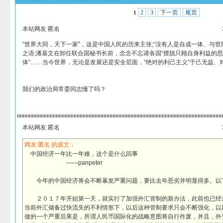
2
3
下一页
尾页
1
本站网友 匿名
“世界大同，天下一家”，这是中国人民的历来主张;“没有人是自成一体、与世
之语;潘基文在卸任联合国秘书长前，念念不忘请各国“摆脱只顾自身利益的
体”……当今世界，无论是发展还是安全层面，“绝对的利己主义”于己无益、
我们的政治局常委同志懂了吗？
本站网友 匿名
网友 匿名 的原文：
中国经济一年比一年难，这个是什么回事
——panpeter
今年的中国经济将会不断暴发严重问题，要比去年恶劣并明显得多。以
２０１７年开始第一天，就实行了加强外汇管制的新办法，此前也已经
当前外汇储备过快流失的不利情形下，以后这种管制要求只会不断强化，以
做的一个严重后果是，所谓人民币国际化的战略意图将自行作废，并且，外