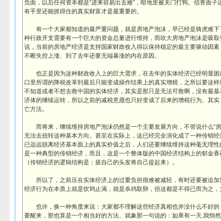
负面，以后任何资本都是“进来容易出去难”，暗地里被关门打狗。信誉面子
有手里还能抓得住的真实财富才是最重要的。
有一个大家都知道的最严重问题，就是房地产泡沫，早已经是骑虎难下
种行政开支需要有一个巨大的资金总量进行维持，而吹大房地产泡沫是吸取
说，当前的房地产经济是支持国家财政收入得以保持稳定的最主要驱动因素
不断失控上涨、到了去年还要无端暴涨的内在原因。
也正是因为这种财政收入上的巨大需求，在去年的实体经济已经明显困
口里所谓的降税改革到最后只能变成操作结果上的真实增税，之所以要这样
不知道或者不想去救中国的实体经济，其实是那只是无法可救啊，没有最基
济体的继续运转，所以之前的减税意愿也只好变成了后来的增税行为。其实
亡方法。
而将来，继续维持房地产泡沫仍然是一个主要发展方向，不管说什么“房
无法去扭转这种基本方向。甚至在实际上，这已经完全演化成了一种传销经
已远远脱离经济基本面上的真实价值之后，人们还要继续维持这种毫无理性
是一种典型的传销经济，而且，这是一个整体版的中国经济结构上的郁金香
（传销经济的逻辑结构是：拔自己的头发将自己提起来）。
所以了，之前压在实体经济上的过重负担很难被减轻，有时还要被迫加
经济行为在本质上就是饮鸩止渴，就是杀鸡取卵，但这都是不得已而为之，
也许，换一种角度来说：大家都不理解这些经济真相也并没什么不好的
要醒来，那也算是一个相当好的方法。就象那一句说的：如果有一天,我悄然