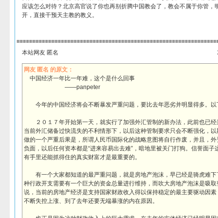
应该怎么对待？北京高官说了你也再别折腾中国教会了，教会不属于你管，
开，直接干预天主教的教义。
本站网友 匿名
网友 匿名 的原文：
中国经济一年比一年难，这个是什么回事
——panpeter
今年的中国经济将会不断暴发严重问题，要比去年恶劣并明显得多。以
２０１７年开始第一天，就实行了加强外汇管制的新办法，此前也已经
当前外汇储备过快流失的不利情形下，以后这种管制要求只会不断强化，以
做的一个严重后果是，所谓人民币国际化的战略意图将自行作废，并且，外
负面，以后任何资本都是“进来容易出去难”，暗地里被关门打狗。信誉面子
有手里还能抓得住的真实财富才是最重要的。
有一个大家都知道的最严重问题，就是房地产泡沫，早已经是骑虎难下
种行政开支需要有一个巨大的资金总量进行维持，而吹大房地产泡沫是吸取
说，当前的房地产经济是支持国家财政收入得以保持稳定的最主要驱动因素
不断失控上涨、到了去年还要无端暴涨的内在原因。