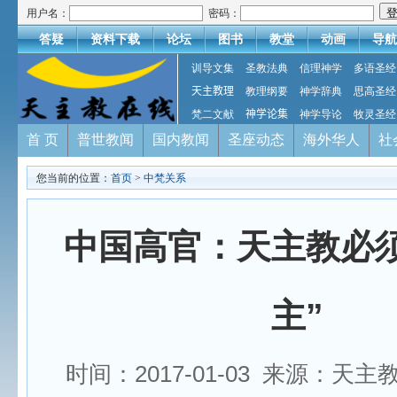
用户名：
密码：
答疑
资料下载
论坛
图书
教堂
动画
导航
训导文集
圣教法典
信理神学
多语圣经
天主教理
教理纲要
神学辞典
思高圣经
梵二文献
神学论集
神学导论
牧灵圣经
首 页
普世教闻
国内教闻
圣座动态
海外华人
社
您当前的位置：
首页
>
中梵关系
中国高官：天主教必须
主”
时间：2017-01-03 来源：天