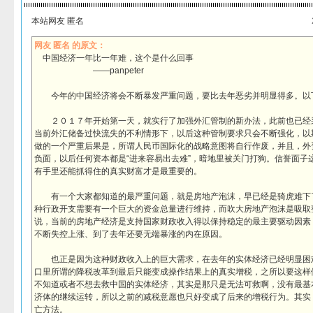
本站网友 匿名
网友 匿名 的原文：
中国经济一年比一年难，这个是什么回事
——panpeter
今年的中国经济将会不断暴发严重问题，要比去年恶劣并明显得多。以
２０１７年开始第一天，就实行了加强外汇管制的新办法，此前也已经
当前外汇储备过快流失的不利情形下，以后这种管制要求只会不断强化，以
做的一个严重后果是，所谓人民币国际化的战略意图将自行作废，并且，外
负面，以后任何资本都是“进来容易出去难”，暗地里被关门打狗。信誉面子
有手里还能抓得住的真实财富才是最重要的。
有一个大家都知道的最严重问题，就是房地产泡沫，早已经是骑虎难下
种行政开支需要有一个巨大的资金总量进行维持，而吹大房地产泡沫是吸取
说，当前的房地产经济是支持国家财政收入得以保持稳定的最主要驱动因素
不断失控上涨、到了去年还要无端暴涨的内在原因。
也正是因为这种财政收入上的巨大需求，在去年的实体经济已经明显困
口里所谓的降税改革到最后只能变成操作结果上的真实增税，之所以要这样
不知道或者不想去救中国的实体经济，其实是那只是无法可救啊，没有最基
济体的继续运转，所以之前的减税意愿也只好变成了后来的增税行为。其实
亡方法。