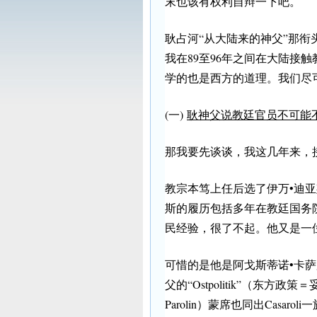
末也该有权利自辩一下吧。
耿占河“从大陆来的神父”那衔
我在89至96年之间在大陆接
学的也是西方的道理。我们尽
(一)
耿神父说教廷官员不可能
那我要先谈谈，我这几年来，
教宗本笃上任后选了伊万•
迪亚
斯的履历包括多年在教廷国务
民经验，很了不起。他又是一
可惜的是他是阿戈斯蒂诺•卡萨罗利（
父的“Ostpolitik”（东方
Parolin）蒙席也同出Casaro