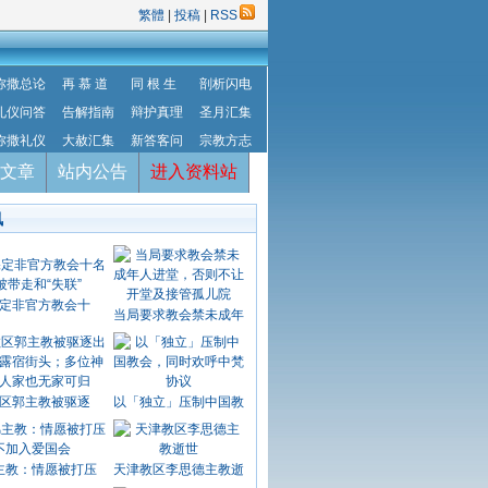
繁體
|
投稿
|
RSS
弥撒总论
再 慕 道
同 根 生
剖析闪电
礼仪问答
告解指南
辩护真理
圣月汇集
弥撒礼仪
大赦汇集
新答客问
宗教方志
文章
站内公告
进入资料站
讯
定非官方教会十
当局要求教会禁未成年
区郭主教被驱逐
以「独立」压制中国教
主教：情愿被打压
天津教区李思德主教逝