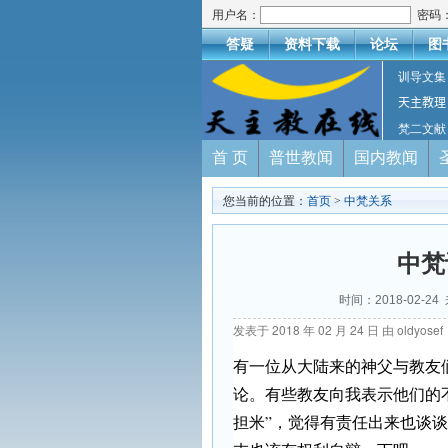
用户名：
密码
答疑
资料下载
论坛
图
训导文集
天主教理
梵二文献
首 页
普世教闻
国内教闻
您当前的位置：
首页
>
中梵关系
中梵
时间：2018-02-2
发表于
2018 年 02 月 24 日
由
oldyosef
有一位从大陆来的神父与教友
论。有些教友向我表示他们的
担米”，觉得有责任出来也谈