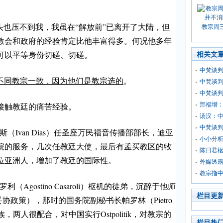
头也压不到我，我虽在“解放前”已离开了大陆，但
教宗周
触教会和政府的经验肯定比他丰富得多。何况他多年
可以平等身份切磋、切磋。
相关文
中梵谈判
不同教宗一致，因为他们是教宗选的
。
中梵谈
中梵谈判
接触教廷的痛苦经验。
邢福增：
汤汉：中
中梵谈判
斯（Ivan Dias）任圣座万民福音传播部部长，迪亚
小小分
院的服务，几次任教廷大使，最后有孟买教区的牧
陈日君
位亚洲人，增加了教廷的国际性。
外媒透
教宗指
Agostino Casaroli）枢机的徒弟，沉醉于他师
栏目更
政策＝妥协政策），那时的国务院副秘书长帕罗林（Pietro
li一族，两人很配合，对中国实行Ostpolitik，对教宗的
栏目热