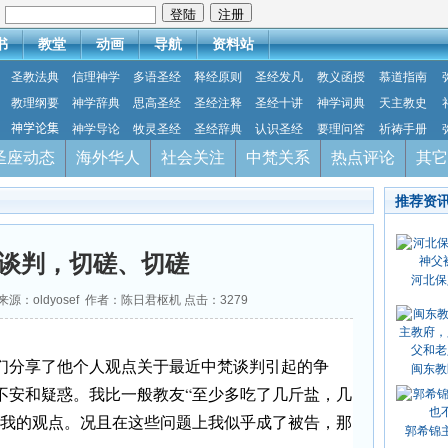
：
书
教堂
动画
导航
资料站
圣教法典
信理神学
多语圣经
释经原则
圣经发凡
教义函授
慕道指南
教理纲要
神学辞典
思高圣经
圣经注释
圣经十讲
神学词典
天主教史
神学论集
神学导论
牧灵圣经
圣经辞典
认识圣经
要理问答
祈祷手册
圣座动态
海外华人
社会关注
中梵关系
热点评论
其它
推荐资
谈判，切磋、切磋
河北保
4 来源：oldyosef 作者：陈日君枢机 点击：
3279
们分享了他个人观点关于最近中梵谈判引起的争
闽东教
不安和疑惑。我比一般教友“至少多吃了几斤盐，几
谈我的观点。况且在这些问题上我似乎成了被告，那
郭希锦