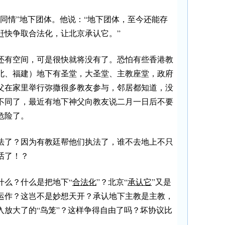
同情”地下团体。他说：“地下团体，至今还能存
赶快争取合法化，让北京承认它。”
还有空间，可是很快就将没有了。恐怕有些香港教
北、福建）地下有圣堂，大圣堂、主教座堂，政府
父在家里举行弥撒很多教友参与，邻居都知道，没
不同了，最近有地下神父向教友说二月一日后不要
危险了。
法了？因为有教廷帮他们执法了，谁不去地上不只
话了！？
什么？什么是把地下“
合法化
”？北京“
承认它
”又是
运作？这岂不是妙想天开？承认地下主教是主教，
入放大了的“鸟笼”？这样争得自由了吗？坏协议比