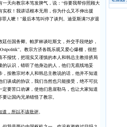
有一天向教宗本笃发脾气，说：“你要我帮你照顾大
有实权！我讲话根本无用，你为什么又不伸出援
得罪人嚒！”最后本笃叫停了谈判。迪亚斯满75岁退
教廷任国务卿。帕罗林谈吐斯文，外交手段绝妙，
tpolitik”。教宗方济各既乐观又爱心爆棚，很想
喜不报忧，把现实又谨慎的本人和韩总主教排挤局
接的认识，错听了他身边的人，他们无底线地妥
步，按教宗对本人和韩总主教说的话，他并不知道
他们谈成的协议，我们当然也只能接受，绝不可抗
一定要苦口劝谏，使他们悬崖勒马，也让大家知道
不要让国内兄弟错怪了教宗。
知道，所以不该批评
。
，但我是两位中国枢机之一，也没有资格过目吗？