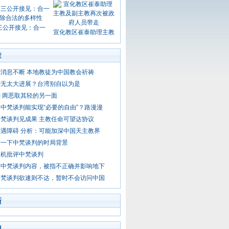
三公开接见：合一
宣化教区崔泰助理主教
章
消息不断 本地教徒为中国教会祈祷
判无太大进展？台湾别自以为是
 两恶取其轻的另一面
中梵谈判能实现“必要的自由”？路漫漫
梵谈判见成果 主教任命可望达协议
遇障碍 分析：可能加深中国天主教界
析一下中梵谈判的时局背景
枢机批评中梵谈判
露中梵谈判内容，被指不正确并影响地下
中梵谈判欲速则不达，暂时不会访问中国
新
门