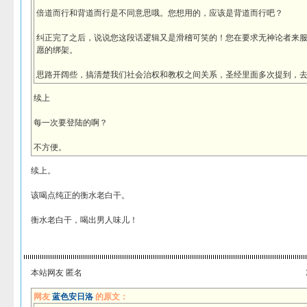
倍道而行和背道而行是不同意思哦。您想用的，应该是背道而行吧？
纠正完了之后，说说您这段话逻辑又是滑稽可笑的！您在要求无神论者来
愿的绑架。
思路开阔些，搞清楚我们社会治权和教权之间关系，圣经里面多次提到，
续上
每一次要登陆的啊？
不方便。
续上。
该喝点纯正的衡水老白干。
衡水老白干，喝出男人味儿！
本站网友 匿名
网友
蓝色安日洛
的原文：