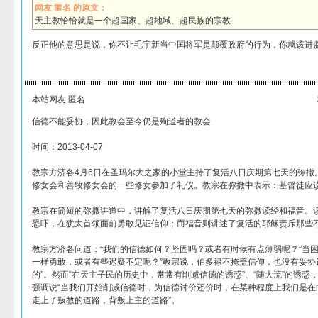
网友 匿名 的原文：
天主教恰恰就是一个超国家、超地域、超民族的宗教
反正他的意思是说，你不让毛宇新当中国将军是颠覆政府的行为，你就该进
本站网友 匿名
信德不能妥协，因此教会至今仍是殉道者的教会
时间：2013-04-07
教宗方济各4月6日在圣玛尔大之家的小堂主持了复活八日庆期第七天的弥撒
修女会和善牧修女会的一些修女参加了礼仪。教宗在弥撒中表示：基督徒应
教宗在简短的弥撒讲道中，讲解了复活八日庆期第七天的弥撒读经和福音。
恐吓，在犹太首领面前勇敢见证信仰；而福音则讲述了复活的耶稣责斥那些
教宗方济各问道：“我们的信德如何？坚固吗？或者有时候有点薄弱呢？”当困
一样勇敢，或者有些迟疑不定呢？”教宗说，伯多禄不掩盖信仰，也没有妥协
的”。然而“在天主子民的历史中，常常有削减信德的诱惑”、“随大流”的诱惑
强调说“当我们开始削减信德时，为信德讨价还价时，在某种程度上我们是在
走上了叛教的道路，背叛上主的道路”。