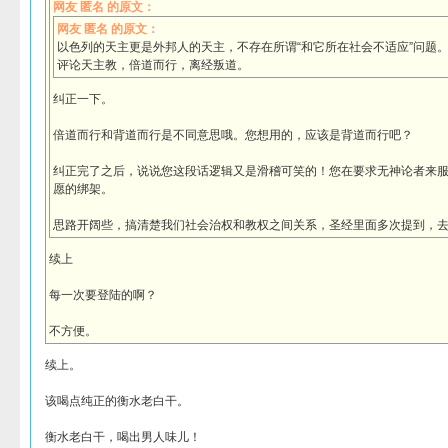
网友 匿名 的原文：
网友 匿名 的原文：
以色列的天主更是外邦人的天主，不存在所谓“和它所在社会不适应”问题
评论天主教，倍道而行，离经叛道。
纠正一下。
倍道而行和背道而行是不同意思哦。您想用的，应该是背道而行吧？
纠正完了之后，说说您这段话逻辑又是滑稽可笑的！您在要求无神论者来
愿的绑架。
思路开阔些，搞清楚我们社会治权和教权之间关系，圣经里面多次提到，
续上
每一次要登陆的啊？
不方便。
续上。
该喝点纯正的衡水老白干。
衡水老白干，喝出男人味儿！