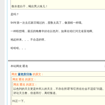
衡水老白干，喝出男人味儿！
是吗？
94年第一次去石家庄喝过的，度数太高了，像酒精一样哦。
一种联想哦，最后的晚餐辛好在以色列，如果在咱们河北省某地啊。
祂起杯来。。。不合适的呀。
哈哈哈。。。
本站网友 匿名
网友
蓝色安日洛
的原文：
网友 匿名 的原文：
网友 匿名 的原文：
以色列的天主更是外邦人的天主，不存在所谓“和它所在社会不适应”问题
评论天主教，倍道而行，离经叛道。
纠正一下。