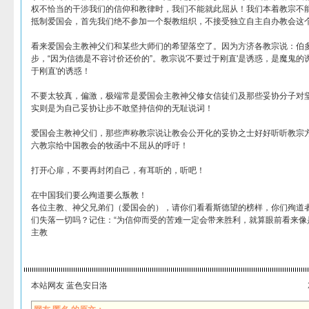
权不恰当的干涉我们的信仰和教律时，我们不能就此屈从！我们本着教宗不
抵制爱国会，首先我们绝不参加一个裂教组织，不接受独立自主自办教会这
看来爱国会主教神父们和某些大师们的希望落空了。因为方济各教宗说：伯
步，“因为信德是不容讨价还价的”。教宗说'不要过于刚直'是诱惑，是魔鬼的
于刚直'的诱惑！
不要太较真，偏激，极端常是爱国会主教神父修女信徒们及那些妥协分子对
实则是为自己妥协让步不敢坚持信仰的无耻说词！
爱国会主教神父们，那些声称教宗说让教会公开化的妥协之士好好听听教宗
六教宗给中国教会的牧函中不屈从的呼吁！
打开心扉，不要再封闭自己，有耳听的，听吧！
在中国我们要么殉道要么叛教！
各位主教、神父兄弟们（爱国会的），请你们看看斯德望的榜样，你们殉道
们失落一切吗？记住：“为信仰而受的苦难一定会带来胜利，就算眼前看来像
主教
本站网友 蓝色安日洛