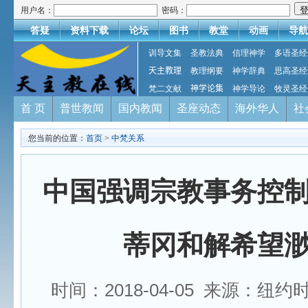
用户名：
密码：
答疑
资料下载
论坛
图书
教堂
动画
导航
训导文集
圣教法典
信理神学
多语圣经
天主教理
教理纲要
神学辞典
思高圣经
梵二文献
神学论集
神学导论
牧灵圣经
首 页
普世教闻
国内教闻
圣座动态
海外华人
社
您当前的位置：
首页
>
中梵关系
中国强调宗教事务控
蒂冈和解希望
时间：2018-04-05 来源：纽