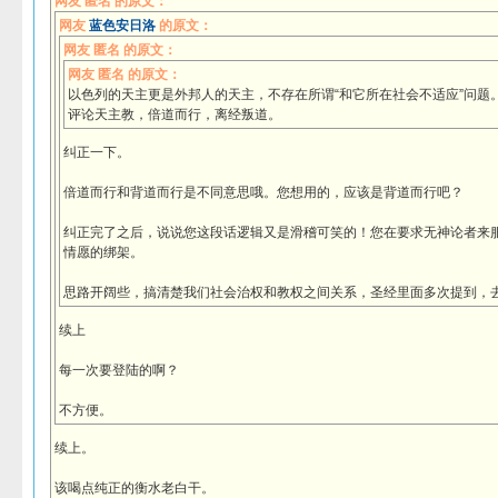
网友 匿名 的原文：
网友
蓝色安日洛
的原文：
网友 匿名 的原文：
网友 匿名 的原文：
以色列的天主更是外邦人的天主，不存在所谓“和它所在社会不适应”问题
评论天主教，倍道而行，离经叛道。
纠正一下。
倍道而行和背道而行是不同意思哦。您想用的，应该是背道而行吧？
纠正完了之后，说说您这段话逻辑又是滑稽可笑的！您在要求无神论者来
情愿的绑架。
思路开阔些，搞清楚我们社会治权和教权之间关系，圣经里面多次提到，
续上
每一次要登陆的啊？
不方便。
续上。
该喝点纯正的衡水老白干。