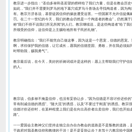
教宗进一步指出：“圣伯多禄和圣若望的榜样给了我们力量，但是在教会历史
如此，“我们并不需要到罗马的地下墓穴或罗马斗兽场去寻找殉道者，因为殉
有。教宗方济各说，基督徒因信仰的缘故遭受迫害。一些国家不允许信徒佩
罚。在二十一世纪的今天，我们的教会仍然是一个殉道者的教会”，仍然属于
称“我们不得不说我们所见所闻”的人们。教宗继续说，是这些殉道者“给了我
所领受的信仰，这信仰是上主赐给祂所有子民的礼物”。
教宗明确指出：“我们不能凭自己做这事，因为这是一个恩宠，信德的恩宠。
啊，求祢保护我的信德，让它成长，愿我的信德坚固、勇敢，并在我必须如
时帮助我，赐我勇气’”。
教宗最后说，在今天，美好的祈祷词或许是这样的：愿上主帮助我们守护信
的人。
教宗说，伯多禄不掩盖信仰，也没有妥协让步，“因为信德是不容讨价还价的”
常有削减信德的诱惑”、“随大流”的诱惑，以及“不要过于刚直”的诱惑。教宗
信德讨价还价时，在某种程度上我们是在向出高价者出卖信仰，我们也开始
路”。
一一爱国会主教神父们坚持走独立自办自办教会的道路是不是叛教的道路，
于政府对我圣教信仰和教律的干涉！是不是妥协让步？本笃十六教宗给中国