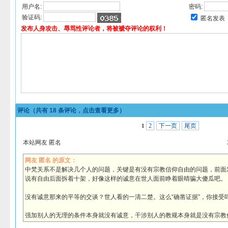
用户名:
密码:
验证码:
匿名发表
发布人身攻击、辱骂性评论者，将被褫夺评论的权利！
评论（共有
18
条评论，点击查看更多）
2
下一页
尾页
1
本站网友 匿名
网友 匿名 的原文：
中梵关系不是解决几个人的问题，关键是有没有宗教信仰自由的问题，前面
说有自由后面拆着十架，好像这样的诚意在世人面前睁着眼晴骗大傻瓜吧。
没有诚意那来的平等的交谈？世人看的一清二楚。这么“确凿证据”，你接受
强加别人的无理的条件本身就没有诚意，干涉别人的教规本身就是没有宗教