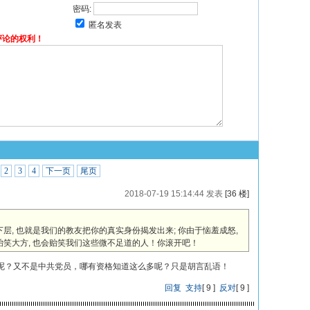
密码:
匿名发表
评论的权利！
2
3
4
下一页
尾页
2018-07-19 15:14:44 发表
[36 楼]
层, 也就是我们的教友把你的真实身份揭发出来; 你由于恼羞成怒,
贻笑大方, 也会贻笑我们这些微不足道的人！你滚开吧！
呢？又不是中共党员，哪有资格知道这么多呢？只是胡言乱语！
回复
支持
[
9
]
反对
[
9
]