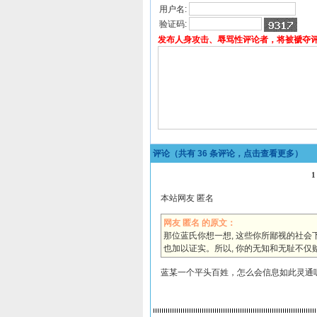
用户名:
验证码:
发布人身攻击、辱骂性评论者，将被褫夺
评论（共有
36
条评论，点击查看更多）
1
本站网友 匿名
网友 匿名 的原文：
那位蓝氏你想一想, 这些你所鄙视的社会下
也加以证实。所以, 你的无知和无耻不仅
蓝某一个平头百姓，怎么会信息如此灵通