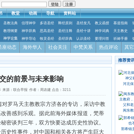
：
书
教堂
动画
导航
资料站
圣教法典
信理神学
多语圣经
释经原则
圣经发凡
教义函授
慕道指南
教理纲要
神学辞典
思高圣经
圣经注释
圣经十讲
神学词典
天主教史
神学论集
神学导论
牧灵圣经
圣经辞典
认识圣经
要理问答
祈祷手册
圣座动态
海外华人
社会关注
中梵关系
热点评论
其它
推荐资
交的前景与未来影响
河北保
-03 来源：联合早报 作者：周农建 点击：
3211
篇对罗马天主教教宗方济各的专访，采访中教
闽东教
系改善感到乐观。据此前海外媒体报道，梵蒂
经秘密谈判三年，双方快要达成历史性协议。
郭希锦
个历史性事件，对中国和相关各方将产生巨大