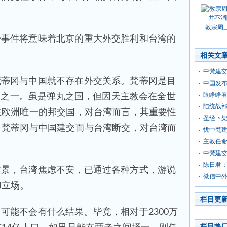
教宗周
一事件将意味着北京的重大外交胜利和台湾的
相关文
中梵建
梵蒂冈与中国就不存在外交关系。梵蒂冈是目
中国发布
眼睁睁看
国”之一。虽是弹丸之国，但因天主教会在全世
陆统战部
在欧洲唯一的邦交国，对台湾而言，其重要性
圣经下架
。梵蒂冈与中国建交而与台湾断交，对台湾而
忧中梵建
主教任命
中梵建
陈日君：
前景，台湾焦虑不安，已通过各种方式，游说
微信中外
和立场。
栏目更
可能不会有什么结果。毕竟，相对于2300万
栏目热