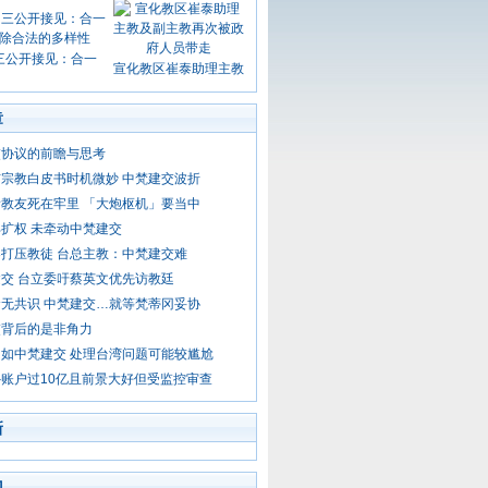
三公开接见：合一
宣化教区崔泰助理主教
章
交协议的前瞻与思考
宗教白皮书时机微妙 中梵建交波折
教友死在牢里 「大炮枢机」要当中
扩权 未牵动中梵建交
打压教徒 台总主教：中梵建交难
交 台立委吁蔡英文优先访教廷
无共识 中梵建交…就等梵蒂冈妥协
交背后的是非角力
如中梵建交 处理台湾问题可能较尴尬
账户过10亿且前景大好但受监控审查
新
门