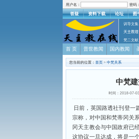
用户名：
密码
答疑
资料下载
论坛
图
训导文集
天主教理
梵二文献
首 页
普世教闻
国内教闻
您当前的位置：
首页
>
中梵关系
中梵建
时间：2018-07
日前，英国路透社刊登一
宗称，对中国和梵蒂冈关
冈天主教会与中国政府已
这协议一旦达成，将是一