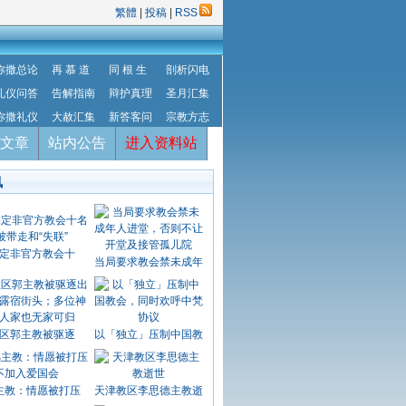
繁體
|
投稿
|
RSS
弥撒总论
再 慕 道
同 根 生
剖析闪电
礼仪问答
告解指南
辩护真理
圣月汇集
弥撒礼仪
大赦汇集
新答客问
宗教方志
文章
站内公告
进入资料站
讯
定非官方教会十
当局要求教会禁未成年
区郭主教被驱逐
以「独立」压制中国教
主教：情愿被打压
天津教区李思德主教逝