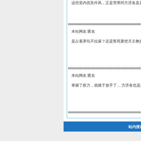
这些党内优良作风，正是梵蒂冈方济各及
本站网友 匿名
是占着茅坑不拉屎？还是誓死要把天主教
本站网友 匿名
掌握了权力，就难于放手了 ... 方济各也
站内搜