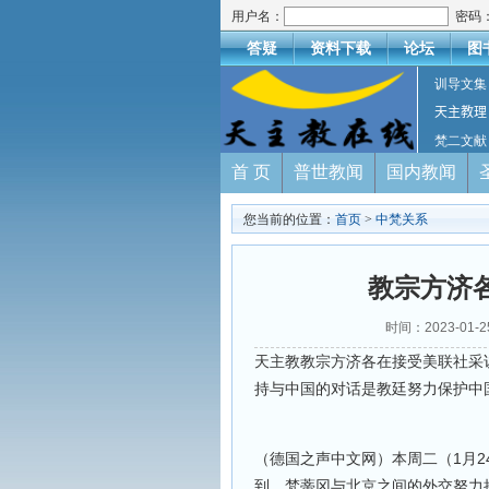
用户名：
密码
答疑
资料下载
论坛
图
训导文集
天主教理
梵二文献
首 页
普世教闻
国内教闻
您当前的位置：
首页
>
中梵关系
教宗方济
时间：2023-0
天主教教宗方济各在接受美联社采
持与中国的对话是教廷努力保护中
（德国之声中文网）本周二（1月
到，梵蒂冈与北京之间的外交努力