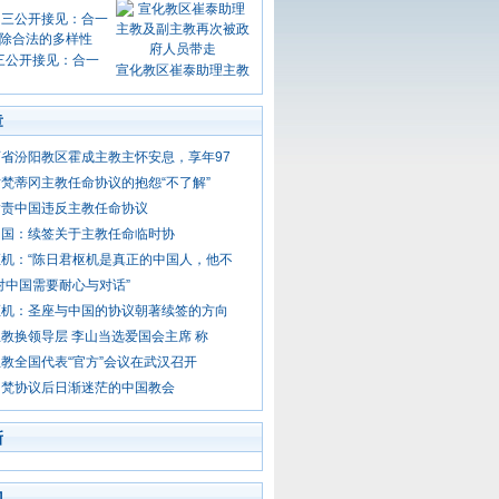
三公开接见：合一
宣化教区崔泰助理主教
章
省汾阳教区霍成主教主怀安息，享年97
梵蒂冈主教任命协议的抱怨“不了解”
指责中国违反主教任命协议
中国：续签关于主教任命临时协
机：“陈日君枢机是真正的中国人，他不
对中国需要耐心与对话”
枢机：圣座与中国的协议朝著续签的方向
教换领导层 李山当选爱国会主席 称
教全国代表“官方”会议在武汉召开
中梵协议后日渐迷茫的中国教会
新
门