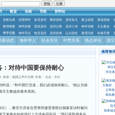
：
书
教堂
动画
导航
资料站
圣教法典
信理神学
多语圣经
释经原则
圣经发凡
教义函授
慕道指南
教理纲要
神学辞典
思高圣经
圣经注释
圣经十讲
神学词典
天主教史
神学论集
神学导论
牧灵圣经
圣经辞典
认识圣经
要理问答
祈祷手册
圣座动态
海外华人
社会关注
中梵关系
热点评论
其它
推荐资
各：对待中国要保持耐心
河北保
1-25 来源：德国之声中文网 作者： 点击：
919
访时说：“和中国打交道，我们必须保持耐心。”他认为保
国天主教徒的基本原则。
闽东教
24日），教宗方济各在梵蒂冈接受美联社独家采访时被问
郭希锦
接下来将会如何进行？方济各回应说：“我们采取很多步