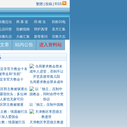
繁體
|
投稿
|
RSS
弥撒总论
再 慕 道
同 根 生
剖析闪电
礼仪问答
告解指南
辩护真理
圣月汇集
弥撒礼仪
大赦汇集
新答客问
宗教方志
文章
站内公告
进入资料站
讯
定非官方教会十
当局要求教会禁未成年
区郭主教被驱逐
以「独立」压制中国教
主教：情愿被打压
天津教区李思德主教逝