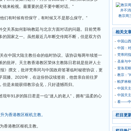
大镜来检视。最重要的是不要中断对话。”
教宗周
“他们有时候有些保守，有时候又不是那么保守。”
外交关系如何影响教廷与北京方面对话的问题。目前梵蒂
相关文
多的国家之一。虽然最近几年断交传闻不断，但是双方仍
中国山西
中国：对
梵蒂冈
有关在中国大陆主教任命的临时协议。该协议每两年续签一
圣座与
派的批评。天主教香港教区荣休主教陈日君就是批评人士
斐洛尼枢
约时报》撰文，批评梵蒂冈与中国政府签署临时秘密协议，更
教宗：“
屈膝。2020年，在这份协议续签前，他曾亲自前往罗
帕罗林
，但是未能获得教宗会见，只好遗憾而归。
中国天主
中国天主
现年91岁的陈日君是一位“迷人的老人”，拥有“温柔的心
看——
栏目更
升为香港教区枢机主教。
栏目热