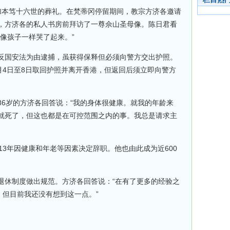
加本笃十六世的葬礼。在梵蒂冈停留期间，教宗方济各邀请
，方济各的私人书房前拜访了一尊佘山圣母像。陈日君看
像孩子一样哭了起来。”
反国安法为由逮捕，虽获得保释但必须向警方交出护照。
月4日至8日取回护照并离开香港，但返回后须立即向警方
86岁的方济各回答说：“我的身体很健康。就我的年龄来
就死了，但这也都是在可控范围之内的事。我总是请求主
13年因健康和年老等因素决定辞职。他也由此成为近600
退休制度做出规范。方济各回答说：“在有了更多的经验之
准化。但目前我还没有想到这一点。”