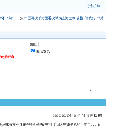
分享按钮
“不了解”
下一篇:
中国再次单方面委沈斌为上海主教 被指「挑战」中梵
密码:
匿名发表
评论的权利！
2023-03-04 10:41:01 发表
[3 楼]
是意味着方济各在等待更多的贿赂？？因为贿赂是党的一贯作风，而