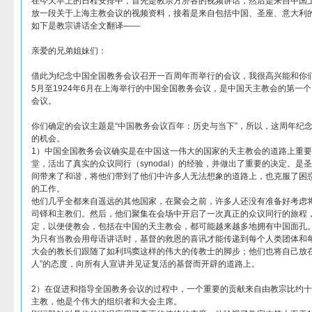
在今天早上的日程安排中，首先是教宗方济各的视频讲话，然后是来自中国
放一段关于上海主教会议的视频资料，接着是来自包括中国、圣座、意大利
如下是教宗讲话全文翻译——
亲爱的兄弟姐妹们：
借此为纪念中国全国教务会议召开一百周年而举行的会议，我很高兴能和你们
5月至1924年6月在上海举行的中国全国教务会议，是中国天主教会的第一
会议。
你们确定的会议主题是“中国教务会议百年：历史与当下”，所以，这周年纪
的机会。
1）中国全国教务会议确实是在中国这一伟大的国家的天主教会的道路上重
堂，活出了真实的众议同行（synodal）的经验，并做出了重要的决定。是
间带来了和谐，将他们带到了他们中许多人无法想象的道路上，也克服了困
的工作。
他们几乎全都来自遥远的其他国家，在聚会之前，许多人还没有准备好考虑
司铎和主教们。然后，他们聚集在会场中开启了一次真正的众议同行的旅程
定，以便使教会，包括在中国的天主教会，都可能越来越多地拥有中国面孔
为只有当教会用母语讲话时，基督的救恩的喜讯才能传递到每个人类团体和
大会的教长们跟随了如利玛窦这样的伟大的传教士的脚步；他们也将自己放在
人”的态度，向所有人宣讲并见证复活的基督而开辟的道路上。
2）在促进和指导全国教务会议的过程中，一个重要的贡献来自由教宗比约
主教，他是个伟大的组织者和大会主席。