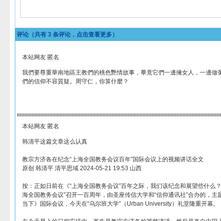
评论（共有
3
条评论，点击查看更多）
本站网友 匿名
我們要尊重華南地區主教們的桃色艷情故事，畢竟它們一邊擁女人，一邊做
們的信仰不容質疑。周守仁，你算什麼？
本站网友 匿名
韩清平这篇文章这么认真
教宗方济各在纪念“上海全国教务会议百年”国际会议上的视频讲话全文
原创 韩清平 清平思域 2024-05-21 19:53 山西
按：正如日前在《“上海全国教务会议”百年之际，我们该纪念和展望些什么？
海全国教务会议”召开一百周年，由圣座传信大学和“信仰通讯社”合办的，主
当下》国际会议，今天在“乌尔班大学”（Urban University）礼堂隆重开幕。