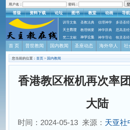
用户名：
密码：
答疑
资料下载
论坛
图书
教堂
动画
导航
训导文集
圣教法典
信理神学
多语圣经
天主教理
教理纲要
神学辞典
思高圣经
梵二文献
神学论集
神学导论
牧灵圣经
首 页
普世教闻
国内教闻
圣座动态
海外华人
社
您当前的位置：
首页
>
国内教闻
香港教区枢机再次率
大陆
时间：2024-05-13 来源：
天亚社