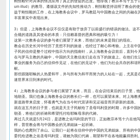
刚恒毅针对具体的情况应用了真正的使徒的态度。他珍视了教宗本笃十五于191
um illud）的教导。遵循该文件的先知性推动力，刚恒毅坚持说明了教会的
益于刚恒毅的工作，在上海教务会议中，罗马教廷与中国教会之间的共融在
丰富果实中表现出来。
3）但是，上海教务会议不仅仅是有助于放弃了以前盛行的错误的做法。这不
合规的道路及其使命的本质：只信赖基督的恩典和祂的吸引力！
这第一次教务会议的参与者们展望了未来，而他们的未来是我们的现在。
教会在历史长河中经历了意想不到的旅途，也经过了耐心和考验。上主在中
子民的信仰是整个过程中指示方向的指南针，从上海教务会议前后，直到今
在与罗马主教的共融中，中国的天主教信友们走在当下的旅途上。在他们生
事业的服务为自己的信仰作见证，在他们的见证中，他们为社会共存的和谐
献。
那些跟随耶稣的人热爱和平，并与所有为和平而努力的人站在一起，尤其是
速世界末日到来的时代。
4）上海教务会议的参与者们展望了未来，而且，在会议结束后的日子里，
地朝圣。我们也像上海教务会议的教长们一样，也可以展望未来。对上海教
新道路带来启发，怀着勇气为在当今时代宣讲和见证福音而开辟新的道路。
就在这五月的日子里，也就是天主子民献给了圣母玛利亚的时期，许多中国
朝圣，将他们的祈祷和希望托付给耶稣母亲的代祷。
再过几天就是5月24日，是进教之佑玛利亚的节日，正如教宗本笃十六在他
样，普世教会将与中国教会的兄弟姐妹一起祈祷。
我的心也爬到了佘山。让我们一起将在信仰中的中国的兄弟姐妹、所有的中
委托给进教之佑圣母玛利亚，请她为我们代祷，期望和平在各地能赢得胜利