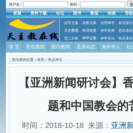
用户名：
密码：
答疑
资料下载
论坛
图书
教堂
动画
导航
训导文集
圣教法典
信理神学
多语圣经
天主教理
教理纲要
神学辞典
思高圣经
梵二文献
神学论集
神学导论
牧灵圣经
首 页
普世教闻
国内教闻
圣座动态
海外华人
社
您当前的位置：
首页
>
热点评论
【亚洲新闻研讨会】
题和中国教会的
时间：2018-10-18 来源：
亚洲