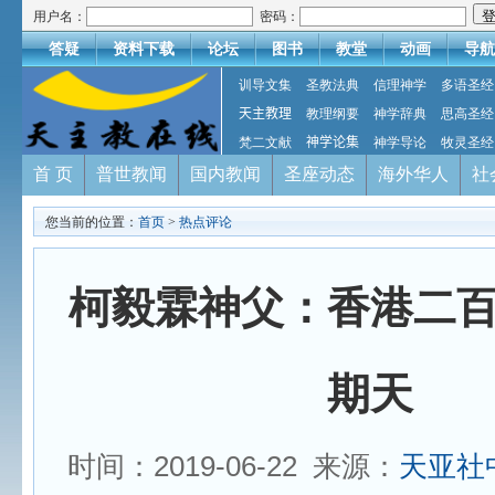
用户名：
密码：
答疑
资料下载
论坛
图书
教堂
动画
导航
训导文集
圣教法典
信理神学
多语圣经
天主教理
教理纲要
神学辞典
思高圣经
梵二文献
神学论集
神学导论
牧灵圣经
首 页
普世教闻
国内教闻
圣座动态
海外华人
社
您当前的位置：
首页
>
热点评论
柯毅霖神父：香港二
期天
时间：2019-06-22 来源：
天亚社