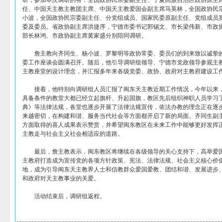
研，参加本次调研的有：全国政协民宗委副主任、宁夏回族自治区政协原主
任、中国天主教主教团主席、中国天主教爱国会副主席马英林，全国政协民
小波，全国政协民宗委副主任、分党组成员、国家民委原副主任、党组成员罗
委及委员。省政协副主席洪捷序，宁德市委书记郭锡文、市长梁伟新、市政
部长林鸿、市政协副主席黄家盛分别陪同调研。
詹主教向齐同生、杨小波、罗黎明等政协常委、委员们的到来致以诚挚的
委工作座谈会圆满召开。随后，他引导调研组领导、宁德市党政领导参观主
主教座堂的设计理念，并汇报多年来各级党委、政协、政府对主教府建设工
接着，他特别向调研组人员汇报了闽东天主教近期工作情况，今年以来，教
具备条件的教堂大都已经立起旗杆、升起国旗，教区先后组织神职人员学习
典》等法律法规，各堂也逐步开展了法律法规宣传，依法办教的理念正在逐
来越密切，在构建和谐、服务当代社会等方面都开启了新的局面。齐同生副
方面取得的喜人成果表示赞赏，并希望闽东教区在未来工作中能够更好发挥
主教走与社会主义社会相适应的道路。
最后，詹主教表示，闽东教区将继续在各级领导的关心支持下，高举爱国
主教府打造成为宣传党的各项方针政策、宪法、法律法规、社会主义核心价
地，成为引导闽东天主教界人士和信教群众爱国爱教、团结和谐、发展进步
和政府对天主教事业的关爱。
活动结束后，调研组返程。