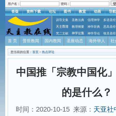
用户名：
密码：
答疑
资料下载
论坛
图书
教堂
动画
导航
训导文集
圣教法典
信理神学
多语圣经
天主教理
教理纲要
神学辞典
思高圣经
梵二文献
神学论集
神学导论
牧灵圣经
首 页
普世教闻
国内教闻
圣座动态
海外华人
社
您当前的位置：
首页
>
热点评论
中国推「宗教中国化
的是什么？
时间：2020-10-15 来源：
天亚社