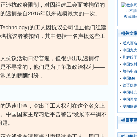
们正违抗政府限制，对因组建工会而被拘留的
的逮捕是自2015年以来规模最大的一次。
教宗周
 Technology)的工人因抗议公司阻止他们组建
相关文
0名抗议者被扣留，其中包括一名声援这些工
近八百名
中国九
工人抗议活动日渐普遍，但很少出现逮捕行
和解始
中国农
也是不寻常的，他们是为了争取政治权利——
脸书申请
更常见的薪酬纠纷，
中国Me
德语媒
中国社
中国再
愿的迅速审查，突出了工人权利在这个名义上
要闻解说
。中国国家主席习近平曾警告“发展不平衡不
栏目更
问题。
体正在线发布请愿书以声援这些工人，周四上
栏目热