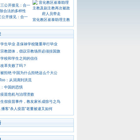
三公开接见：合一
宣化教区崔泰助理主教
章
学生毕业 圣保禄学校隆重举行毕业
大宗教团体，倡议宗教场所必须挂国旗
于学校和学生之间的信任
村改革失败了吗？
被拒绝 中国为什么拒绝这么个大公
 Too：从涓滴到洪流
体：中国的恐惧
会疫苗危机与治理溃败
发生假疫苗事件，教友家长成惊弓之鸟
 播客“杀人疫苗”老董被逮又如何
新
门