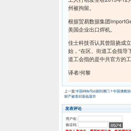
州被拘留。
根据贸易数据集团ImportGen
美国企业出口焊机。
佳士科技否认其曾阻挠成立
始，“在区、街道工会指导
道工会指的是中共官方的
译者/何黎
上一篇:
中国#MeToo烧到佛门？中国佛
财产被查封面临退市
发表评论
用户名:
验证码: