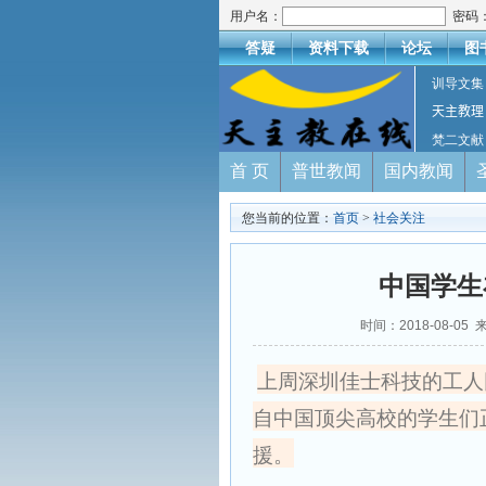
用户名：
密码
答疑
资料下载
论坛
图
训导文集
天主教理
梵二文献
首 页
普世教闻
国内教闻
您当前的位置：
首页
>
社会关注
中国学生
时间：2018-08-
上周深圳佳士科技的工人
自中国顶尖高校的学生们
援。