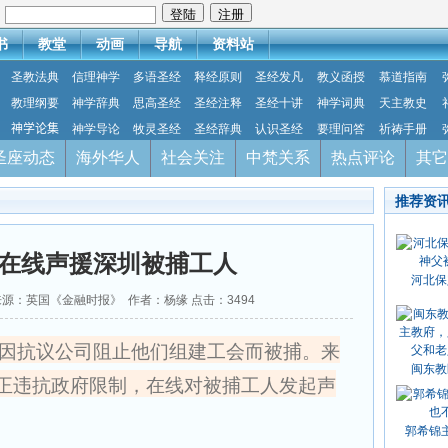
：
书
教堂
动画
导航
资料站
圣教法典
信理神学
多语圣经
释经原则
圣经发凡
教义函授
慕道指南
教理纲要
神学辞典
思高圣经
圣经注释
圣经十讲
神学词典
天主教史
神学论集
神学导论
牧灵圣经
圣经辞典
认识圣经
要理问答
祈祷手册
圣座动态
海外华人
社会关注
中梵关系
热点评论
其它
推荐资
在线声援深圳被捕工人
河北保
05 来源：英国《金融时报》 作者：杨缘 点击：
3494
因抗议公司阻止他们组建工会而被捕。来
闽东教
正违抗政府限制，在线对被捕工人发起声
郭希锦