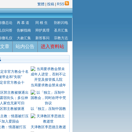
繁體
|
投稿
|
RSS
弥撒总论
再 慕 道
同 根 生
剖析闪电
礼仪问答
告解指南
辩护真理
圣月汇集
弥撒礼仪
大赦汇集
新答客问
宗教方志
文章
站内公告
进入资料站
讯
定非官方教会十
当局要求教会禁未成年
区郭主教被驱逐
以「独立」压制中国教
主教：情愿被打压
天津教区李思德主教逝