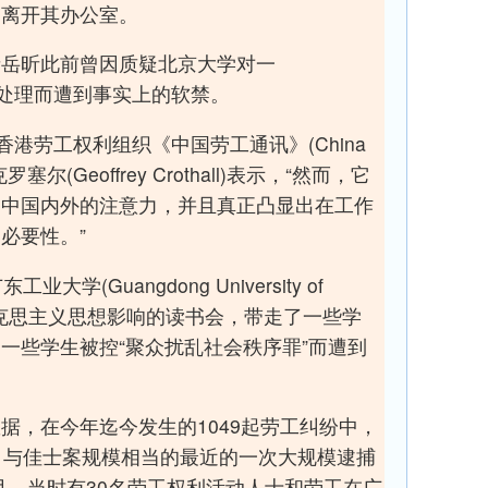
们离开其办公室。
者岳昕此前曾因质疑北京大学对一
动的处理而遭到事实上的软禁。
香港劳工权利组织《中国劳工通讯》(China
•克罗塞尔(Geoffrey Crothall)表示，“然而，它
引中国内外的注意力，并且真正凸显出在工作
必要性。”
学(Guangdong University of
受到马克思主义思想影响的读书会，带走了一些学
一些学生被控“聚众扰乱社会秩序罪”而遭到
据，在今年迄今发生的1049起劳工纠纷中，
。与佳士案规模相当的最近的一次大规模逮捕
2月，当时有30名劳工权利活动人士和劳工在广