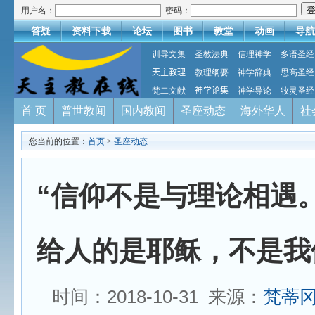
用户名：
密码：
答疑
资料下载
论坛
图书
教堂
动画
导航
训导文集
圣教法典
信理神学
多语圣经
天主教理
教理纲要
神学辞典
思高圣经
梵二文献
神学论集
神学导论
牧灵圣经
首 页
普世教闻
国内教闻
圣座动态
海外华人
社
您当前的位置：
首页
>
圣座动态
“信仰不是与理论相遇
给人的是耶稣，不是我
时间：2018-10-31 来源：
梵蒂