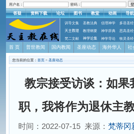
用户名：
密码：
答疑
资料下载
论坛
图书
教堂
动画
导航
训导文集
圣教法典
信理神学
多语圣经
天主教理
教理纲要
神学辞典
思高圣经
梵二文献
神学论集
神学导论
牧灵圣经
首 页
普世教闻
国内教闻
圣座动态
海外华人
社
您当前的位置：
首页
>
圣座动态
教宗接受访谈：如果
职，我将作为退休主
时间：2022-07-15 来源：
梵蒂冈