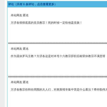
评论（共有
6
条评论，点击查看更多）
本站网友 匿名
方济各彻彻底底的党员教宗！死的时候一定给他盖党旗！
本站网友 匿名
作为退休罗马主教？方济各这是对本笃十六教宗辞职后称荣休教宗不满意呀
本站网友 匿名
方济各教宗你和你周围的大人们，对奥斯维辛集中营是什么看法？希特勒伟