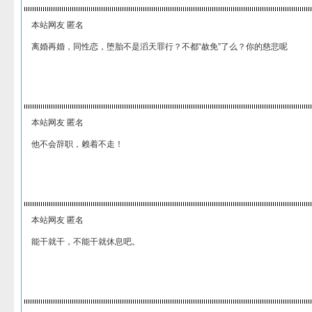
本站网友 匿名
离婚再婚，同性恋，堕胎不是滔天罪行？不都“赦免”了么？你的慈悲呢
本站网友 匿名
他不会辞职，赖着不走！
本站网友 匿名
能干就干，不能干就休息吧。