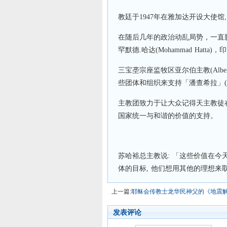
教廷于1947年在雅加达开设大使馆
在随后几年的政治动乱局势，一直影响
罕默德.哈达(Mohammad Hat
三宝垄宗座监牧区亚尔伯主教(Albertu
些团体和组织来支持「潘查希拉」(P
主教团致力于让大众记得天主教徒
国家统一与和谐的价值的支持。
苏哈裕总主教说: 「这些价值在今
体的目标, 他们想用其他的理想来
上一篇:
耶稣会传教士龙华民神父的《地震
发表评论