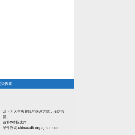
高级搜索
以下为天主教在线的联系方式，谨防假
冒。
请将#替换成@
邮件咨询:chinacath.org#gmail.com