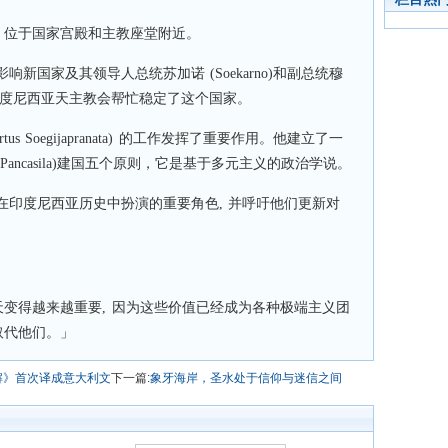
, 位于国家宫殿和主教座堂附近。
新国家及其领导人总统苏加诺 (Soekarno)和副总统穆
ta)，印度尼西亚天主教会帮忙稳定了这个国家。
s Soegijapranata) 的工作发挥了重要作用。他建立了一
ancasila)建国五个原则，它是基于多元主义的政治学说。
在印度尼西亚历史中扮演的重要角色, 并呼吁他们更新对
天变得越来越重要, 因为这些价值已经成为各种极端主义团
取代他们。」
解》首次译成意大利文
下一篇:
象牙海岸，圣水处于信仰与迷信之间