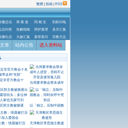
繁體
|
投稿
|
RSS
弥撒总论
再 慕 道
同 根 生
剖析闪电
礼仪问答
告解指南
辩护真理
圣月汇集
弥撒礼仪
大赦汇集
新答客问
宗教方志
文章
站内公告
进入资料站
讯
定非官方教会十
当局要求教会禁未成年
区郭主教被驱逐
以「独立」压制中国教
主教：情愿被打压
天津教区李思德主教逝