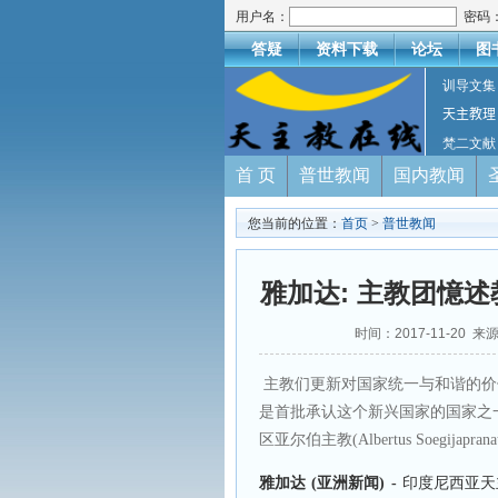
用户名：
密码
答疑
资料下载
论坛
图
训导文集
天主教理
梵二文献
首 页
普世教闻
国内教闻
您当前的位置：
首页
>
普世教闻
雅加达: 主教团憶
时间：2017-11-20 来
主教们更新对国家统一与和谐的价
是首批承认这个新兴国家的国家之
区亚尔伯主教(Albertus Soegijap
雅加达 (亚洲新闻) -
印度尼西亚天