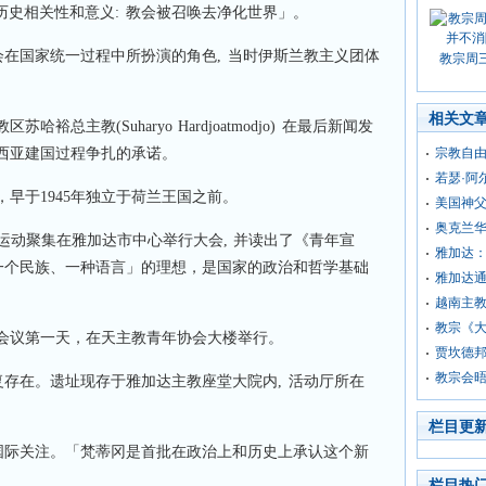
会的历史相关性和意义: 教会被召唤去净化世界」。
会在国家统一过程中所扮演的角色, 当时伊斯兰教主义团体
教宗周
相关文
总主教(Suharyo Hardjoatmodjo) 在最后新闻发
西亚建国过程争扎的承诺。
宗教自
若瑟·阿
早于1945年独立于荷兰王国之前。
美国神父
奥克兰华
义青年运动聚集在雅加达市中心举行大会, 并读出了《青年宣
雅加达
、一个民族、一种语言」的理想，是国家的政治和哲学基础
雅加达
越南主
教宗《大
会议第一天，在天主教青年协会大楼举行。
贾坎德邦
教宗会
复存在。遗址现存于雅加达主教座堂大院内, 活动厅所在
栏目更
为国际关注。「梵蒂冈是首批在政治上和历史上承认这个新
栏目热