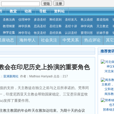
：
书
教堂
动画
导航
资料站
圣教法典
信理神学
多语圣经
释经原则
圣经发凡
教义函授
慕道指南
教理纲要
神学辞典
思高圣经
圣经注释
圣经十讲
神学词典
天主教史
神学论集
神学导论
牧灵圣经
圣经辞典
认识圣经
要理问答
祈祷手册
圣座动态
海外华人
社会关注
中梵关系
热点评论
其它
推荐资
述教会在印尼历史上扮演的重要角色
河北保
源：
亚洲新闻社
作者：Mathias Hariyadi 点击：
217
值的支持，天主教徒在独立之前与之后所承诺的。梵蒂冈
闽东教
一，印度尼西亚天主教会帮助国家稳定。三宝垄宗座监牧
ranata)发挥了重要作用。
郭希锦
主教主教团的年会昨天在雅加达结束。为期十天的会议