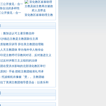
三公开接见：合一
宣化教区崔泰助理主教
章
由：雅加达认可土著宗教信仰
尔沙德总主教是主教团新任主席
质疑教宗训导 辞任美主教团信理顾
人天主教团体 举办海外华人牧传会
：印尼主教呼吁宗教间对话，反对激进主义
通过反对伊斯兰主义组织的法律
教团在受洪水影响的北部清化教区举行
原则》手谕 授权主教团核准礼书译
: 托波枢机肖像被「焚」。主教团秘
晤拉丁美洲主教团领导委员会：以喜乐和
新
门