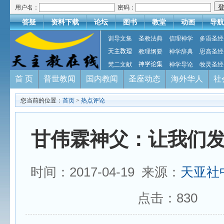
用户名：
密码：
答疑
资料下载
论坛
图书
教堂
动画
导航
训导文集
圣教法典
信理神学
多语圣经
天主教理
教理纲要
神学辞典
思高圣经
梵二文献
神学论集
神学导论
牧灵圣经
首 页
普世教闻
国内教闻
圣座动态
海外华人
社
您当前的位置：
首页
>
热点评论
甘伟霖神父：让我们
时间：2017-04-19 来源：
天亚社
点击：
830