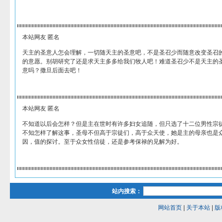
本站网友 匿名
天主的圣意人怎会理解，一切随天主的圣意吧，不是圣召少而随意改变圣召
的意愿。别胡研究了还是求天主多多给我们牧人吧！难道圣召少不是天主的
意吗？撒旦后面去吧！
本站网友 匿名
不知道以后会怎样？但是主在世时有许多妇女追随，但只选了十二位男性宗
不知怎样了解这事，圣母不但高于宗徒们，高于众天使，她是主的母亲也是
因，值的探讨。至于众女性信徒，还是参考保禄的见解为好。
站内搜索：
网站首页
|
关于本站
|
版