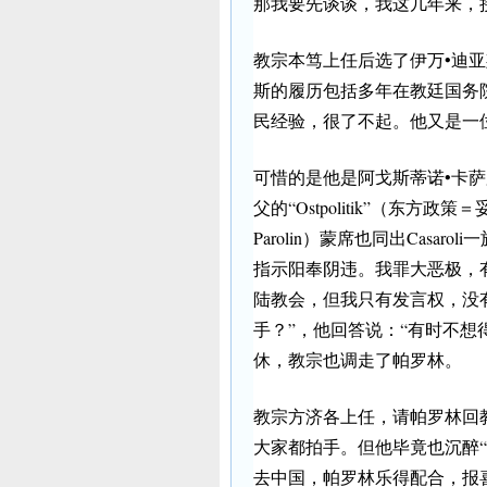
那我要先谈谈，我这几年来，
教宗本笃上任后选了伊万•
迪亚
斯的履历包括多年在教廷国务
民经验，很了不起。他又是一
可惜的是他是阿戈斯蒂诺•卡萨罗利（
父的“Ostpolitik”（东方
Parolin）蒙席也同出Casaro
指示阳奉阴违。我罪大恶极，
陆教会，但我只有发言权，没
手？”，他回答说：“有时不想
休，教宗也调走了帕罗林。
教宗方济各上任，请帕罗林回
大家都拍手。但他毕竟也沉醉“Os
去中国，帕罗林乐得配合，报