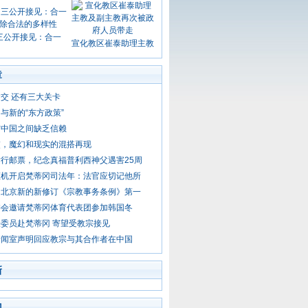
三公开接见：合一
宣化教区崔泰助理主教
章
交 还有三大关卡
与新的“东方政策”
与中国之间缺乏信赖
交，魔幻和现实的混搭再现
行邮票，纪念真福普利西神父遇害25周
枢机开启梵蒂冈司法年：法官应切记他所
：北京新的新修订《宗教事务条例》第一
委会邀请梵蒂冈体育代表团参加韩国冬
委员赴梵蒂冈 寄望受教宗接见
新闻室声明回应教宗与其合作者在中国
新
门