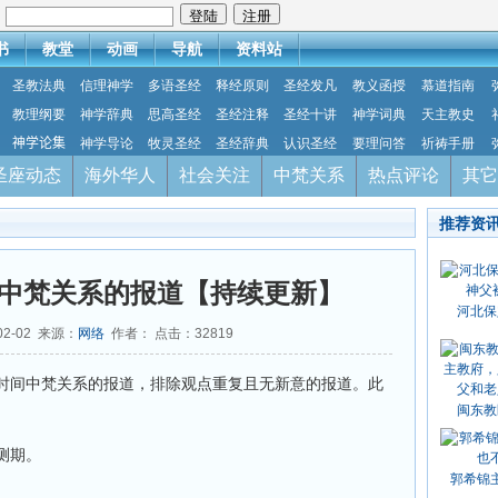
：
书
教堂
动画
导航
资料站
圣教法典
信理神学
多语圣经
释经原则
圣经发凡
教义函授
慕道指南
教理纲要
神学辞典
思高圣经
圣经注释
圣经十讲
神学词典
天主教史
神学论集
神学导论
牧灵圣经
圣经辞典
认识圣经
要理问答
祈祷手册
圣座动态
海外华人
社会关注
中梵关系
热点评论
其它
推荐资
中梵关系的报道【持续更新】
河北保
02-02 来源：
网络
作者： 点击：
32819
时间中梵关系的报道，排除观点重复且无新意的报道。此
闽东教
测期。
郭希锦