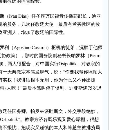
接触教廷的痛苦经验。
斯（Ivan Dias）任圣座万民福音传播部部长，迪亚
院的服务，几次任教廷大使，最后有孟买教区的牧
位亚洲人，增加了教廷的国际性。
Agostino Casaroli）枢机的徒弟，沉醉于他师
政策＝妥协政策），那时的国务院副秘书长帕罗林（Pietro
li一族，两人很配合，对中国实行Ostpolitik，对教宗的
有一天向教宗本笃发脾气，说：“你要我帮你照顾大
有实权！我讲话根本无用，你为什么又不伸出援
得罪人嚒！”最后本笃叫停了谈判。迪亚斯满75岁退
教廷任国务卿。帕罗林谈吐斯文，外交手段绝妙，
tpolitik”。教宗方济各既乐观又爱心爆棚，很想
喜不报忧，把现实又谨慎的本人和韩总主教排挤局