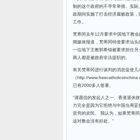
制的这个政府的不寻常举措。实际
政期间实施了打击经济腐败政策，
工作。
梵蒂冈去年12月要求中国地下教
闻媒体报道，梵蒂冈特使要求汕头
一位地下主教郭希锦被要求担任另
两人都是被政府非法提职的。
有关梵蒂冈进行谈判的消息促使几
（http://www.freecatholi
已有2000多人签署。
“请愿信的发起人之一、香港退休
力完全是因为它拒绝与中国当局妥
贫穷的农民。 我认为，如果梵蒂
这对教会没有好处。”