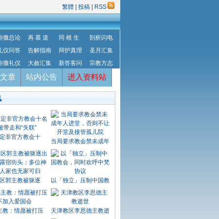
繁體
|
投稿
|
RSS
弥撒总论
再 慕 道
同 根 生
剖析闪电
礼仪问答
告解指南
辩护真理
圣月汇集
弥撒礼仪
大赦汇集
新答客问
宗教方志
文章
站内公告
进入资料站
讯
定非官方教会十
当局要求教会禁未成年
区郭主教被驱逐
以「独立」压制中国教
主教：情愿被打压
天津教区李思德主教逝