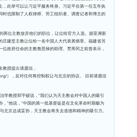
上，此举可以让习近平服务终身。习近平在第一任五年执
同时也限制了人权律师、劳工组织者、调查记者和博主的
会的两位主教放弃他们的职位，让位给官方人选。据亚洲新
的庄建坚主教让位给一名中国人大代表黃炳章。福建省另
一位政府任命的主教詹思禄的助理。梵蒂冈之前曾表示，
名教授提出请愿信，
csinchina.org/），反对任何将控制权让与北京的协议。 目前请愿信
政治学教授郑宇硕说，“我们认为天主教会对中国人的吸引
协，”他说，“中国的第一批基督徒是在文化革命时期极为
冈与北京达成妥协，天主教会将失去道德和精神的吸引力。