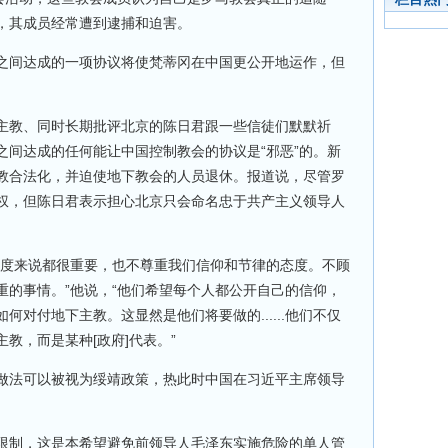
，其成员经常遭到逮捕和迫害。
之间达成的一项协议将使梵蒂冈在中国更公开地运作，但
主教、同时长期批评北京的陈日君跟一些信徒们默默祈
之间达成的任何能让中国控制教会的协议是“邪恶”的。新
教合法化，并迫使地下教会的人员退休。报道说，尽管罗
权，但陈日君表示担心北京只会命名忠于共产主义领导人
态度来说都很重要，也不尊重我们信仰和节律的态度。不顾
重的事情。”他说，“他们希望每个人都公开自己的信仰，
对付地下主教。这显然是他们将要做的......他们不仅
教，而是某种[政府]代表。”
做法可以被视为绥靖政策，热此时中国在习近平主席领导
限制，这是本希望避免前领导人毛泽东实施危险的单人管