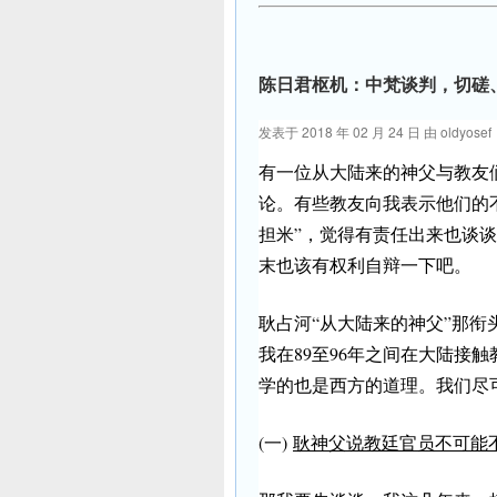
陈日君枢机：中梵谈判，切磋
发表于
2018 年 02 月 24 日
由
oldyosef
有一位从大陆来的神父与教友
论。有些教友向我表示他们的
担米”，觉得有责任出来也谈
末也该有权利自辩一下吧。
耿占河“从大陆来的神父”那衔
我在89至96年之间在大陆接
学的也是西方的道理。我们尽
(一)
耿神父说教廷官员不可能