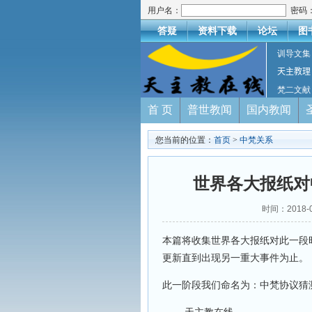
用户名：
密码
答疑
资料下载
论坛
图
训导文集
天主教理
梵二文献
首 页
普世教闻
国内教闻
您当前的位置：
首页
>
中梵关系
世界各大报纸对
时间：2018-
本篇将收集世界各大报纸对此一段
更新直到出现另一重大事件为止。
此一阶段我们命名为：中梵协议猜