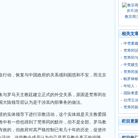
教宗周
相关文
中梵要建
梵蒂冈旧
梵蒂冈
中梵建
梵蒂冈发
取行动，恢复与中国政府的关系感到困惑和不安，而北京
帕罗林
年轻人
国际奥
未与罗马天主教廷建立正式的外交关系，原因是梵蒂冈在
台湾立法
国大陆领导层认为是干涉其内部事务的做法。
梵蒂冈
督的实体领导下进行宗教活动，这个实体就是天主教爱国
栏目更
教中有一些也得到了梵蒂冈的默许，但不是全部。罗马教
有效的，但政府对其严格控制已有几十年的历史，促使许
教会活动，这些教会成员认为自己是罗马教会真正的追随
栏目热