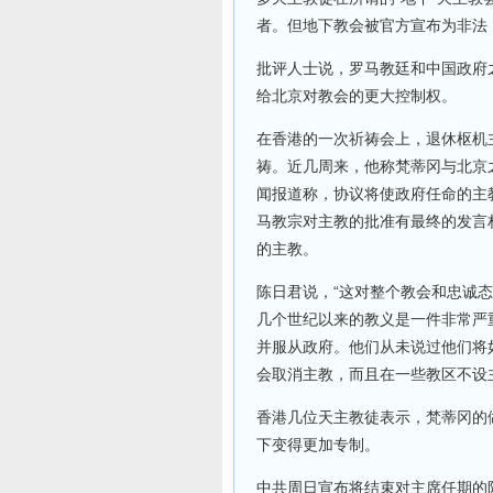
者。但地下教会被官方宣布为非法
批评人士说，罗马教廷和中国政府
给北京对教会的更大控制权。
在香港的一次祈祷会上，退休枢机
祷。近几周来，他称梵蒂冈与北京
闻报道称，协议将使政府任命的主
马教宗对主教的批准有最终的发言
的主教。
陈日君说，“这对整个教会和忠诚
几个世纪以来的教义是一件非常严
并服从政府。他们从未说过他们将如何
会取消主教，而且在一些教区不设主
香港几位天主教徒表示，梵蒂冈的
下变得更加专制。
中共周日宣布将结束对主席任期的