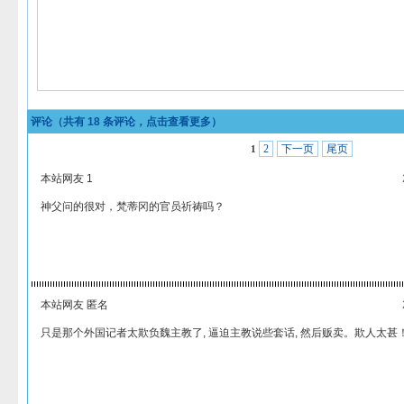
评论（共有
18
条评论，点击查看更多）
2
下一页
尾页
1
本站网友 1
神父问的很对，梵蒂冈的官员祈祷吗？
本站网友 匿名
只是那个外国记者太欺负魏主教了, 逼迫主教说些套话, 然后贩卖。欺人太甚