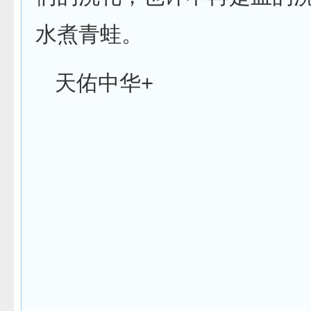
水煮青蛙。
+
天佑中华