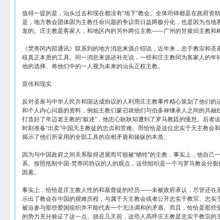
值得一提的是，汕头过去和现在都没有“地下”教会。全体司铎都是在政府资
是，地方教会团体因为主教任命问题的争议而日益两极分化，也是因为当地
发的。庄主教是客家人，和地区内的另外两位主教——广州的甘俊邱主教和
《梵蒂冈内部通讯》联系到的地方消息来源介绍说，近年来，忠于教宗和圣
歧真正本质的工具。同一消息来源还补充说，一些和庄主教同为客家人的年
他的选择、将他们中的一人视为未来的汕头正权主教。
宣传和现实
反对圣座与中华人民共和国达成协议的人利用庄主教事件精心策划了他们的
和个人内心问题的资料，例如主教们蒙召就他们与伯多禄继承人之间的共融
打造好了年迈老主教的“叙述”，他忠心耿耿却遭到了罗马教廷的慢怠。后者
时刻准备“出卖”中国天主教徒的忠贞和苦难。而恰恰是这位忠实于天主教会
揭示了他们所采用的全部工具的自相矛盾和操纵的本质。
因为与中国政府之间关系取得进展而可能被“牺牲”的主教，事实上，他自己一
系。按照抵制中国-梵蒂冈协议的人的观点，这些组织是一个与罗马教会分裂
因素。
事实上，恰恰是庄主教人性的和基督徒的经历——未被政府承认，尽管还在亲
示出了教会在中国的艰难历程，与属于天主教会或者公开忠实于教宗、忠实
被迫参与那些爱国组织并不能代表一个无法调和的矛盾。而且，恰恰是那些
的势力充分验证了这一点。就在几天前，这些人高呼庄主教是忠实于教宗的