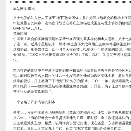
本站网友 匿名
八十七岁的汕头牧人不属于“地下”教会团体，并在党强加给教会的机构中任
中刻意删去的内容，这场宣传战旨在将庄主教描述成圣座与北京协议的牺牲
GIANNI VALENTE
梵蒂冈城
中国天主教会的实际情况远比某些外在表现的要多样化和出人意料。八十七
了这一点。近几个星期以来，媒体-教士宣传大战利用庄主教事件遏制圣座和
达成协议。相关媒体二十四小时全天候运转，抵制这一可能达成的协议。他们
会”成员，“二OO六年根据梵蒂冈的命令”成为主教。现在，又是梵蒂冈迫使其
位。
精心打造的剧情中全球新闻媒体刷屏率最高的说法是庄主教事件是梵蒂冈对北
说，面对以教宗名义提出的让八十七岁高龄的他成为教区荣休主教、将汕头
炳章的要求，庄主教流下了“无助”和“伤心”的泪水。二O一一年，黄炳章因
到了绝罚（——教宗将重新接纳他重返教会共融）。只是，为了让这个故事
整个行动的细节都删除了。
一个省略了许多内容的剧本
事实上，许多中国教会消息来源向《梵蒂冈内部通讯》证实，庄主教从来就不
八六年，上海的耶稣会士金鲁贤祝圣他为司铎。那时候，金主教还是非法的
庄主教是汕头主教。据悉，以司铎身份登记的他，现在还是广东省揭西县爱
大代表。直到上个世纪九十年代，还曾与地方“爱国”组织办公室合作过。