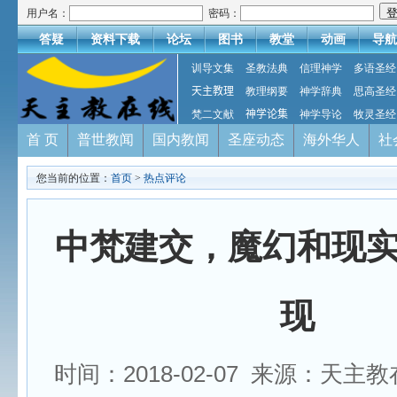
用户名：
密码：
答疑
资料下载
论坛
图书
教堂
动画
导航
训导文集
圣教法典
信理神学
多语圣经
天主教理
教理纲要
神学辞典
思高圣经
梵二文献
神学论集
神学导论
牧灵圣经
首 页
普世教闻
国内教闻
圣座动态
海外华人
社
您当前的位置：
首页
>
热点评论
中梵建交，魔幻和现
现
时间：2018-02-07 来源：天主