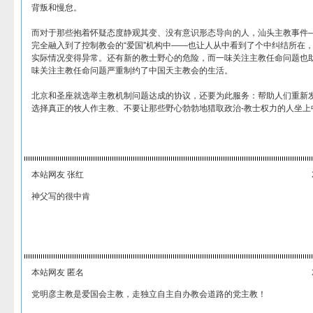
背叛和慢怠。
而对于那些抱着怀疑态度静观其变、没有意识形态导向的人，汕头主教事件
完全融入到了控制教会的“爱国”机构中——也让人从中看到了个中纠结所在
实际情况变得异常。还有新的教士野心的危险，而一味关注主教任命问题也
味关注主教任命问题严重制约了中国天主教会的生活。
北京和圣座就选举主教机制问题达成的协议，还要为此服务：帮助人们重新
选择真正的牧人作主教、不要让那些野心勃勃地猎取政治-教士权力的人坐上
本站网友 张红
神父写的很中肯
本站网友 匿名
党明彦主教是爱国会主教，走独立自主自办教会道路的党主教！